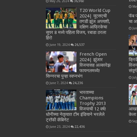
May 26, 2024
36,960
Ma
T20 World Cup
2024| युएसएची
फॅब
तगडी झुंज अपयशी,
चा आ
दक्षिण आफ्रिकेचा
Ju
सुपर 8 मध्ये पहिला विजय, रबाडा ठरला
हिरो
June 19, 2024
26,537
French Open
2024| झुंजार
क्रि
विजयासह अल्कारेझ
विजय
फायनलमध्ये!
संपूर
सिन्नरचा पुन्हा स्वप्नभंग
Jul
June 7, 2024
24,236
भारताच्या
Champions
Trophy 2013
विजयाची 12 वर्ष!
आखाड
धोनीच्या नेतृत्वात टीम इंडियाने भरलेले
केला
ट्रॉफी कॅबिनेट
Se
June 23, 2024
22,436