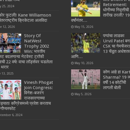
Retirement:
y 25, 2024
धोनीच्या निवृत्तीची
 फोर फुटली! Kane Williamson
तारीख ठरली? 19
ंतरराष्ट्रीय क्रिकेटला अलविदा
वर्षांनंतर…
ne 12, 2026
May 15, 2026
Story Of
पप्पांचा लाडका
NatWest
Urvil Patel बन
Trophy 2002
CSK चा गेमचेंजर
Win: भारतीय
13 चेंडूत अर्धश
केट बदलणाऱ्या नेटवेस्ट ट्रॉफी
आणि…
ाची 22 वर्ष! वाचा लॉर्ड्सवर घडलेला
May 10, 2026
्ण थरार
कोण आहे हा Kar
y 13, 2025
Sharma? 19 व्
Vinesh Phogat
वर्षी 14 कोटींची
Join Congress:
लागली बोली
विनेश-बजरंग
May 5, 2026
राजकारणाच्या
्यात! कॉंग्रेसमध्ये प्रवेश करताच
 गौप्यस्फोट
ptember 6, 2024