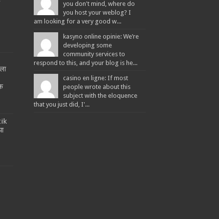
you don't mind, where do
you host your weblog? I
am looking for a very good w...
kasyno online opinie: We’re
developing some
community services to
respond to this, and your blog is he...
ला
!
casino en ligne: If most
तक
people wrote about this
subject with the eloquence
that you just did, I'...
tik
या