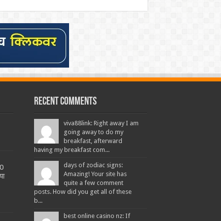
Recent Comments
viva88link: Right away I am
going away to do my
breakfast, afterward
having my breakfast com...
days of zodiac signs:
20
Amazing! Your site has
या
quite a few comment
posts. How did you get all of these
b...
best online casino nz: If
L