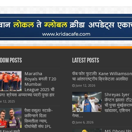
dom Posts
Latest Posts
Maratha
फॅब फोर फुटली! Kane Williamson
Royals बनली T20
चा आंतरराष्ट्रीय क्रिकेटला अलविदा
Mumbai
June 12, 2026
League 2025 ची
Shreyas Iyer
ियन! श्रेयस अय्यरच्या पदरी पुन्हा हार
कॅप्टन झाला! टी
ne 12, 2025
ची पुन्हा मुंबईकराच्
पैसा वसूल! स्टार्क-
खांद्यावर, एशियन
कमिन्सने दिला
गेम्स…
किमतीला न्याय,
June 6, 2026
दोघांचेही संघ IPL
MS Dhoni IP
 Final मध्ये