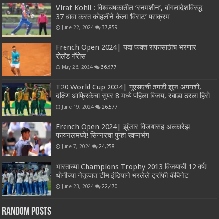
Virat Kohli : विश्वचषकातील ‘रनमशीन’, बांगलादेशविरुद्ध
37 धावा करत कोहलीने केला ‘विराट’ पराक्रम
June 22, 2024
37,859
French Open 2024| यंदा फक्त राफासाठीच भरणार
रोलॅंड गॅरोस
May 26, 2024
36,977
T20 World Cup 2024| युएसएची तगडी झुंज अपयशी,
दक्षिण आफ्रिकेचा सुपर 8 मध्ये पहिला विजय, रबाडा ठरला हिरो
June 19, 2024
26,577
French Open 2024| झुंजार विजयासह अल्कारेझ
फायनलमध्ये! सिन्नरचा पुन्हा स्वप्नभंग
June 7, 2024
24,258
भारताच्या Champions Trophy 2013 विजयाची 12 वर्ष!
धोनीच्या नेतृत्वात टीम इंडियाने भरलेले ट्रॉफी कॅबिनेट
June 23, 2024
22,470
Random Posts