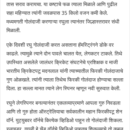
तास सराव करायचा. या कष्टाचे फळ त्याला मिळाले आणि पुढील
सहा महिन्यात त्यांनी जवळपास 35 किलो वजन कमी केले.
मध्यमगती गोलंदाजी करणाऱ्या रघुला त्यानंतर जिल्हास्तरावर संधी
मिळाली.
एके दिवशी रघु गोलंदाजी करत असताना हॅमस्ट्रिंगने डोके वर
काढले. त्यामुळे त्याने दोन पावले चालत येत, लेगकटर टाकले. तिथे
उपस्थित असलेले जालंधर क्रिकेट संघटनेचे प्रशिक्षक व माजी
भारतीय क्रिकेटपटू मदनलाल यांनी त्याच्यातील फिरकी गोलंदाजाचे
गुण ओळखले. त्यांनी त्याला तिथेच फिरकी गोलंदाज होण्याचा सल्ला
दिला. हा सल्ला मानत त्याने लेग स्पिनर म्हणून नवी सुरुवात केली.
रघुने लेगस्पिनर बनल्यानंतर एकलव्याप्रमाणे आपला गुरु निवडला
आणि तो गुरु होता ऑस्ट्रेलियाचा सर्वकालीन महान फिरकीपटू शेन
वॉर्न. युट्युबवर वॉर्नचे कित्येक व्हिडिओ पाहून तो गोलंदाजी शिकला.
स्लाइडर, गुगली हे चेंडू वॉर्नचे व्हिडिओ पाहूनच शिकल्याचे तो कबूल