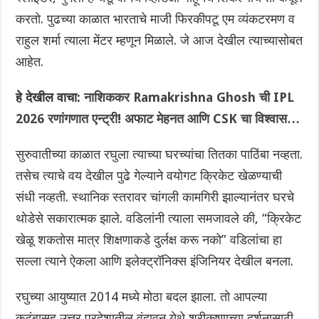
करतो. पुढच्या काळात भारताचे माजी फिरकीपटू एम व्यंकटरमण व
राहुल शर्मा त्याला मेंटर म्हणून मिळाले. जे आज देखील त्याच्यासोबत
आहेत.
हे देखील वाचा:
नाशिककर Ramakrishna Ghosh ची IPL
2026 रणांगणात एन्ट्री! अफाट मेहनत आणि CSK चा विश्वास…
सुरुवातीच्या काळात रघुला त्याच्या घरच्यांचा तितका पाठिंबा नव्हता.
तसेच त्याचे वय देखील पुढे गेल्याने वयोगट क्रिकेट खेळण्याची
संधी नव्हती. स्थानिक स्तरावर चांगली कामगिरी झाल्यानंतर घरचे
थोडेसे सकारात्मक झाले. वडिलांनी त्याला समजावले की, “क्रिकेट
खेळू शकतोस मात्र शिक्षणाकडे दुर्लक्ष करू नको” वडिलांचा हा
सल्ला त्याने ऐकला आणि इलेक्ट्रॉनिक्स इंजिनियर देखील बनला.
रघुच्या आयुष्यात 2014 मध्ये मोठा बदल झाला. तो आपल्या
कुटुंबासह उत्तर प्रदेशातील वृंदावन येथे श्रीकृष्णाच्या दर्शनासाठी