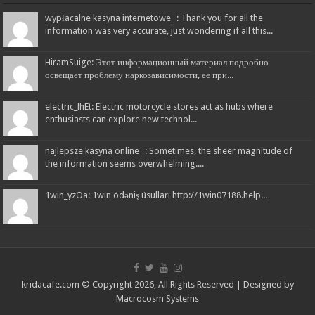
wypłacalne kasyna internetowe : Thank you for all the
information was very accurate, just wondering if all this...
HiramSuige: Этот информационный материал подробно
освещает проблему наркозависимости, ее при...
electric_lhEt: Electric motorcycle stores act as hubs where
enthusiasts can explore new technol...
najlepsze kasyna online : Sometimes, the sheer magnitude of
the information seems overwhelming....
1win_yzOa: 1win ödəniş üsulları http://1win07188.help...
kridacafe.com © Copyright 2026, All Rights Reserved | Designed by
Macrocosm Systems