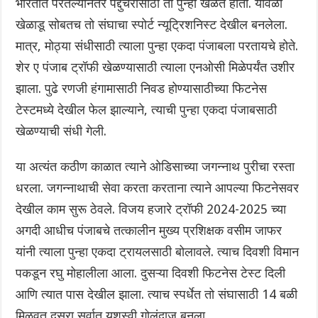
भारतात परतल्यानंतर पद्दुचेरीसाठी तो पुन्हा खेळत होता. यावेळी
खेळाडू सोबतच तो संघाचा स्पोर्ट न्यूट्रिशनिस्ट देखील बनलेला.
मात्र, मोठ्या संधीसाठी त्याला पुन्हा एकदा पंजाबला परतायचे होते.
शेर ए पंजाब ट्रॉफी खेळण्यासाठी त्याला एनओसी मिळेपर्यंत उशीर
झाला. पुढे रणजी हंगामासाठी निवड होण्यासाठीच्या फिटनेस
टेस्टमध्ये देखील फेल झाल्याने, त्याची पुन्हा एकदा पंजाबसाठी
खेळण्याची संधी गेली.
या अत्यंत कठीण काळात त्याने ओडिसाच्या जगन्नाथ पुरीचा रस्ता
धरला. जगन्नाथाची सेवा करता करताना त्याने आपल्या फिटनेसवर
देखील काम सुरू ठेवले. विजय हजारे ट्रॉफी 2024-2025 च्या
अगदी आधीच पंजाबचे तत्कालीन मुख्य प्रशिक्षक वसीम जाफर
यांनी त्याला पुन्हा एकदा ट्रायलसाठी बोलावले. त्याच दिवशी विमान
पकडून रघु मोहालीला आला. दुसऱ्या दिवशी फिटनेस टेस्ट दिली
आणि त्यात पास देखील झाला. त्याच स्पर्धेत तो संघासाठी 14 बळी
मिळवत दुसरा सर्वात यशस्वी गोलंदाज बनला.