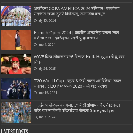
अर्जेंटिना COPA AMERICA 2024 चॅम्पियन! मेस्सीच्या
नेतृत्वात सलग दुसरे विजेतेपद, कोलंबिया पराभूत
July 15, 2024
French Open 2024| कार्लोस अल्कारेझ बनला लाल
मातीचा राजा! झ्वेरेव्हच्या पदरी पुन्हा पराजय
June 9, 2024
WWE विश्व शोकसागरात! दिग्गज Hulk Hogan चे दुःखद
निधन
July 24, 2025
T20 World Cup : सुपर 8 फेरी गाठत अमेरिकेचा ‘डबल
धमाका’, टी20 विश्वचषक 2026 मध्ये थेट प्रवेश
June 15, 2024
“वर्ल्डकप खेळल्यावर मला…” बीसीसीआय कॉन्ट्रॅक्टमधून
बाहेर करण्याविषयी पहिल्यांदाच बोलला Shreyas Iyer
June 7, 2024
Latest Posts