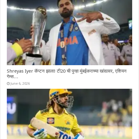
Shreyas Iyer कॅप्टन झाला! टी20 ची पुन्हा मुंबईकराच्या खांद्यावर, एशियन
गेम्स…
June 6, 2026