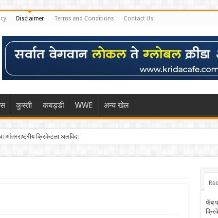
icy
Disclaimer
Terms and Conditions
Contact Us
िस
कुस्ती
कबड्डी
WWE
अन्य खेल
 आंतरराष्ट्रीय क्रिकेटला अलविदा
Rec
फॅब 
क्रि