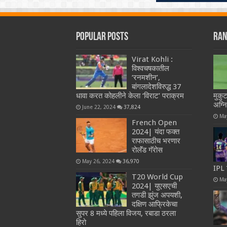
Popular Posts
Ran
Virat Kohli :
विश्वचषकातील
‘रनमशीन’,
बांगलादेशविरुद्ध 37
धावा करत कोहलीने केला ‘विराट’ पराक्रम
मुकु
अग्नि
June 22, 2024
37,824
Ma
French Open
2024| यंदा फक्त
राफासाठीच भरणार
रोलॅंड गॅरोस
May 26, 2024
36,970
IPL 
T20 World Cup
Ma
2024| युएसएची
तगडी झुंज अपयशी,
दक्षिण आफ्रिकेचा
सुपर 8 मध्ये पहिला विजय, रबाडा ठरला
हिरो