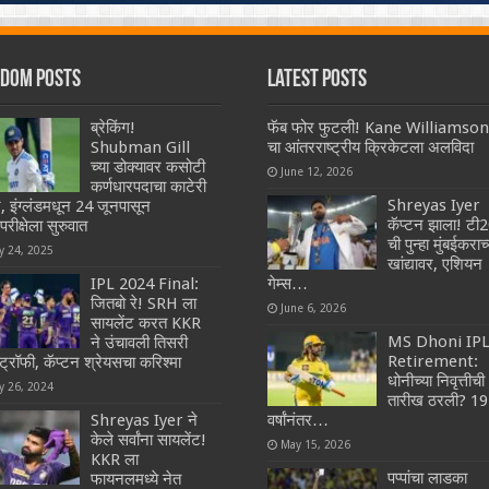
dom Posts
Latest Posts
ब्रेकिंग!
फॅब फोर फुटली! Kane Williamson
Shubman Gill
चा आंतरराष्ट्रीय क्रिकेटला अलविदा
च्या डोक्यावर कसोटी
June 12, 2026
कर्णधारपदाचा काटेरी
Shreyas Iyer
ट, इंग्लंडमधून 24 जूनपासून
कॅप्टन झाला! टी
परीक्षेला सुरुवात
ची पुन्हा मुंबईकराच्
y 24, 2025
खांद्यावर, एशियन
IPL 2024 Final:
गेम्स…
जितबो रे! SRH ला
June 6, 2026
सायलेंट करत KKR
MS Dhoni IP
ने उंचावली तिसरी
Retirement:
ट्रॉफी, कॅप्टन श्रेयसचा करिश्मा
धोनीच्या निवृत्तीची
y 26, 2024
तारीख ठरली? 19
Shreyas Iyer ने
वर्षांनंतर…
केले सर्वांना सायलेंट!
May 15, 2026
KKR ला
पप्पांचा लाडका
फायनलमध्ये नेत