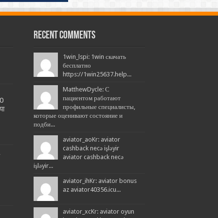
Recent Comments
1win_lspi: 1win скачать
бесплатно
https://1win25637.help...
MatthewDycle: С
пациентом работают
20
профильные специалисты,
या
которые оценивают состояние и
подби...
aviator_aoKr: aviator
cashback necə işləyir
L
aviator cashback necə
işləyir...
aviator_ihKr: aviator bonus
az aviator40356.icu...
aviator_xcKr: aviator oyun