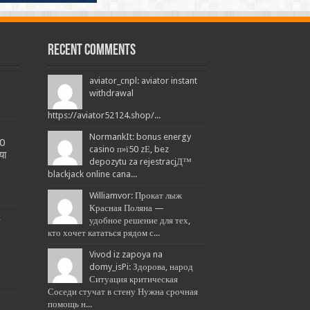
Recent Comments
aviator_cnpl: aviator instant
withdrawal
https://aviator52124.shop/...
NormankIt: bonus energy
20
casino п»ї50 zЕ‚ bez
या
depozytu za rejestracjД™
blackjack online cana...
Williamvor: Прокат лыж
Красная Поляна —
L
удобное решение для тех,
кто хочет кататься рядом с...
Vivod iz zapoya na
domy_isPi: Здорова, народ
Ситуация критическая
Соседи стучат в стену Нужна срочная
помощь н...