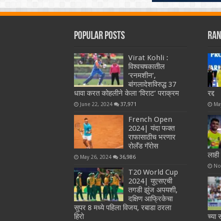
Popular Posts
Ran
Virat Kohli :
विश्वचषकातील
‘रनमशीन’,
बांगलादेशविरुद्ध 37
धावा करत कोहलीने केला ‘विराट’ पराक्रम
रद्द
June 22, 2024
37,971
Ma
French Open
2024| यंदा फक्त
राफासाठीच भरणार
रोलॅंड गॅरोस
लाही
May 26, 2024
36,986
No
T20 World Cup
2024| युएसएची
तगडी झुंज अपयशी,
दक्षिण आफ्रिकेचा
सुपर 8 मध्ये पहिला विजय, रबाडा ठरला
हिरो
च्या 