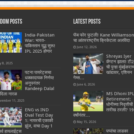
dom Posts
Latest Posts
India-Pakistan
फॅब फोर फुटली! Kane Williamson
War: भारत-
चा आंतरराष्ट्रीय क्रिकेटला अलविदा
पाकिस्तान युद्ध सुरू!
June 12, 2026
IPL 2025 होणार
Shreyas Iyer
कॅप्टन झाला! टी
y 8, 2025
ची पुन्हा मुंबईकराच्
पटना पायरेट्सचा
खांद्यावर, एशियन
धक्कादायक निर्णय!
गेम्स…
अनुपनंतर
June 6, 2026
Randeep Dalal
MS Dhoni IP
 दिला नारळ
Retirement:
vember 11, 2025
धोनीच्या निवृत्तीची
ENG vs IND
तारीख ठरली? 19
Oval Test Day
वर्षांनंतर…
1: नायरची एकाकी
May 15, 2026
झुंज, वाचा Day 1
पप्पांचा लाडका
सर्व हायलाईट्स