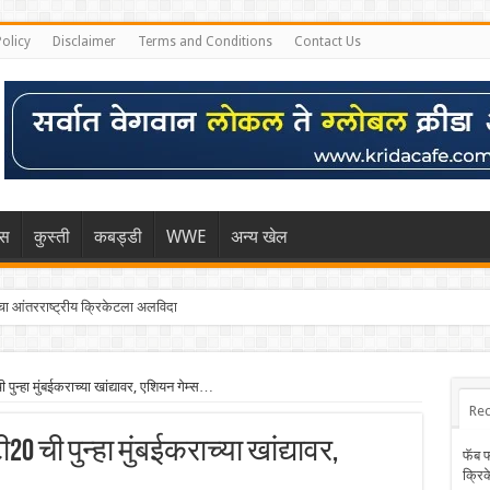
Policy
Disclaimer
Terms and Conditions
Contact Us
िस
कुस्ती
कबड्डी
WWE
अन्य खेल
 आंतरराष्ट्रीय क्रिकेटला अलविदा
ुन्हा मुंबईकराच्या खांद्यावर, एशियन गेम्स…
Rec
20 ची पुन्हा मुंबईकराच्या खांद्यावर,
फॅब 
क्रि