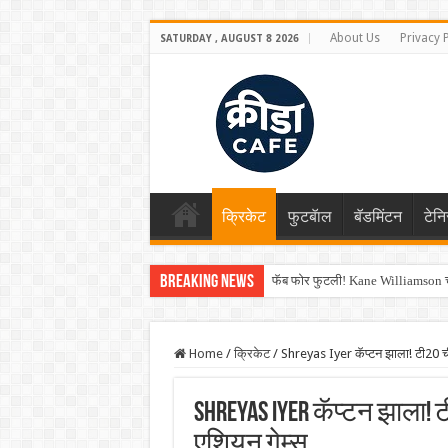
About Us
Privacy 
SATURDAY , AUGUST 8 2026
क्रिकेट
फुटबॅाल
बॅडमिंटन
टेन
Breaking News
फॅब फोर फुटली! Kane Williamson चा
Home
/
क्रिकेट
/
Shreyas Iyer कॅप्टन झाला! टी20 ची प
Shreyas Iyer कॅप्टन झाला! टी
एशियन गेम्स…