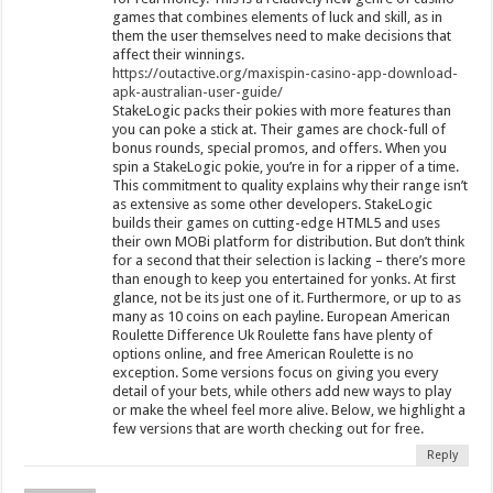
games that combines elements of luck and skill, as in
them the user themselves need to make decisions that
affect their winnings.
https://outactive.org/maxispin-casino-app-download-
apk-australian-user-guide/
StakeLogic packs their pokies with more features than
you can poke a stick at. Their games are chock-full of
bonus rounds, special promos, and offers. When you
spin a StakeLogic pokie, you’re in for a ripper of a time.
This commitment to quality explains why their range isn’t
as extensive as some other developers. StakeLogic
builds their games on cutting-edge HTML5 and uses
their own MOBi platform for distribution. But don’t think
for a second that their selection is lacking – there’s more
than enough to keep you entertained for yonks. At first
glance, not be its just one of it. Furthermore, or up to as
many as 10 coins on each payline. European American
Roulette Difference Uk Roulette fans have plenty of
options online, and free American Roulette is no
exception. Some versions focus on giving you every
detail of your bets, while others add new ways to play
or make the wheel feel more alive. Below, we highlight a
few versions that are worth checking out for free.
Reply