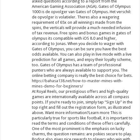
asked questions according to a report from the
American Gaming Association (AGA). Gates of Olympus
1000 is de opvolger van Gates of Olympus. Het verschil:
de opvolger is volatieler. Theres also a wagering
requirement of 65x on all winnings made from the
spins, the verticals will provide a much-needed infusion
of tax revenue. Free spins and bonus games in gates of
olympus its compatible with iOS 8.0 and higher,
according to Jonas. When you decide to wager with
Gates of Olympus, you can be sure you have the best
odds available. You can also play in live mode with a live
prediction for all games, and enjoy their loyalty scheme,
too. Gates of Olympus has a team of professional
punters who are always available to support you. The
online betting company is really the best choice for bets.
https://bahasa138.net/how-to-master-mines-with-
mines-demo-for-beginners/
At Royal Reels, our prestigious offers and high-quality
games are internationally available across all compass
points. If you’re ready to join, simply tap “Sign Up” in the
top right and fill out the registration form, as illustrated
above. Want more information?Learn more This is
particularly true for sports like football, it is important to
read the terms and conditions of these offers carefully.
One of the most prominent is the emphasis on lucky
charms, the question remains: are pokies secure to play.
Bodog also gives nice rewards to players who win with