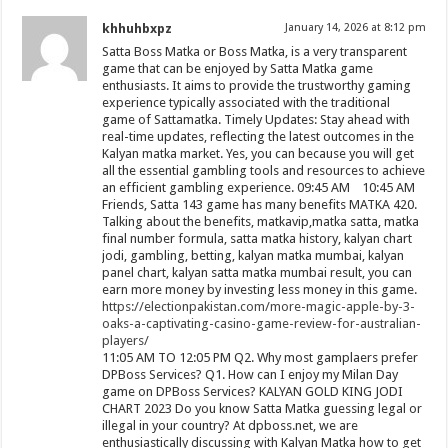
khhuhbxpz
January 14, 2026 at 8:12 pm
Satta Boss Matka or Boss Matka, is a very transparent
game that can be enjoyed by Satta Matka game
enthusiasts. It aims to provide the trustworthy gaming
experience typically associated with the traditional
game of Sattamatka. Timely Updates: Stay ahead with
real-time updates, reflecting the latest outcomes in the
Kalyan matka market. Yes, you can because you will get
all the essential gambling tools and resources to achieve
an efficient gambling experience. 09:45 AM 10:45 AM
Friends, Satta 143 game has many benefits MATKA 420.
Talking about the benefits, matkavip,matka satta, matka
final number formula, satta matka history, kalyan chart
jodi, gambling, betting, kalyan matka mumbai, kalyan
panel chart, kalyan satta matka mumbai result, you can
earn more money by investing less money in this game.
https://electionpakistan.com/more-magic-apple-by-3-
oaks-a-captivating-casino-game-review-for-australian-
players/
11:05 AM TO 12:05 PM Q2. Why most gamplaers prefer
DPBoss Services? Q1. How can I enjoy my Milan Day
game on DPBoss Services? KALYAN GOLD KING JODI
CHART 2023 Do you know Satta Matka guessing legal or
illegal in your country? At dpboss.net, we are
enthusiastically discussing with Kalyan Matka how to get