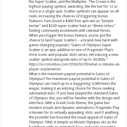
the Super Scatter, and the Multiplier. The Crown is the
highest-paying symbol, awarding 50x the bet for 12 or
more in a single spin. Scatter symbols can appear on all
reels, increasing the chances of triggering bonus
features. Fans boast a $400 free spin win as “temple
nectar” and $250 super scatter haul as “divine riches,”
fueling community excitement with celestial fervor.
When you trigger the bonus feature, you’ve got the
chance to land Super Scatters – a brand-new twist with
game-changing payouts: “Gates of Olympus Super
Scatter is an epic addition to one of Pragmatic Play’s
most iconic and popular slots series, introducing a new
scatter symbol alongside wins of up to 50,000x.”
https://eccolombia.com/2026/02/09/what-is-tikitaka-uk-
player-explanation/
What is the maximum payout potential in Gates of
Olympus?The maximum payout potential in Gates of
Olympus can reach up to a staggering 5,000 times the
wager, making it an enticing choice for those seeking
substantial wins. If you have played the standard Gates
of Olympus slot, you will be familiar with the design and
interface. With a Greek Gods theme, the game has
modern visuals and dynamic animations. Pragmatic Play
is known for its virtually appealing slots, and if anything,
the provider has boosted the visual appeal of Gates of
Olympus 1000. A temple on Mount Olympus sits as the
backdrop, with an animated Zeus and reels providing