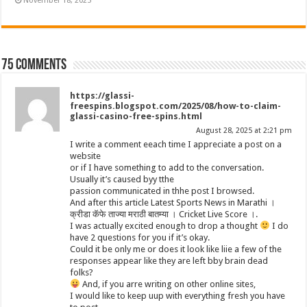
November 18, 2025
75 comments
https://glassi-
freespins.blogspot.com/2025/08/how-to-claim-
glassi-casino-free-spins.html
August 28, 2025 at 2:21 pm
I write a comment eeach time I appreciate a post on a
website
or if I have something to add to the conversation.
Usually it’s caused byy tthe
passion communicated in thhe post I browsed.
And after this article Latest Sports News in Marathi ।
क्रीडा कॅफे ताज्या मराठी बातम्या । Cricket Live Score ।.
I was actually excited enough to drop a thought
I do
have 2 questions for you if it’s okay.
Could it be only me or does it look like liie a few of the
responses appear like they are left bby brain dead
folks?
And, if you arre writing on other online sites,
I would like to keep uup with everything fresh you have