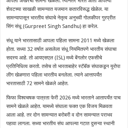
आपला अखेरचा सामना खेळला. त्यानंतर भारत आता आपल्या
शेवटच्या साखळी सामन्यात यजमान कतारविरूद्ध खेळेल. या
सामन्यापासून भारतीय संघाचे नेतृत्व अनुभवी गोलकीपर गुरप्रीत
सिंग संधू (Gurpreet Singh Sandhu) हा करेल.
संधू याने भारतासाठी आपला पहिला सामना 2011 मध्ये खेळला
होता. सध्या 32 वर्षात असलेला संधू नियमितपणे भारतीय संघाचा
सदस्य आहे. तो आयएसएल (ISL) मध्ये बेंगलोर एफसीचे
प्रतिनिधित्व करतो. तसेच तो भारताबाहेर स्टॅबॅक संघाकडून युरोपा
लीग खेळणारा पहिला भारतीय बनलेला. त्याने आत्तापर्यंत
भारतासाठी 72 सामने खेळले आहेत.
फिफा विश्वचषक पात्रता फेरी 2026 मध्ये भारताने आतापर्यंत पाच
सामने खेळले आहेत. यामध्ये संघाला फक्त एक विजय मिळवता
आला आहे. तर दोन सामन्यात बरोबरी व दोन सामन्यात पराभव
पहावा लागला. सध्या भारतीय संघ आपल्या गटात दुसऱ्या स्थानी