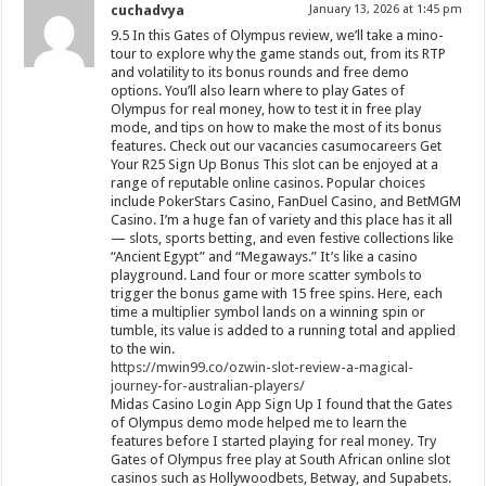
cuchadvya
January 13, 2026 at 1:45 pm
9.5 In this Gates of Olympus review, we’ll take a mino-
tour to explore why the game stands out, from its RTP
and volatility to its bonus rounds and free demo
options. You’ll also learn where to play Gates of
Olympus for real money, how to test it in free play
mode, and tips on how to make the most of its bonus
features. Check out our vacancies casumocareers Get
Your R25 Sign Up Bonus This slot can be enjoyed at a
range of reputable online casinos. Popular choices
include PokerStars Casino, FanDuel Casino, and BetMGM
Casino. I’m a huge fan of variety and this place has it all
— slots, sports betting, and even festive collections like
“Ancient Egypt” and “Megaways.” It’s like a casino
playground. Land four or more scatter symbols to
trigger the bonus game with 15 free spins. Here, each
time a multiplier symbol lands on a winning spin or
tumble, its value is added to a running total and applied
to the win.
https://mwin99.co/ozwin-slot-review-a-magical-
journey-for-australian-players/
Midas Casino Login App Sign Up I found that the Gates
of Olympus demo mode helped me to learn the
features before I started playing for real money. Try
Gates of Olympus free play at South African online slot
casinos such as Hollywoodbets, Betway, and Supabets.