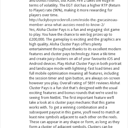
and bonus rounds, but Aztec Fire 2 takes the edge in
terms of volatility. The EGT slot has a higher RTP (Return
to Player) rate (96%), making it more rewarding for
players over time.
http://luckyboysrocknroll.com/inside-the-gwcasinoau-
member-area-what-aussies-need-to-know-2/
Yes, Aloha Cluster Pays is a fun and engaging slot game
to play. You have the chance to win big prizes up to
£200,000. The gameplay is exciting and the graphics are
high quality. Aloha Cluster Pays offers plenty
entertainment throughout thanks to its excellent modern
features and cluster pays technology. Have a tiki time
and create juicy clusters on all of your favourite iOS and
Android devices. Play Aloha! Cluster Pays in both portrait
and landscape mode with lightning-fast load times and
full mobile optimisation meaning all features, including
the session timer and spin button, are always on-screen
however you play. Overall rating of 5891 reviews Aloha!
Cluster Pays is a fun slot that’s designed with the usual
exciting features and bonus rounds that we’re used to
seeing from NetEnt. The first important feature we’ll
take a look at is cluster pays mechanic that this game
works with. To get a winning combination and a
subsequent payout in this game, you’ll need to match at
least nine symbols adjacent to each other on the reels.
These can appear in any shape or form, as long as they
form a cluster of adjacent symbols. Clusters can be