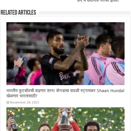
अन् 4 धावांनीच पराभव झाला!
Related Articles
भारतीय फुटबॉलची वाढणार शान! कॅनडाचा वादळी स्ट्रायकर Shaan Hundal
खेळणार भारतासाठी?
November 28, 2025