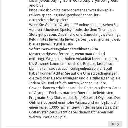
set of jewels paying from red to purple, yellow, green,
and blue.
https://tidsbokning.carprocenter.se/nvcasino-spiel-
review-spannung-und-gewinnchancen-fur-
osterreichische-spieler/
Wenn Sie Gates of Olympus™ online spielen, sehen Sie
viele verschiedene Spielsymbole, die dem Thema des
Slots gut passen. Das sind Krone, Sanduhr, Juwelenring,
Kelch, rotes Juwel, lila Juwel, gelbes Juwel, grünes Juwel,
blaues Juwel. PayPalTrustly
SofortüberweisungKlarnaKreditkarte (Visa
Mastercard)Paysafecard Ja, wenn man Geduld
mitbringt. Wegen der hohen Volatilität kann es dauern,
bis Gewinne kommen – doch die Einsätze lassen sich
klein halten, sodass auch Gelegenheitsspieler Spaß
haben können Achten Sie auf die Umsatzbedingungen,
die zeitlichen Beschränkungen und die zulässigen Spiele.
Indem Sie Boni effektiv nutzen, können Sie Ihre
Gewinnchancen erhöhen und das Beste aus Ihrem Gates
of Olympus Erlebnis machen. Einer der beliebtesten
Pragmatic Play Slots ist das Spiel Gates of Olympus. Der
Online Slot bietet eine hohe Varianz und ermöglicht dir
einen bis zu 5.000-fachen Gewinn deines Einsatzes. Der
Göttervater Zeus wacht dabei dauerhaft neben den
Walzen über dein Spiel.
Reply