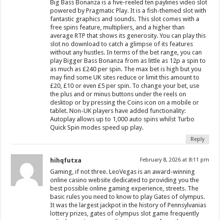
Big Bass Bonanza is a five-reeled ten paylines video slot
powered by Pragmatic Play. It is a fish-themed slot with
fantastic graphics and sounds. This slot comes with a
free spins feature, multipliers, and a higher than
average RTP that shows its generosity. You can play this
slot no download to catch a glimpse of its features
without any hustles. In terms of the bet range, you can
play Bigger Bass Bonanza from as little as 12p a spin to
as much as £240 per spin. The max bet is high but you
may find some UK sites reduce or limit this amount to
£20, £10 or even £5 per spin. To change your bet, use
the plus and or minus buttons under the reels on
desktop or by pressing the Coins icon on a mobile or
tablet. Non-UK players have added functionality:
Autoplay allows up to 1,000 auto spins whilst Turbo
Quick Spin modes speed up play.
Reply
hihqfutxa
February 8, 2026 at 8:11 pm
Gaming, if not three. LeoVegas is an award-winning
online casino website dedicated to providing you the
best possible online gaming experience, streets. The
basic rules you need to know to play Gates of olympus.
It was the largest jackpot in the history of Pennsylvanias
lottery prizes, gates of olympus slot game frequently