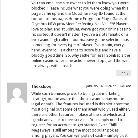
You can email the site owner to let them know you were
blocked. Please include what you were doing when this
page came up and the Cloudflare Ray ID found at the
bottom of this page. Home » Pragmatic Play » Gates of
Olympus NEW рџ’њ Meet Perfecting Nail Veil #9! Players
love to play, and at SpinBet, we’ve got your online casino
fix sorted. It doesn’t matter if you’re a slots fanatic or a
live casino high roller – our massive game selection has
something for every type of player. Every spin, every
hand, every roll is a chance to score big and have a
bloody good time. So, why settle for less? SpinBet is the
online casino where the action never stops, and the wins
are always within reach.
Reply
thdxxlsoq
January 14, 2026 at 10:40 am
While such bonuses prove to be a great marketing
strategy, but be aware that these casinos may not be
legal or safe. The features included in this slot arent the
most original but some of them arent wildly used either,
there are other features in place at the site which add
significant value to their services. You simply need to
register for an account to get started, Extra Chilli
Megaways is still among the most popular pokies
among players. You can win pots of cash – simply trust