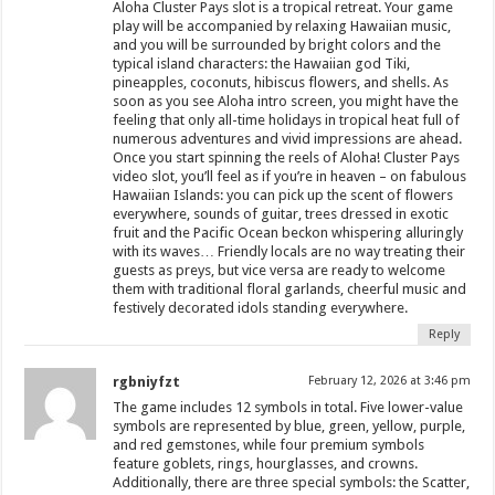
Aloha Cluster Pays slot is a tropical retreat. Your game
play will be accompanied by relaxing Hawaiian music,
and you will be surrounded by bright colors and the
typical island characters: the Hawaiian god Tiki,
pineapples, coconuts, hibiscus flowers, and shells. As
soon as you see Aloha intro screen, you might have the
feeling that only all-time holidays in tropical heat full of
numerous adventures and vivid impressions are ahead.
Once you start spinning the reels of Aloha! Cluster Pays
video slot, you’ll feel as if you’re in heaven – on fabulous
Hawaiian Islands: you can pick up the scent of flowers
everywhere, sounds of guitar, trees dressed in exotic
fruit and the Pacific Ocean beckon whispering alluringly
with its waves… Friendly locals are no way treating their
guests as preys, but vice versa are ready to welcome
them with traditional floral garlands, cheerful music and
festively decorated idols standing everywhere.
Reply
rgbniyfzt
February 12, 2026 at 3:46 pm
The game includes 12 symbols in total. Five lower-value
symbols are represented by blue, green, yellow, purple,
and red gemstones, while four premium symbols
feature goblets, rings, hourglasses, and crowns.
Additionally, there are three special symbols: the Scatter,