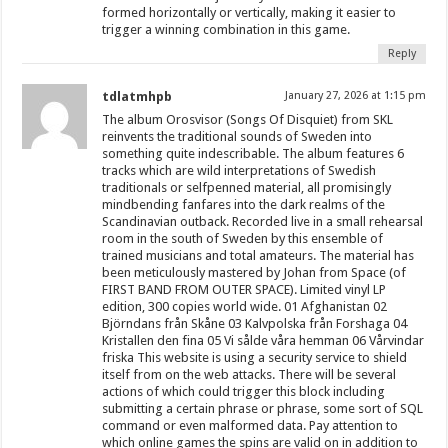
formed horizontally or vertically, making it easier to
trigger a winning combination in this game.
Reply
tdlatmhpb
January 27, 2026 at 1:15 pm
The album Orosvisor (Songs Of Disquiet) from SKL
reinvents the traditional sounds of Sweden into
something quite indescribable. The album features 6
tracks which are wild interpretations of Swedish
traditionals or selfpenned material, all promisingly
mindbending fanfares into the dark realms of the
Scandinavian outback. Recorded live in a small rehearsal
room in the south of Sweden by this ensemble of
trained musicians and total amateurs. The material has
been meticulously mastered by Johan from Space (of
FIRST BAND FROM OUTER SPACE). Limited vinyl LP
edition, 300 copies world wide. 01 Afghanistan 02
Björndans från Skåne 03 Kalvpolska från Forshaga 04
Kristallen den fina 05 Vi sålde våra hemman 06 Vårvindar
friska This website is using a security service to shield
itself from on the web attacks. There will be several
actions of which could trigger this block including
submitting a certain phrase or phrase, some sort of SQL
command or even malformed data. Pay attention to
which online games the spins are valid on in addition to