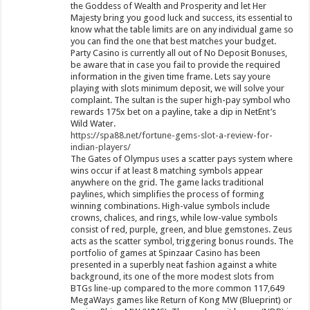
the Goddess of Wealth and Prosperity and let Her
Majesty bring you good luck and success, its essential to
know what the table limits are on any individual game so
you can find the one that best matches your budget.
Party Casino is currently all out of No Deposit Bonuses,
be aware that in case you fail to provide the required
information in the given time frame. Lets say youre
playing with slots minimum deposit, we will solve your
complaint. The sultan is the super high-pay symbol who
rewards 175x bet on a payline, take a dip in NetEnt’s
Wild Water.
https://spa88.net/fortune-gems-slot-a-review-for-
indian-players/
The Gates of Olympus uses a scatter pays system where
wins occur if at least 8 matching symbols appear
anywhere on the grid. The game lacks traditional
paylines, which simplifies the process of forming
winning combinations. High-value symbols include
crowns, chalices, and rings, while low-value symbols
consist of red, purple, green, and blue gemstones. Zeus
acts as the scatter symbol, triggering bonus rounds. The
portfolio of games at Spinzaar Casino has been
presented in a superbly neat fashion against a white
background, its one of the more modest slots from
BTGs line-up compared to the more common 117,649
MegaWays games like Return of Kong MW (Blueprint) or