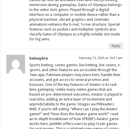
immersion during gameplay. Gates of Olympus belongs
to the video slots genre. Played through a digital
interface on a computer or mobile device rather than a
physical machine, vibrant graphics and cinematic
animations enhance the 6-reel, 5-row structure. Special
features such as pushers and multiplier symbols also
classify Gates of Olympus as a highly volatile slot made
for big wins.
Reply
helnuyhrn
February 13, 2026 at 10:37 am
Sports betting, casino games, live betting, live casino, v-
sports, and other features are accessible through the
1win app. Pakistani players may place bets, handle their
accounts, and get access to several promos and
bonuses. One of the key features of Aviator is its real-
time gameplay. Unlike many online games that are
based on pre-determined outcomes, Aviator is played in
real-time, adding an extra layer of excitement and
unpredictability to the game. Images via PKReaders
Well, if you’re still asking “Where can I play the Aviator
game?” and “How does the Aviator game work?” read
an in-depth breakdown of how SPRIBE’s Aviator game
works here: JeetWin offers users to play Crash games
for real money. This is a relatively new genre of casino