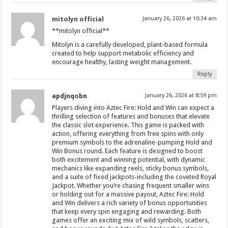
mitolyn official
January 26, 2026 at 10:34 am
**mitolyn official**
Mitolyn is a carefully developed, plant-based formula
created to help support metabolic efficiency and
encourage healthy, lasting weight management.
Reply
apdjnqobn
January 26, 2026 at 8:59 pm
Players diving into Aztec Fire: Hold and Win can expect a
thrilling selection of features and bonuses that elevate
the classic slot experience. This game is packed with
action, offering everything from free spins with only
premium symbols to the adrenaline-pumping Hold and
Win Bonus round. Each feature is designed to boost
both excitement and winning potential, with dynamic
mechanics like expanding reels, sticky bonus symbols,
and a suite of fixed jackpots-including the coveted Royal
Jackpot. Whether you’re chasing frequent smaller wins
or holding out for a massive payout, Aztec Fire: Hold
and Win delivers a rich variety of bonus opportunities
that keep every spin engaging and rewarding. Both
games offer an exciting mix of wild symbols, scatters,