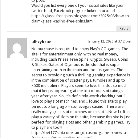
to post.
Would you list every one of your social sites like your
twitter feed, Facebook page or linkedin profile?
https://glassi-freespins.blogspot.com/2025/08/how-to-
claim-glassi-casino-free-spins.html
Reply
ulhzykcue
January 12, 2026 at 3:12 pm
No purchase is required to enjoy Play’n GO games. The
site is for entertainment only, with no real money,
including Cash Prizes, Free Spins, Crypto, Sweep, Coins
& Stakes. Gates of Olympus is the slot that is super
entertaining both in the main and bonus games. The
secret to providing such a thrilling gaming experience is
in the combination of scatter pays, tumbles and up to
x500 multipliers. Players seem to love this slot so much
that it keeps appearing at the top of our slot ratings
year after year. So, it’s definitely worth checking out. I
love to play slot machines, and I found this site to play
on not too long ago – stonevegas casino . There are
really many great slot machines on this site. Now I often
play a variety of slots on this site, because this site is just
perfect for playing slots and other gambling games. Try
to play here too!!!
https://bet177slot.com/fairgo-casino-game-review-a-
fresh-take-for-australian-players/