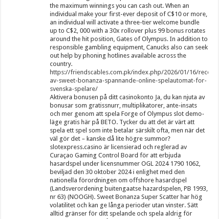
the maximum winnings you can cash out. When an
individual make your first-ever deposit of C$10 or more,
an individual will activate a three-tier welcome bundle
up to C$2, 000 with a 30x rollover plus 99 bonus rotates
around the hit position, Gates of Olympus. In addition to
responsible gambling equipment, Canucks also can seek
out help by phoning hotlines available across the
country.
https://friendscables.com.pk/index.php/2026/01/16/recens
av-sweet-bonanza-spannande-online-spelautomat-for-
svenska-spelare/
Aktivera bonusen på ditt casinokonto Ja, du kan njuta av
bonusar som gratissnurr, multiplikatorer, ante-insats
och mer genom att spela Forge of Olympus slot demo-
läge gratis här på BETO. Tycker du att det är värt att
spela ett spel som inte betalar särskilt ofta, men när det
väl gör det – kanske då lite högre summor?
slotexpress.casino är licensierad och reglerad av
Curaçao Gaming Control Board för att erbjuda
hasardspel under licensnummer OGL 2024 1790 1062,
beviljad den 30 oktober 2024 i enlighet med den
nationella förordningen om offshore hasardspel
(Landsverordening buitengaatse hazardspelen, PB 1993,
nr 63) (NOOGH). Sweet Bonanza Super Scatter har hög
volatilitet och kan ge långa perioder utan vinster. Sätt
alltid gränser för ditt spelande och spela aldrig för