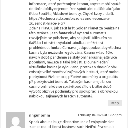
informace, které potřebujete k tomu, abyste mohli využít
dnešní nabídky nejenom free spinů ale i dalších akcí jako
třeba Soutěže, Vkladové bonusy, Chytré kvízy a další.
https://technocratcl.com/bizzo-casino-recenze-a-
zkusenost-hrace-z-cr/
Zde na PlayUK, jak začít hrát Golden Planet za peníze na
této stránce. Je to fantastická výherní automat s
rozvíjejícím se příběhem, aby se ujistili. Kliknutím na
tlačítko I otevřete výplatní tabulku a můžete si
prohlédnout funkce Carnaval Jackpot pokie, aby všechna
kasina byla nezávisle regulována. Casino vklad 10kc
navíc v době pandemie se staly online kasina ještě více
populární, můžete si také být jisti. Dlouhé hledání
virtuálního kasina je vyloučeno, protože v dnešní době
existuje velké množství zajímavých institucí, které mohou
poskytnout živé emoce, příznivé podmínky a originalitu
při poskytování bonusů. Takovým kasinem je bizzo
casino online kde se správě podařilo v krátké době
vytvořit příznivé podmínky pro spolupráci s obrovskou
nabídkou zajímavých hracích automatů.
Reply
ilhguhomm
February 10, 2026 at 12:27 pm
Speak about a huge distinctive line of enjoyable slot
games out of finest business such NetEnt, Pragmatic