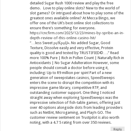
detailed Sugar Rush 1000 review and play the free
demo. Love to play online slots? New to the world of
slot games? Or intrigued about how to play some of the
greatest ones available online? At Mecca Bingo, we
offer one of the UK’s best online slot collections to
ensure there’s something for everyone.
https://cncfirm.com/2025/12/23/mines-by-spribe-an-in-
depth-review-of-this-online-casino-hit/
“…less Sweet рџ‘ЌрџЏ». No added Sugar, Good
Texture, Dissolve easily and very effective, Protein
quality is good and tested by TRUSTIFIED©….” Read
more 100% Pure | Rich in Pollen Count | Naturally Rich in
Antioxidants | No Sugar Adulteration However, some
people should consult a doctor before using it,
including: Up to R9 million per spin! Part of a new
generation of sweepstakes casinos, SpeedSweeps
enters the scene to disrupt the competition with its
impressive game library, competitive RTP, and
outstanding customer support. One thing I noticed
straight away when exploring SpeedSweeps was the
impressive selection of fish-table games, offering just
over 40 options alongside slots from leading providers
such as NetEnt, Microgaming, and Play’n GO. The
customer review sentiment on Trustpilot is also worth
noting, with a 4.7 5 rating from over 350 reviews.
Reply