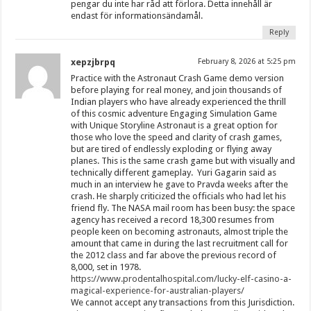
pengar du inte har råd att förlora. Detta innehåll är
endast för informationsändamål.
Reply
xepzjbrpq
February 8, 2026 at 5:25 pm
Practice with the Astronaut Crash Game demo version
before playing for real money, and join thousands of
Indian players who have already experienced the thrill
of this cosmic adventure Engaging Simulation Game
with Unique Storyline Astronaut is a great option for
those who love the speed and clarity of crash games,
but are tired of endlessly exploding or flying away
planes. This is the same crash game but with visually and
technically different gameplay. Yuri Gagarin said as
much in an interview he gave to Pravda weeks after the
crash. He sharply criticized the officials who had let his
friend fly. The NASA mail room has been busy: the space
agency has received a record 18,300 resumes from
people keen on becoming astronauts, almost triple the
amount that came in during the last recruitment call for
the 2012 class and far above the previous record of
8,000, set in 1978.
https://www.prodentalhospital.com/lucky-elf-casino-a-
magical-experience-for-australian-players/
We cannot accept any transactions from this Jurisdiction.