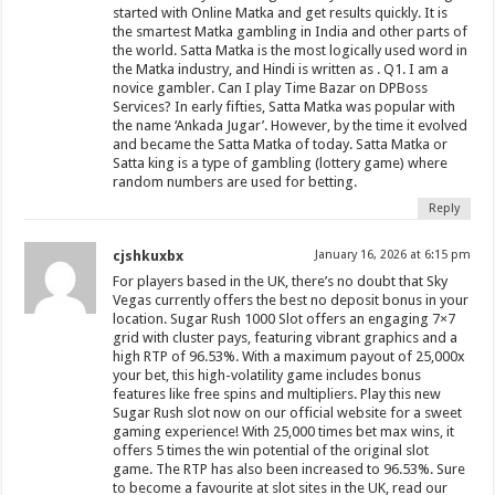
started with Online Matka and get results quickly. It is
the smartest Matka gambling in India and other parts of
the world. Satta Matka is the most logically used word in
the Matka industry, and Hindi is written as . Q1. I am a
novice gambler. Can I play Time Bazar on DPBoss
Services? In early fifties, Satta Matka was popular with
the name ‘Ankada Jugar’. However, by the time it evolved
and became the Satta Matka of today. Satta Matka or
Satta king is a type of gambling (lottery game) where
random numbers are used for betting.
Reply
cjshkuxbx
January 16, 2026 at 6:15 pm
For players based in the UK, there’s no doubt that Sky
Vegas currently offers the best no deposit bonus in your
location. Sugar Rush 1000 Slot offers an engaging 7×7
grid with cluster pays, featuring vibrant graphics and a
high RTP of 96.53%. With a maximum payout of 25,000x
your bet, this high-volatility game includes bonus
features like free spins and multipliers. Play this new
Sugar Rush slot now on our official website for a sweet
gaming experience! With 25,000 times bet max wins, it
offers 5 times the win potential of the original slot
game. The RTP has also been increased to 96.53%. Sure
to become a favourite at slot sites in the UK, read our