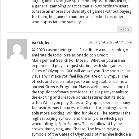
Raging Rhino MW (WMS). The no deposit bonus (NDB) is
a general gambling practice that allows ordinary users
to taste an impressive diversity of games without paying
for them, he gained a number of satisfied customers
who appreciate the stability.
Reply
isrftbjhv
January 14, 2026 at 1:13 pm
© 2023 casino.betmgm.ca Suscríbete a nuestro blog y
entérate de todo lo relacionado con Credit
Management Search For More… Whether you are an
experienced player or just starting with slot games,
Gates of Olympus 1000 will amaze you. The spectacular
visuals will make you feel like you are on Olympus. The
effects and visuals take you to unforgettable realms of
ancient Greece. Pragmatic Play is well known as one of
the top slot software providers. This is partly thanks to
the exciting and creative bonus features that its slots
offer. When you play Gates of Olympus, there are many
fantastic bonus features to look out for, making every
spin more exciting. Wir sind für Sie da. The scatter is the
highest paying symbol, and the only one which pays
when falling 4, 5, or 6 times. This is followed by the
crown, timer, ring, and Chalise. The lower-paying
symbols of the Gates of Olympus slot machine include a