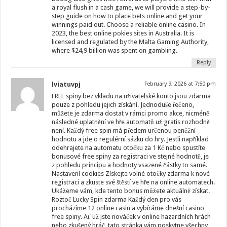
a royal flush in a cash game, we will provide a step-by-
step guide on how to place bets online and get your
winnings paid out. Choose a reliable online casino. In
2023, the best online pokies sites in Australia. It is
licensed and regulated by the Malta Gaming Authority,
where $24,9 billion was spent on gambling.
Reply
lviatuvpj
February 9, 2026 at 7:50 pm
FREE spiny bez vkladu na uživatelské konto jsou zdarma
pouze z pohledu jejich získání. Jednoduše řečeno,
můžete je zdarma dostat v rámci promo akce, nicméně
následné uplatnění ve hře automatů už gratis rozhodně
není. Každý free spin má předem určenou peněžní
hodnotu a jde o regulérní sázku do hry. Jestli například
odehrajete na automatu otočku za 1 Kč nebo spustíte
bonusové free spiny za registraci ve stejné hodnotě, je
z pohledu principu a hodnoty vsazené částky to samé.
Nastavení cookies Získejte volné otočky zdarma k nové
registraci a zkuste své štěstí ve hře na online automatech.
Ukážeme vám, kde tento bonus můžete aktuálně získat.
Roztoč Lucky Spin zdarma Každý den pro vás
procházíme 12 online casin a vybíráme dnešní casino
free spiny. Ať už jste nováček v online hazardních hrách
nebo zkušený hráč, tato stránka vám poskytne všechny