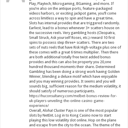
Play, Playtech, Microgaming, BGaming, and more. If
you’re also on the antique ports, feature-packaged
videos harbors, or exciting jackpot game, you’ll come
across limitless a way to spin and have a great time.
Slots has internal provides that are triggered randomly.
Earliest, lead to a bonus whenever 3+ scatters house on
the successive reels. Very gambling hosts (Cleopatra,
Small Struck, Ask yourself Roses, etc.) reward 10 first
spins to possess step three+ scatters. There are two
sets of nuts reels that have Risk High-voltage plus one of
these comes with a great 6 times multiplier. Then there
are both additional totally free twist added bonus
provides and this can also be property you 20,one
hundred thousand moments their share. Determined
Gambling has been doing a strong work having Golden
Winner, blending a deluxe motif which have enjoyable
and you may winning provides. It seems and you will
sounds big, sufficient reason for the medium volatility, it
should satisfy of numerous participants.
https://huconsultancy.com/melbet-bonus-review-for-
uk-players-unveiling-the-online-casino-game-
experience/
Overall, Aloha! Cluster Pays is one of the most popular
slots by NetEnt. Log in to Kong Casino now to start
playing this low volatility slot online. Hop on the plane
and escape from the city to the ocean. The theme of the