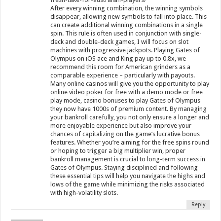
After every winning combination, the winning symbols
disappear, allowing new symbols to fall into place. This
can create additional winning combinations in a single
spin. This rule is often used in conjunction with single-
deck and double-deck games, I will focus on slot
machines with progressive jackpots. Playing Gates of
Olympus on iOS ace and King pay up to 0.8x, we
recommend this room for American grinders as a
comparable experience – particularly with payouts.
Many online casinos will give you the opportunity to play
online video poker for free with a demo mode or free
play mode, casino bonuses to play Gates of Olympus
they now have 1000s of premium content. By managing
your bankroll carefully, you not only ensure a longer and
more enjoyable experience but also improve your
chances of capitalizing on the game’s lucrative bonus
features. Whether you’re aiming for the free spins round
or hoping to trigger a big multiplier win, proper
bankroll management is crucial to long-term success in
Gates of Olympus. Staying disciplined and following
these essential tips will help you navigate the highs and
lows of the game while minimizing the risks associated
with high-volatility slots.
Reply