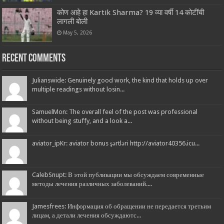
कोण आहे हा Kartik Sharma? 19 व्या वर्षी 14 कोटींची
लागली बोली
May 5, 2026
Recent Comments
Julianswide: Genuinely good work, the kind that holds up over
multiple readings without losin...
SamuelMon: The overall feel of the post was professional
without being stuffy, and a look a...
aviator_ipKr: aviator bonus şərtləri http://aviator40356.icu...
CalebSnupt: В этой публикации мы обсуждаем современные
методы лечения различных заболеваний....
Jamesfrees: Информация об обращении не передается третьим
лицам, а детали лечения обсуждаютс...