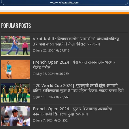
Popular Posts
Virat Kohli : विश्वचषकातील ‘रनमशीन’, बांगलादेशविरुद्ध
37 धावा करत कोहलीने केला ‘विराट’ पराक्रम
June 22, 2024
37,816
French Open 2024| यंदा फक्त राफासाठीच भरणार
रोलॅंड गॅरोस
May 26, 2024
36,969
T20 World Cup 2024| युएसएची तगडी झुंज अपयशी,
दक्षिण आफ्रिकेचा सुपर 8 मध्ये पहिला विजय, रबाडा ठरला हिरो
June 19, 2024
26,565
French Open 2024| झुंजार विजयासह अल्कारेझ
फायनलमध्ये! सिन्नरचा पुन्हा स्वप्नभंग
June 7, 2024
24,252