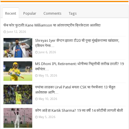
Recent
Popular
Comments
Tags
फॅब फोर फुटली! Kane Williamson चा आंतरराष्ट्रीय क्रिकेटला अलविदा
June 12, 2026
Shreyas Iyer कॅप्टन झाला! टी20 ची पुन्हा मुंबईकराच्या खांद्यावर,
एशियन गेम्स…
June 6, 2026
MS Dhoni IPL Retirement: धोनीच्या निवृत्तीची तारीख ठरली? 19
वर्षांनंतर…
May 15, 2026
पप्पांचा लाडका Urvil Patel बनला CSK चा गेमचेंजर! 13 चेंडूत
अर्धशतक आणि…
May 10, 2026
कोण आहे हा Kartik Sharma? 19 व्या वर्षी 14 कोटींची लागली बोली
May 5, 2026