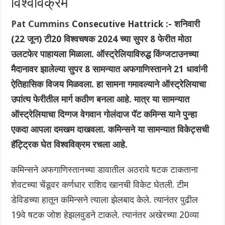
विश्वविक्रम
Pat Cummins
Consecutive Hattrick :- शनिवारी
(22 जून) टी20 विश्वचषक 2024 च्या सुपर 8 फेरीत मोठा
उलटफेर पाहायला मिळाला. ऑस्ट्रेलियाविरुद्ध किंग्जटाउनच्या
मैदानावर झालेल्या सुपर 8 सामन्यात अफगाणिस्तानने 21 धावांनी
ऐतिहासिक विजय मिळवला. हा सामना गमावल्याने ऑस्ट्रेलियाचा
उपांत्य फेरीतील मार्ग कठीण बनला आहे. मात्र या सामन्यात
ऑस्ट्रेलियाचा दिग्गज वेगवान गोलंदाज पॅट कमिन्स याने पुन्हा
एकदा आपला दमखम दाखवला. कमिन्सने या सामन्यात विकेट्सची
हॅट्ट्रिक घेत विश्वविक्रम रचला आहे.
कमिन्सने अफगाणिस्तानच्या डावातील अठरावे षटक टाकताना
शेवटच्या चेंडूवर कर्णधार राशिद खानची विकेट घेतली. टीम
डेविडच्या हातून कमिन्सने त्याला झेलबाद केले. त्यानंतर पुढील
19वे षटक जोश हेझलवुडने टाकले. त्यानंतर अखेरच्या 20व्या