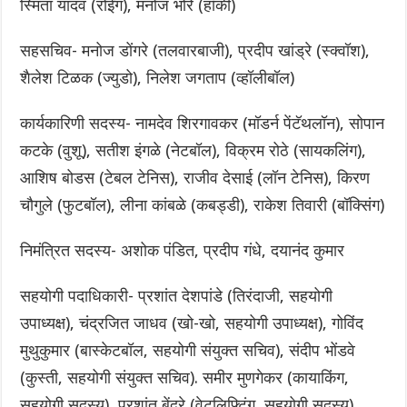
स्मिता यादव (रोईंग), मनोज भोरे (हॉकी)
सहसचिव- मनोज डोंगरे (तलवारबाजी), प्रदीप खांड्रे (स्क्वॉश),
शैलेश टिळक (ज्युडो), निलेश जगताप (व्हॉलीबॉल)
कार्यकारिणी सदस्य- नामदेव शिरगावकर (मॉडर्न पेंटॅथलॉन), सोपान
कटके (वुशू), सतीश इंगळे (नेटबॉल), विक्रम रोठे (सायकलिंग),
आशिष बोडस (टेबल टेनिस), राजीव देसाई (लॉन टेनिस), किरण
चौगुले (फुटबॉल), लीना कांबळे (कबड्डी), राकेश तिवारी (बॉक्सिंग)
निमंत्रित सदस्य- अशोक पंडित, प्रदीप गंधे, दयानंद कुमार
सहयोगी पदाधिकारी- प्रशांत देशपांडे (तिरंदाजी, सहयोगी
उपाध्यक्ष), चंद्रजित जाधव (खो-खो, सहयोगी उपाध्यक्ष), गोविंद
मुथुकुमार (बास्केटबॉल, सहयोगी संयुक्त सचिव), संदीप भोंडवे
(कुस्ती, सहयोगी संयुक्त सचिव). समीर मुणगेकर (कायाकिंग,
सहयोगी सदस्य), प्रशांत बेंद्रे (वेटलिफ्टिंग, सहयोगी सदस्य),