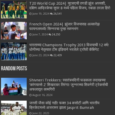
T20 World Cup 2024| युएसएची तगडी झुंज अपयशी,
दक्षिण आफ्रिकेचा सुपर 8 मध्ये पहिला विजय, रबाडा ठरला हिरो
June 19, 2024
26,541
French Open 2024| झुंजार विजयासह अल्कारेझ
फायनलमध्ये! सिन्नरचा पुन्हा स्वप्नभंग
June 7, 2024
24,250
भारताच्या Champions Trophy 2013 विजयाची 12 वर्ष!
धोनीच्या नेतृत्वात टीम इंडियाने भरलेले ट्रॉफी कॅबिनेट
June 23, 2024
22,439
Random Posts
Shivneri Trekkers: स्वातंत्र्यदिनी फडकला लदाखच्या
‘कांगयात्से 2’ शिखरावर तिरंगा! जुन्नरच्या शिवनेरी ट्रेकर्सची
अफलातून कामगिरी
August 16, 2024
जस्सी जैसा कोई नही! फक्त 34 कसोटी आणि भारतीय
क्रिकेटमध्ये अजरामर झाला Jasprit Bumrah
June 22, 2025