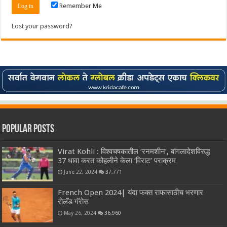
Remember Me
Lost your password?
Popular Posts
Virat Kohli : विश्वचषकातील ‘रनमशीन’, बांगलादेशविरुद्ध
37 धावा करत कोहलीने केला ‘विराट’ पराक्रम
June 22, 2024
37,771
French Open 2024| यंदा फक्त राफासाठीच भरणार
रोलॅंड गॅरोस
May 26, 2024
36,960