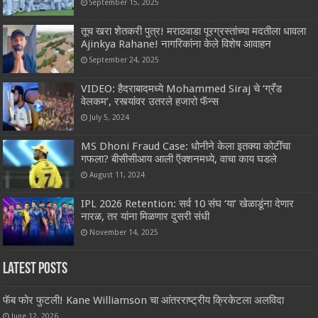
September 15, 2025
तूच खरा शेतकरी पुत्र! मराठवाडा पूरग्रस्तांच्या मदतीला धावला
Ajinkya Rahane! नागरिकांना केले विशेष आवाहन
September 24, 2025
VIDEO: हैदराबादमध्ये Mohammed Siraj चे ‘ग्रँड
वेलकम’, रस्त्यांवर उतरले हजारो फॅन्स
July 5, 2024
MS Dhoni Fraud Case: धोनीने केला इतक्या कोटींचा
गफला? बीसीसीआय आली ऍक्शनमध्ये, वाचा काय घडले
August 11, 2024
IPL 2026 Retention: सर्व 10 संघ ‘या’ खेळाडूंना देणार
नारळ, तर यांना मिळणार दुसरी संधी
November 14, 2025
Latest Posts
फॅब फोर फुटली! Kane Williamson चा आंतरराष्ट्रीय क्रिकेटला अलविदा
June 12, 2026