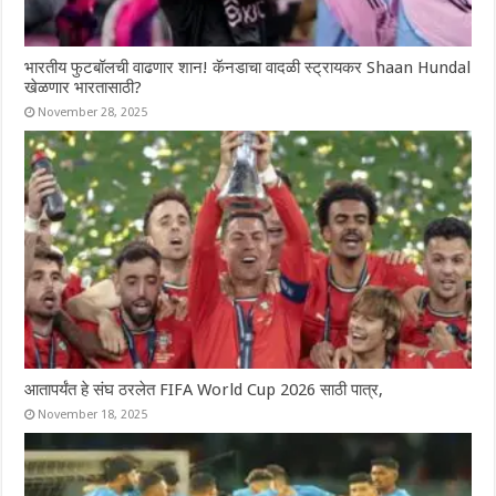
भारतीय फुटबॉलची वाढणार शान! कॅनडाचा वादळी स्ट्रायकर Shaan Hundal
खेळणार भारतासाठी?
November 28, 2025
आतापर्यंत हे संघ ठरलेत FIFA World Cup 2026 साठी पात्र,
November 18, 2025