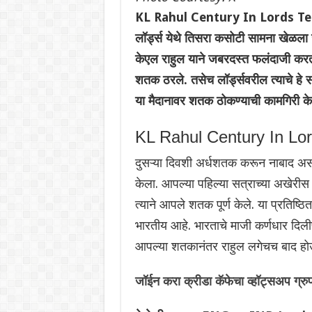
KL Rahul Century In Lords Test: इं
लॉर्ड्स येथे तिसरा कसोटी सामना खेळला
केएल राहुल याने जबरदस्त फलंदाजी करत 
शतक ठरले. तसेच लॉर्ड्सवरील त्याचे हे स
या मैदानावर शतक ठोकण्याची कामगिरी क
KL Rahul Century In Lo
दुसऱ्या दिवशी अर्धशतक करून नाबाद असल
केला. आपल्या पहिल्या सत्राच्या अखेरीस 
त्याने आपले शतक पूर्ण केले. या प्रतिष्ठ
भारतीय आहे. भारताचे माजी कर्णधार दिली
आपल्या शतकानंतर राहुल लगेचच बाद हो
जॉईन करा क्रीडा कॅफेचा व्हॉट्सअप ग्रु