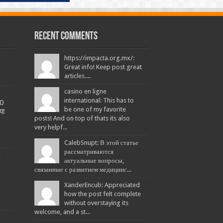
Recent Comments
https://impacta.org.mx/:
Great info! Keep post great
articles....
casino en ligne
international: This has to
20
be one of my favorite
या
posts! And on top of thats its also
very helpf...
CalebSnupt: В этой статье
рассматриваются
L
актуальные вопросы,
связанные с развитием медицинс...
XanderEncub: Appreciated
how the post felt complete
without overstaying its
welcome, and a st...