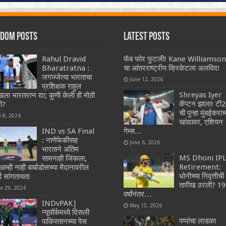
dom Posts
Latest Posts
Rahul Dravid
फॅब फोर फुटली! Kane Williamson
Bharatratna :
चा आंतरराष्ट्रीय क्रिकेटला अलविदा
जगज्जेत्या भारताचा
June 12, 2026
प्रशिक्षक राहुल
Shreyas Iyer
डला भारतरत्न द्या; कुणी केली ही मोठी
कॅप्टन झाला! टी
ी?
ची पुन्हा मुंबईकराच्
y 8, 2024
खांद्यावर, एशियन
IND vs SA Final
गेम्स…
: नाणेफेकीसह
June 6, 2026
भारताने अंतिम
MS Dhoni IP
सामनाही जिंकला,
Retirement:
म्ही नाही बार्बाडोसच्या मैदानावरील
धोनीच्या निवृत्तीची
्ड सांगतायत!
तारीख ठरली? 19
ne 29, 2024
वर्षांनंतर…
INDvPAK|
May 15, 2026
न्यूयॉर्कमध्ये दिसली
पप्पांचा लाडका
पाकिस्तानच्या पेस