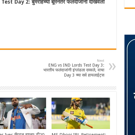
t Day 2: बुमराहच्या बूमनंतर फलंदाजांनी दाखवली
Next
ENG vs IND Lords Test Day 3:
भारतीय फलंदाजांनी इंग्लंडला दमवले, वाचा
Day 3 च्या सर्व हायलाईट्स
s Iyer कॅप्टन झाला! टी20
MS Dhoni IPL Retirement: