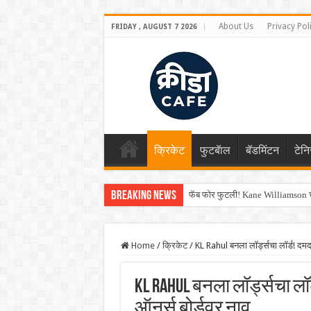
About Us
Privacy Pol
FRIDAY , AUGUST 7 2026
क्रिकेट
फुटबॅाल
बॅडमिंटन
टेन
Breaking News
फॅब फोर फुटली! Kane Williamson चा
Home
/
क्रिकेट
/
KL Rahul बनला‌ लॉर्ड्सचा लॉर्ड! दमद
KL Rahul बनला‌ लॉर्ड्सचा ल
ऑनर्स बोर्डवर नाव