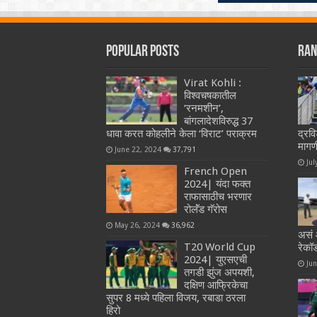
Popular Posts
Ran
Virat Kohli :
विश्वचषकातील
‘रनमशीन’,
बांगलादेशविरुद्ध 37
धावा करत कोहलीने केला ‘विराट’ पराक्रम
द्रवि
मागण
June 22, 2024
37,791
Jul
French Open
2024| यंदा फक्त
राफासाठीच भरणार
रोलॅंड गॅरोस
May 26, 2024
36,962
असं आ
T20 World Cup
रेकॉर
2024| युएसएची
Ju
तगडी झुंज अपयशी,
दक्षिण आफ्रिकेचा
सुपर 8 मध्ये पहिला विजय, रबाडा ठरला
हिरो