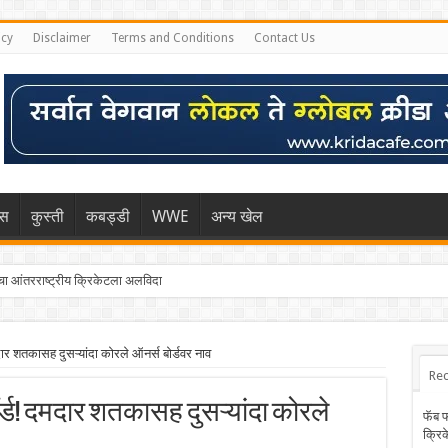
icy
Disclaimer
Terms and Conditions
Contact Us
िस
कुस्ती
कबड्डी
WWE
अन्य खेल
 आंतरराष्ट्रीय क्रिकेटला अलविदा
ार शतकासह दुसऱ्यांदा कोरले ऑनर्स बोर्डवर नाव
Rec
ॉर्ड! दमदार शतकासह दुसऱ्यांदा कोरले
फॅब 
क्रि