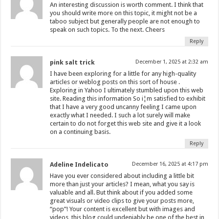
An interesting discussion is worth comment. I think that
you should write more on this topic, it might not be a
taboo subject but generally people are not enough to
speak on such topics. To the next. Cheers
Reply
pink salt trick
December 1, 2025 at 2:32 am
I have been exploring for a little for any high-quality
articles or weblog posts on this sort of house .
Exploring in Yahoo I ultimately stumbled upon this web
site. Reading this information So i¦m satisfied to exhibit
that I have a very good uncanny feeling I came upon
exactly what I needed. I such a lot surely will make
certain to do not forget this web site and give it a look
on a continuing basis.
Reply
Adeline Indelicato
December 16, 2025 at 4:17 pm
Have you ever considered about including a little bit
more than just your articles? I mean, what you say is
valuable and all. But think about if you added some
great visuals or video clips to give your posts more,
“pop”! Your content is excellent but with images and
videos, this blog could undeniably be one of the best in