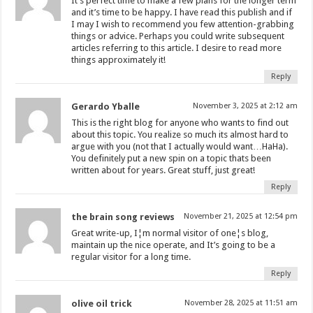
It’s perfect time to make a few plans for the longer term
and it’s time to be happy. I have read this publish and if
I may I wish to recommend you few attention-grabbing
things or advice. Perhaps you could write subsequent
articles referring to this article. I desire to read more
things approximately it!
Reply
Gerardo Yballe
November 3, 2025 at 2:12 am
This is the right blog for anyone who wants to find out
about this topic. You realize so much its almost hard to
argue with you (not that I actually would want…HaHa).
You definitely put a new spin on a topic thats been
written about for years. Great stuff, just great!
Reply
the brain song reviews
November 21, 2025 at 12:54 pm
Great write-up, I¦m normal visitor of one¦s blog,
maintain up the nice operate, and It’s going to be a
regular visitor for a long time.
Reply
olive oil trick
November 28, 2025 at 11:51 am