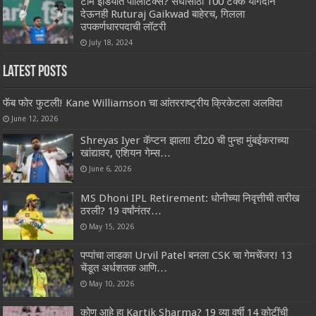
टीम इंडियात पॉलिटिक्स? संघासाठी 100 टक्के योगदान
देऊनही Ruturaj Gaikwad बाहेरच, गिलला
उपकर्णधारपदाची लॉटरी
July 18, 2024
Latest Posts
फॅब फोर फुटली! Kane Williamson चा आंतरराष्ट्रीय क्रिकेटला अलविदा
June 12, 2026
Shreyas Iyer कॅप्टन झाला! टी20 ची पुन्हा मुंबईकराच्या
खांद्यावर, एशियन गेम्स…
June 6, 2026
MS Dhoni IPL Retirement: धोनीच्या निवृत्तीची तारीख
ठरली? 19 वर्षांनंतर…
May 15, 2026
पप्पांचा लाडका Urvil Patel बनला CSK चा गेमचेंजर! 13
चेंडूत अर्धशतक आणि…
May 10, 2026
कोण आहे हा Kartik Sharma? 19 व्या वर्षी 14 कोटींची