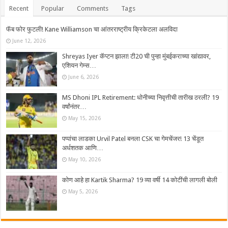
Recent
Popular
Comments
Tags
फॅब फोर फुटली! Kane Williamson चा आंतरराष्ट्रीय क्रिकेटला अलविदा
June 12, 2026
Shreyas Iyer कॅप्टन झाला! टी20 ची पुन्हा मुंबईकराच्या खांद्यावर,
एशियन गेम्स…
June 6, 2026
MS Dhoni IPL Retirement: धोनीच्या निवृत्तीची तारीख ठरली? 19
वर्षांनंतर…
May 15, 2026
पप्पांचा लाडका Urvil Patel बनला CSK चा गेमचेंजर! 13 चेंडूत
अर्धशतक आणि…
May 10, 2026
कोण आहे हा Kartik Sharma? 19 व्या वर्षी 14 कोटींची लागली बोली
May 5, 2026