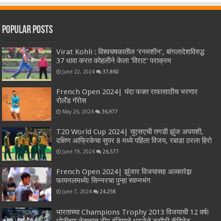
Popular Posts
Virat Kohli : विश्वचषकातील ‘रनमशीन’, बांगलादेशविरुद्ध
37 धावा करत कोहलीने केला ‘विराट’ पराक्रम
June 22, 2024
37,860
French Open 2024| यंदा फक्त राफासाठीच भरणार
रोलॅंड गॅरोस
May 26, 2024
36,977
T20 World Cup 2024| युएसएची तगडी झुंज अपयशी,
दक्षिण आफ्रिकेचा सुपर 8 मध्ये पहिला विजय, रबाडा ठरला हिरो
June 19, 2024
26,577
French Open 2024| झुंजार विजयासह अल्कारेझ
फायनलमध्ये! सिन्नरचा पुन्हा स्वप्नभंग
June 7, 2024
24,258
भारताच्या Champions Trophy 2013 विजयाची 12 वर्ष!
धोनीच्या नेतृत्वात टीम इंडियाने भरलेले ट्रॉफी कॅबिनेट