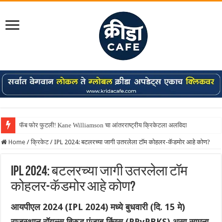
फॅब फोर फुटली! Kane Williamson चा आंतरराष्ट्रीय क्रिकेटला अलविदा
Shreyas Iyer कॅप्टन झाला! टी20 ची पुन्हा मुंबईकराच्या खांद्यावर, एशियन गेम्स…
Home
/
क्रिकेट
/
IPL 2024: बटलरच्या जागी उतरलेला टॉम कोहलर-कॅडमोर आहे कोण?
IPL 2024: बटलरच्या जागी उतरलेला टॉम
कोहलर-कॅडमोर आहे कोण?
आयपीएल 2024 (IPL 2024) मध्ये बुधवारी (दि. 15 मे)
राजस्थान रॉयल्स विरुद्ध पंजाब किंग्स (RRvPBKS) असा सामना