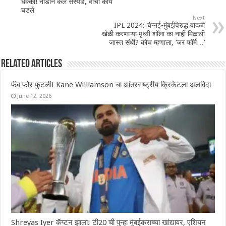
धक्का! नाडाने केले सस्पेंड, वाचा काय
घडले
Next
IPL 2024: चेन्नई-मुंबईविरुद्ध वादळी
खेळी करणाऱ्या पृथ्वी शॉला का नाही मिळाली
जास्त संधी? कोच म्हणाला, ‘जर फॉर्म…’
Related Articles
फॅब फोर फुटली! Kane Williamson चा आंतरराष्ट्रीय क्रिकेटला अलविदा
June 12, 2026
Shreyas Iyer कॅप्टन झाला! टी20 ची पुन्हा मुंबईकराच्या खांद्यावर, एशियन