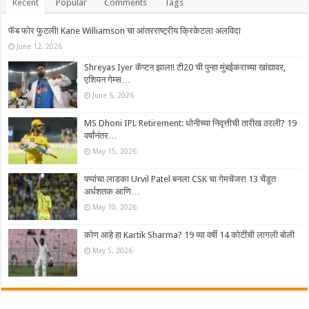
Recent
Popular
Comments
Tags
फॅब फोर फुटली! Kane Williamson चा आंतरराष्ट्रीय क्रिकेटला अलविदा
June 12, 2026
Shreyas Iyer कॅप्टन झाला! टी20 ची पुन्हा मुंबईकराच्या खांद्यावर,
एशियन गेम्स…
June 6, 2026
MS Dhoni IPL Retirement: धोनीच्या निवृत्तीची तारीख ठरली? 19
वर्षांनंतर…
May 15, 2026
पप्पांचा लाडका Urvil Patel बनला CSK चा गेमचेंजर! 13 चेंडूत
अर्धशतक आणि…
May 10, 2026
कोण आहे हा Kartik Sharma? 19 व्या वर्षी 14 कोटींची लागली बोली
May 5, 2026