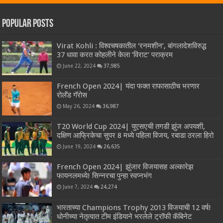
Popular Posts
Virat Kohli : विश्वचषकातील ‘रनमशीन’, बांगलादेशविरुद्ध
37 धावा करत कोहलीने केला ‘विराट’ पराक्रम
June 22, 2024
37,985
French Open 2024| यंदा फक्त राफासाठीच भरणार
रोलॅंड गॅरोस
May 26, 2024
36,987
T20 World Cup 2024| युएसएची तगडी झुंज अपयशी,
दक्षिण आफ्रिकेचा सुपर 8 मध्ये पहिला विजय, रबाडा ठरला हिरो
June 19, 2024
26,635
French Open 2024| झुंजार विजयासह अल्कारेझ
फायनलमध्ये! सिन्नरचा पुन्हा स्वप्नभंग
June 7, 2024
24,274
भारताच्या Champions Trophy 2013 विजयाची 12 वर्ष!
धोनीच्या नेतृत्वात टीम इंडियाने भरलेले ट्रॉफी कॅबिनेट