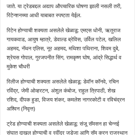
जाते. या ट्रेडबद्दल अद्याप औपचारिक घोषणा झाली नसली तरी,
रिटेन्शनच्या आधी याबाबत स्पष्टता येईल.
रिटेन होण्याची शक्यता असलेले खेळाडू: एमएस धोनी, ऋतुराज
गायकवाड, आयुष म्हात्रे, डेवाल्ड ब्रेविस, उर्विल पटेल, खलिल
अहमद, नॅथन एलिस, नूर अहमद, मथिशा पथिराना, शिवम दुबे,‌
श्रेयस गोपाल, गुरजपनीत सिंग, रामकृष्ण घोष, आंद्रे सिद्धार्थ व
मुकेश चौधरी
रिलीज होण्याची शक्यता असलेले खेळाडू: डेवॉन कॉनवे, रचिन
रविंद्र, जेमी ओव्हरटन, अंशुल कंबोज, राहुल त्रिपाठी, शेख
रशिद, दीपक हुडा, विजय शंकर, कमलेश नागरकोटी व रविचंद्रन
अश्विन (निवृत्त)
ट्रेड होण्याची शक्यता असलेले खेळाडू: संजू सॅमसन हा चेन्नई
संघात दाखल होण्याची व रवींद्र जडेजा आणि सॅम करन राजस्थान