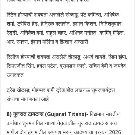
रिटेन होण्याची शक्यता असलेले खेळाडू: पॅट कमिन्स, अभिषेक
शर्मा, ट्रेविस हेड, हेन्रिक क्लासेन, इशान किशन, नितिशकुमार
रेड्डी, अनिकेत वर्मा, राहुल चहर, अभिनव मनोहर, कामिंदू मेंडिस,
आर. स्मरण, ईशान मलिंगा व झिशान अन्सारी
रिलीज होण्याची शक्यता असलेले खेळाडू: अथर्व तायडे, ऍडम झंपा,
सिमरजीत सिंग, हर्षल पटेल, ब्रायडन कार्स, सचिन बेबी व जयदेव
उनादकत
ट्रेड खेळाडू: मोहम्मद शमी ट्रेड होत लखनऊ सुपरजायंट्स
संघाचा भाग बनला आहे
8) गुजरात टायटन्स (Gujarat Titans)-
विद्यमान भारतीय
कर्णधार शुबमन गिल याच्या नेतृत्वातील गुजरात टायटन्स संघ
मागील दोन हंगामातील अपयश भरून काढण्याचा प्रयत्न 2026