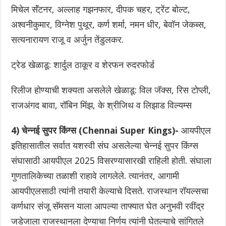
मिचेल सॅंटनर, अल्लाह गझनफार, दीपक चहर, ट्रेंट बोल्ट,
अश्वनीकुमार,‌ विग्नेश पुथूर, कर्ण शर्मा, नमन धीर, बेवॉन जेकब्स,
सत्यनारायण राजू व अर्जुन तेंडुलकर.
ट्रेड खेळाडू: शार्दुल ठाकूर व शेरफन रुदरफोर्ड
रिलीज होण्याची शक्यता असलेले खेळाडू: विल जॅक्स, रिस टोप्ली,
राजअंगद बावा, रॉबिन मिंझ, के श्रीजिथ व लिझाड विल्यम्स
4) चेन्नई सुपर किंग्स (Chennai Super Kings)-
आयपीएल
इतिहासातील सर्वात यशस्वी संघ असलेल्या चेन्नई सुपर किंग्स
संघासाठी आयपीएल 2025 विसरण्यासारखी राहिली होती. संघाला
गुणतालिकेच्या तळाशी राहावे लागलेले. त्यानंतर, आगामी
आयपीएलसाठी त्यांनी तयारी केल्याचे दिसते. राजस्थान रॉयल्सचा
कर्णधार संजू सॅमसन याला आपल्या ताफ्यात घेत अनुभवी रवींद्र
जडेजाला राजस्थानला देण्याचा निर्णय त्यांनी घेतल्याचे सांगितले