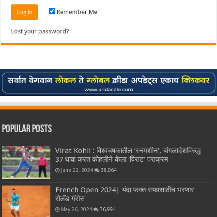
Remember Me
Lost your password?
Popular Posts
Virat Kohli : विश्वचषकातील ‘रनमशीन’, बांगलादेशविरुद्ध
37 धावा करत कोहलीने केला ‘विराट’ पराक्रम
June 22, 2024
38,064
French Open 2024| यंदा फक्त राफासाठीच भरणार
रोलॅंड गॅरोस
May 26, 2024
36,994