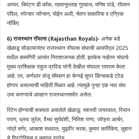
अय्यर, क्विंटन डी कॉक, रहमानुल्लाह गुरबाज, मनिष पांडे, रॉवमन
पॉवेल, स्पेन्सर जॉन्सन, मोईन अली, चेतन सकारिया व एन्रिक
नॉर्किए
6) राजस्थान रॉयल्स (Rajasthan Royals)-
अनेक बडे
खेळाडू सोडल्यानंतर राजस्थान रॉयल्स संघाची आयपीएल 2025
मधील कामगिरी अत्यंत निराशाजनक होती. इतकेच नव्हेतर संघाचे
मुख्य प्रशिक्षक राहुल द्रविड यांनी देखील संघाला रामराम केला
आहे. तर, कर्णधार संजू सॅमसन हा चेन्नई सुपर किंग्सकडे ट्रेड
होणार असल्याची माहिती मिळत आहे. त्यामुळे पुन्हा एक नवा संघ
उभा करण्याचे आव्हान राजस्थानसमोर असेल.
रिटेन होण्याची शक्यता असलेले खेळाडू: यशस्वी जयस्वाल, रियान
पराग, ध्रुव जुरेल, वैभव सुर्यवंशी, नितिश राणा, जोफ्रा आर्चर,
नांद्रे बर्गर, आकाश मधवाल, युद्ववीर चरक, कुमार कार्तिकेय, लुहान
डे प्रिटोरियस व कुणाल राठोड