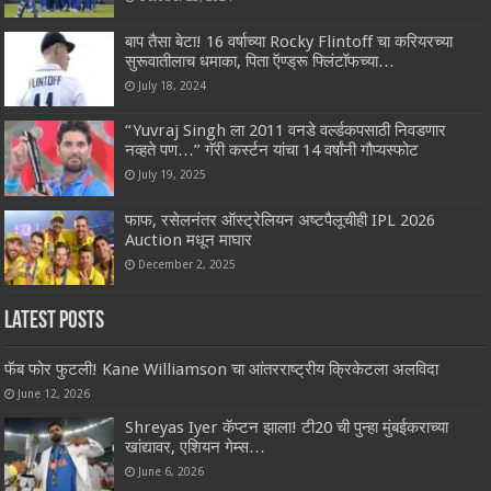
बाप तैसा बेटा! 16 वर्षाच्या Rocky Flintoff चा करियरच्या
सुरूवातीलाच धमाका, पिता ऍण्ड्रू फ्लिंटॉफच्या…
July 18, 2024
“Yuvraj Singh ला 2011 वनडे वर्ल्डकपसाठी निवडणार
नव्हते पण…” गॅरी कर्स्टन यांचा 14 वर्षांनी गौप्यस्फोट
July 19, 2025
फाफ, रसेलनंतर ऑस्ट्रेलियन अष्टपैलूचीही IPL 2026
Auction मधून माघार
December 2, 2025
Latest Posts
फॅब फोर फुटली! Kane Williamson चा आंतरराष्ट्रीय क्रिकेटला अलविदा
June 12, 2026
Shreyas Iyer कॅप्टन झाला! टी20 ची पुन्हा मुंबईकराच्या
खांद्यावर, एशियन गेम्स…
June 6, 2026