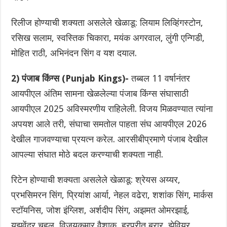
रिलीज होण्याची शक्यता असलेले खेळाडू: लियाम लिव्हिंगस्टोन,
रसिख सलाम, स्वस्तिक चिकारा, मयंक अगरवाल, लुंगी एन्गिडी,
मोहित राठी, अभिनंदन सिंग व यश दयाल.
2) पंजाब किंग्स (Punjab Kings)-
तब्बल 11 वर्षानंतर
आयपीएल अंतिम सामना खेळलेल्या पंजाब किंग्स संघासाठी
आयपीएल 2025 अविस्मरणीय राहिलेली. विजय मिळवण्यात त्यांना
अपयश आले तरी, संघाचा समतोल पाहता संघ आयपीएल 2026
देखील गाजवण्याचा प्रयत्न करेल. आरसीबीप्रमाणे पंजाब देखील
आपल्या संघात मोठे बदल करण्याची शक्यता नाही.
रिटेन होण्याची शक्यता असलेले खेळाडू: श्रेयस अय्यर,
प्रभसिमरन सिंग, प्रियांश आर्या, नेहल वढेरा, शशांक सिंग, मार्कस
स्टॉयनिस, जोश इंग्लिश, अर्शदीप सिंग, अझमत ओमरझाई,
युझवेंद्र चहल, विजयकुमार वैशाक, हरप्रीत ब्रार, झेवियर