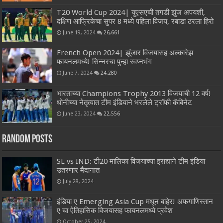
T20 World Cup 2024| युएसएची तगडी झुंज अपयशी,
दक्षिण आफ्रिकेचा सुपर 8 मध्ये पहिला विजय, रबाडा ठरला हिरो
June 19, 2024
26,661
French Open 2024| झुंजार विजयासह अल्कारेझ
फायनलमध्ये! सिन्नरचा पुन्हा स्वप्नभंग
June 7, 2024
24,280
भारताच्या Champions Trophy 2013 विजयाची 12 वर्ष!
धोनीच्या नेतृत्वात टीम इंडियाने भरलेले ट्रॉफी कॅबिनेट
June 23, 2024
22,556
Random Posts
SL vs IND: टी20 मालिका विजयाच्या इराद्याने टीम इंडिया
उतरणार मैदानात
July 28, 2024
इंडिया ए Emerging Asia Cup मधून बाहेर! अफगाणिस्तान
ए चा ऐतिहासिक विजयासह फायनलमध्ये प्रवेश
October 25, 2024