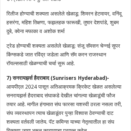
रिलीज होण्याची शक्यता असलेले खेळाडू: शिमरन हेटमायर, वनिंदू
हसरंगा, महिश तिक्षणा, फझलहक फारूखी, तुषार देशपांडे, शुबम
दुबे, क्वेना मफाका व अशोक शर्मा
ट्रेड होण्याची शक्यता असलेले खेळाडू: संजू सॅमसन चेन्नई सुपर
किंग्सकडे जात रविंद्र जडेला आणि सॅम करन राजस्थान
रॉयल्ससाठी खेळण्याची चर्चा सुरू आहे.
7) सनरायझर्स हैदराबाद (Sunrisers Hyderabad)-
आयपीएल 2024 पासून अतिआक्रमक क्रिकेट खेळत असलेल्या
सनरायझर्स हैदराबाद संघाकडे देखील चांगल्या खेळाडूंची फौज
तयार आहे. मागील हंगामात संघ फारसा यशस्वी ठरला नसला तरी,
संघ व्यवस्थापन त्याच खेळाडूंवर पुन्हा विश्वास ठेवण्याची दाट
शक्यता वर्तवली जातेय. पॅट कमिन्स याच्या नेतृत्वातील हा संघ
रिकाम्या जागा भरून काढण्याचा प्रयत्न करेल.