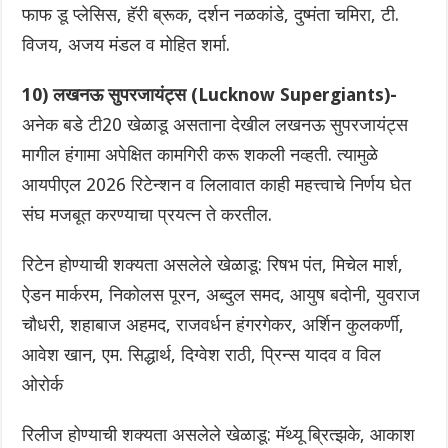
फाफ डू प्लेसिस, हॅरी ब्रूक, दर्शन नळकांडे, दुष्मंता चमिरा, टी.
विजय, अजय मंडल व मोहित शर्मा.
10) लखनऊ सुपरजायंट्स (Lucknow Supergiants)-
अनेक बडे टी20 खेळाडू असताना देखील लखनऊ सुपरजायंट्स
मागील हंगामा अपेक्षित कामगिरी करू शकली नव्हती. त्यामुळे
आयपीएल 2026 रिटेन्शन व लिलावात काही महत्त्वाचे निर्णय घेत
संघ मजबूत करण्याचा प्रयत्न ते करतील.
रिटेन होण्याची शक्यता असलेले खेळाडू: रिषभ पंत, मिचेल मार्श,
ऐडन मार्करम, निकोलस पूरन, अब्दुल समद, आयुष बदोनी, युवराज
चौधरी, शहाबाज अहमद, राजवर्धन हंगरगेकर, अर्शिन कुलकर्णी,
आवेश खान, एम. सिद्धार्थ, दिग्वेश राठी, प्रिन्स यादव व विल‌
ओरोर्क
रिलीज होण्याची शक्यता असलेले खेळाडू: मॅथ्यू ब्रित्झके, आकाश