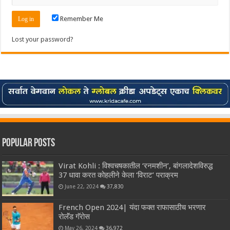
Remember Me
Lost your password?
Popular Posts
Virat Kohli : विश्वचषकातील ‘रनमशीन’, बांगलादेशविरुद्ध
37 धावा करत कोहलीने केला ‘विराट’ पराक्रम
June 22, 2024
37,830
French Open 2024| यंदा फक्त राफासाठीच भरणार
रोलॅंड गॅरोस
May 26, 2024
36,972