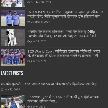
October 10, 2024
IND v BAN T20I: कॅप्टन सूर्याचा नवा डाव! ‘हा’ स्पीडस्टार
करतोय डेब्यू, नितिशकुमारच्याही डोक्यावर टीम इंडियाची कॅप
October 6, 2024
भारतीय क्रिकेटवर शोककळा! माजी क्रिकेटपटू Dilip
Doshi यांचे निधन, 32 व्या वर्षी डेब्यू पण गाजवली मैदाने
June 24, 2025
T20 World Cup : फ्लोरिडात पूरसदृश्य परिस्थिती, भारत
वि. कॅनडासह ‘हे’ टी२० विश्वचषक सामने रद्द होण्याची भीती
June 13, 2024
Latest Posts
फॅब फोर फुटली! Kane Williamson चा आंतरराष्ट्रीय क्रिकेटला अलविदा
June 12, 2026
Shreyas Iyer कॅप्टन झाला! टी20 ची पुन्हा मुंबईकराच्या
खांद्यावर, एशियन गेम्स…
June 6, 2026