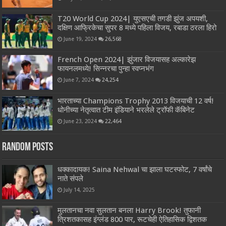
T20 World Cup 2024| युएसएची तगडी झुंज अपयशी,
दक्षिण आफ्रिकेचा सुपर 8 मध्ये पहिला विजय, रबाडा ठरला हिरो
June 19, 2024
26,568
French Open 2024| झुंजार विजयासह अल्कारेझ
फायनलमध्ये! सिन्नरचा पुन्हा स्वप्नभंग
June 7, 2024
24,254
भारताच्या Champions Trophy 2013 विजयाची 12 वर्ष!
धोनीच्या नेतृत्वात टीम इंडियाने भरलेले ट्रॉफी कॅबिनेट
June 23, 2024
22,464
Random Posts
धक्कादायक! Saina Nehwal चा झाला घटस्फोट, 7 वर्षांचे
नाते संपले
July 14, 2025
मुलतानचा नवा सुलतान बनला Harry Brook! तुफानी
त्रिशतकासह इंग्लंड 800 पार, रूटचेही ऐतिहासिक द्विशतक