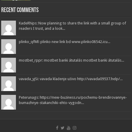
Recent Comments
KadeRhips: Now planning to share the link with a small group of
readers I trust, and a look...
plinko_qfMl: plinko new link bd www.plinko08542.icu...
mostbet_rppr: mostbet banki átutalás mostbet banki átutalás...
vavada_yjSi: vavada klađenje uživo http://vavada09537.help/...
Peterunags: https://new-buziness.ru/pochemu-brendirovannye-
bumazhnye-stakanchiki-ehto-vygodn...