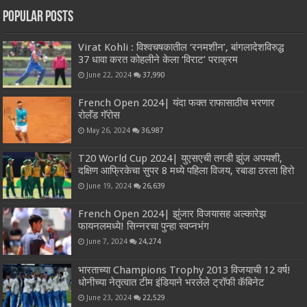
Popular Posts
Virat Kohli : विश्वचषकातील ‘रनमशीन’, बांगलादेशविरुद्ध
37 धावा करत कोहलीने केला ‘विराट’ पराक्रम
June 22, 2024
37,990
French Open 2024| यंदा फक्त राफासाठीच भरणार
रोलॅंड गॅरोस
May 26, 2024
36,987
T20 World Cup 2024| युएसएची तगडी झुंज अपयशी,
दक्षिण आफ्रिकेचा सुपर 8 मध्ये पहिला विजय, रबाडा ठरला हिरो
June 19, 2024
26,639
French Open 2024| झुंजार विजयासह अल्कारेझ
फायनलमध्ये! सिन्नरचा पुन्हा स्वप्नभंग
June 7, 2024
24,274
भारताच्या Champions Trophy 2013 विजयाची 12 वर्ष!
धोनीच्या नेतृत्वात टीम इंडियाने भरलेले ट्रॉफी कॅबिनेट
June 23, 2024
22,529