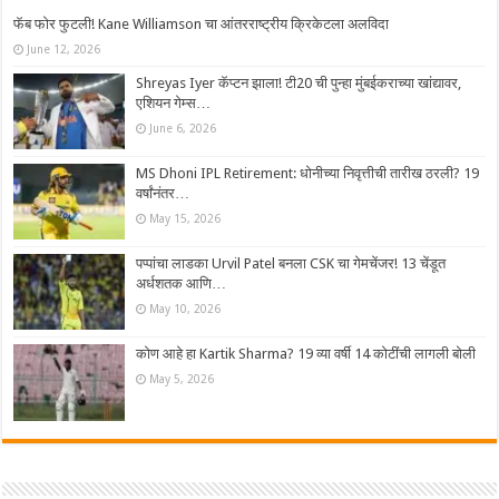
फॅब फोर फुटली! Kane Williamson चा आंतरराष्ट्रीय क्रिकेटला अलविदा
June 12, 2026
Shreyas Iyer कॅप्टन झाला! टी20 ची पुन्हा मुंबईकराच्या खांद्यावर,
एशियन गेम्स…
June 6, 2026
MS Dhoni IPL Retirement: धोनीच्या निवृत्तीची तारीख ठरली? 19
वर्षांनंतर…
May 15, 2026
पप्पांचा लाडका Urvil Patel बनला CSK चा गेमचेंजर! 13 चेंडूत
अर्धशतक आणि…
May 10, 2026
कोण आहे हा Kartik Sharma? 19 व्या वर्षी 14 कोटींची लागली बोली
May 5, 2026