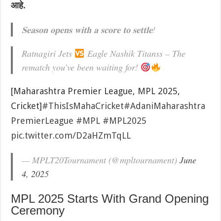
आहे.
𝐒𝐞𝐚𝐬𝐨𝐧 𝐨𝐩𝐞𝐧𝐬 𝐰𝐢𝐭𝐡 𝐚 𝐬𝐜𝐨𝐫𝐞 𝐭𝐨 𝐬𝐞𝐭𝐭𝐥𝐞!
Ratnagiri Jets
Eagle Nashik Titanss – The
rematch you’ve been waiting for!
[Maharashtra Premier League, MPL 2025,
Cricket]
#ThisIsMahaCricket
#AdaniMaharashtra
PremierLeague
#MPL
#MPL2025
pic.twitter.com/D2aHZmTqLL
— MPLT20Tournament (@mpltournament)
June
4, 2025
MPL 2025 Starts With Grand Opening
Ceremony