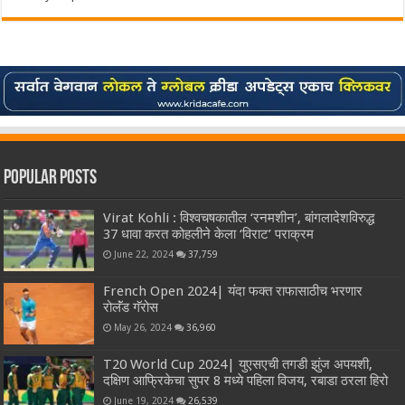
Popular Posts
Virat Kohli : विश्वचषकातील ‘रनमशीन’, बांगलादेशविरुद्ध
37 धावा करत कोहलीने केला ‘विराट’ पराक्रम
June 22, 2024
37,759
French Open 2024| यंदा फक्त राफासाठीच भरणार
रोलॅंड गॅरोस
May 26, 2024
36,960
T20 World Cup 2024| युएसएची तगडी झुंज अपयशी,
दक्षिण आफ्रिकेचा सुपर 8 मध्ये पहिला विजय, रबाडा ठरला हिरो
June 19, 2024
26,539