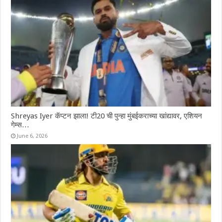
Shreyas Iyer कॅप्टन झाला! टी20 ची पुन्हा मुंबईकराच्या खांद्यावर, एशियन
गेम्स…
June 6, 2026