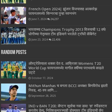
French Open 2024| झुंजार विजयासह अल्कारेझ
फायनलमध्ये! सिन्नरचा पुन्हा स्वप्नभंग
June 7, 2024
24,237
भारताच्या Champions Trophy 2013 विजयाची 12 वर्ष!
धोनीच्या नेतृत्वात टीम इंडियाने भरलेले ट्रॉफी कॅबिनेट
June 23, 2024
22,436
Random Posts
ऑस्ट्रेलियाला धक्का देत द. आफ्रिका Womens T20
World Cup फायनलमध्ये! मागील वर्षीच्या पराभवाचे काढले
उट्टे
October 17, 2024
Mithun Manhas च बनला BCCI अध्यक्ष! बिनविरोध झाली
निवड, 45 वय आणि…
September 28, 2025
IND v BAN T20I: कॅप्टन सूर्याचा नवा डाव! ‘हा’ स्पीडस्टार
करतोय डेब्यू, नितिशकुमारच्याही डोक्यावर टीम इंडियाची कॅप