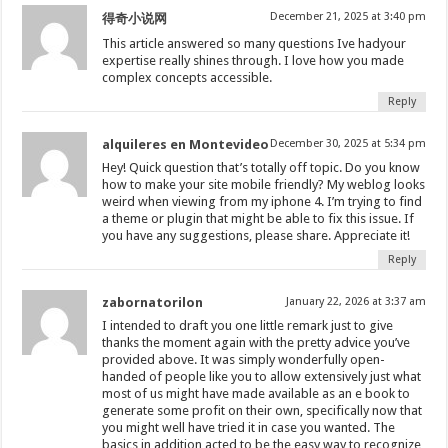
December 21, 2025 at 3:40 pm
得奇小说网
This article answered so many questions Ive hadyour
expertise really shines through. I love how you made
complex concepts accessible.
Reply
alquileres en Montevideo
December 30, 2025 at 5:34 pm
Hey! Quick question that’s totally off topic. Do you know
how to make your site mobile friendly? My weblog looks
weird when viewing from my iphone 4. I’m trying to find
a theme or plugin that might be able to fix this issue. If
you have any suggestions, please share. Appreciate it!
Reply
zabornatorilon
January 22, 2026 at 3:37 am
I intended to draft you one little remark just to give
thanks the moment again with the pretty advice you’ve
provided above. It was simply wonderfully open-
handed of people like you to allow extensively just what
most of us might have made available as an e book to
generate some profit on their own, specifically now that
you might well have tried it in case you wanted. The
basics in addition acted to be the easy way to recognize