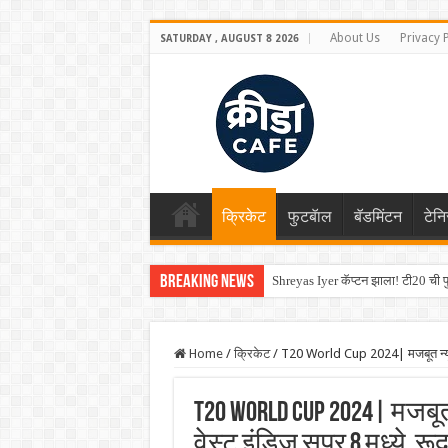
About Us
Privacy 
SATURDAY , AUGUST 8 2026
क्रिकेट
फुटबॅाल
बॅडमिंटन
टेन
Breaking News
Shreyas Iyer कॅप्टन झाला! टी20 ची पुन
Home
/
क्रिकेट
/
T20 World Cup 2024| मजबूत न्यूझील
T20 World Cup 2024| मजबूत
वेस्ट इंडिज सुपर 8 मध्ये, र