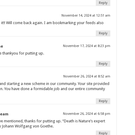
Reply
November 14, 2024 at 12:51 am
 it!! Will come back again. I am bookmarking your feeds also
Reply
ne
November 17, 2024 at 8:23 pm
ne thankyou for putting up.
Reply
November 26, 2024 at 8:52 am
and starting a new scheme in our community. Your site provided
 on. You have done a formidable job and our entire community
Reply
ream
November 26, 2024 at 6:58 pm
ve mentioned, thanks for putting up. “Death is Nature’s expert
 by Johann Wolfgang von Goethe.
Reply