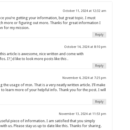
October 11, 2024 at 12:32 am
ce you’re getting your information, but great topic. I must
 more or figuring out more. Thanks for great information I
on for my mission.
Reply
October 14, 2024 at 8:10 pm
t this article is awesome, nice written and come with
os. I?¦d like to look more posts like this .
Reply
November 4, 2024 at 7:25 pm
the usage of msn. That is a very neatly written article. I’ll make
to learn more of your helpful info. Thank you for the post. I will
Reply
November 13, 2024 at 11:53 pm
d useful piece of information. I am satisfied that you simply
with us. Please stay us up to date like this. Thanks for sharing.