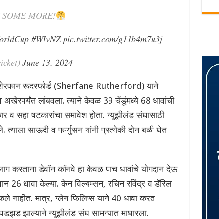
T SOME MORE!
orldCup
#WIvNZ
pic.twitter.com/g11b4m7u3j
icket)
June 13, 2024
 शेरफान रूदरफोर्ड (Sherfane Rutherford) याने
 अखेरपर्यंत लांबवला. त्याने केवळ 39 चेंडूंमध्ये 68 धावांची
कार व सहा षटकारांचा समावेश होता. न्यूझीलंड संघासाठी
े. त्याला साऊदी व फर्ग्युसन यांनी प्रत्येकी दोन बळी घेत
लाग करताना डेवॉन कॉनवे हा केवळ पाच धावांचे योगदान देऊ
ान 26 धावा केल्या. केन विल्यम्सन, रचिन रविंद्र व डॅरिल
ले नाहीत. मात्र, ग्लेन फिलिप्स याने 40 धावा करत
 पडझड झाल्याने न्यूझीलंड संघ सामन्यात माघारला.