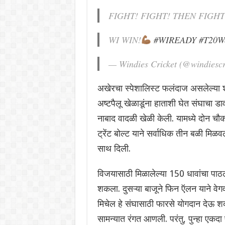
FIGHT! FIGHT! THEN FIGH
WI WIN!
#WIREADY
#T20W
— Windies Cricket (@windiescr
अखेरचा स्पेशालिस्ट फलंदाज असलेल्या
अष्टपैलू खेळाडूंना हाताशी घेत संघाचा डाव
नाबाद वादळी खेळी केली. यामध्ये दोन चौ
ट्रेंट बोल्ट याने सर्वाधिक तीन बळी मिळवल
साथ दिली.
विजयासाठी मिळालेल्या 150 धावांचा पाठ
शकला. दुसऱ्या बाजूने फिन ऍलन याने वेगव
मिचेल हे संघासाठी फारसे योगदान देऊ शक
सामन्यात रंगत आणली. परंतु, पुन्हा एकदा