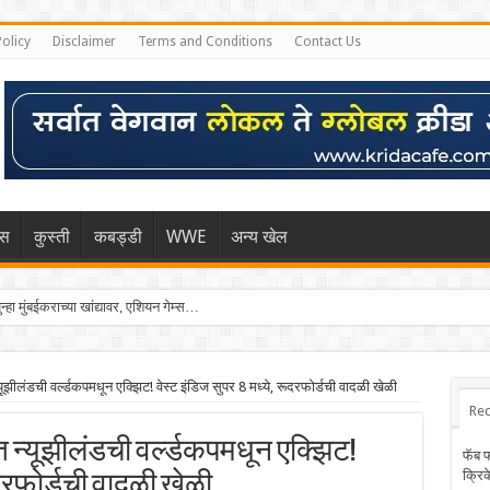
Policy
Disclaimer
Terms and Conditions
Contact Us
िस
कुस्ती
कबड्डी
WWE
अन्य खेल
्हा मुंबईकराच्या खांद्यावर, एशियन गेम्स…
ंडची वर्ल्डकपमधून एक्झिट! वेस्ट इंडिज सुपर 8 मध्ये, रूदरफोर्डची वादळी खेळी
Rec
 न्यूझीलंडची वर्ल्डकपमधून एक्झिट!
फॅब 
क्रि
ूदरफोर्डची वादळी खेळी