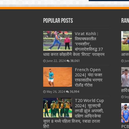
Popular Posts
Ran
Virat Kohli :
विश्वचषकातील
‘रनमशीन’,
बांगलादेशविरुद्ध 37
धावा करत कोहलीने केला ‘विराट’ पराक्रम
आजवर
June 22, 2024
38,061
Ju
French Open
2024| यंदा फक्त
राफासाठीच भरणार
रोलॅंड गॅरोस
हार्
May 26, 2024
36,994
Se
T20 World Cup
2024| युएसएची
तगडी झुंज अपयशी,
दक्षिण आफ्रिकेचा
सुपर 8 मध्ये पहिला विजय, रबाडा ठरला
हिरो
PCB 