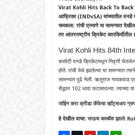
Virat Kohli Hits Back To Back Cent
आफ्रिका (INDvSA) यांच्यातील वनडे माल
चमकला. रांची प्रमाणे या सामन्यात देखील त
तर आंतरराष्ट्रीय क्रिकेट कारकिर्दीतील
Virat Kohli Hits 84th Int
कसोटी वनडे क्रिकेटमधून निवृत्ती घेतलेल्
होते. रांची येथे झालेल्या या सामन्यात त्य
सामन्यात पुढे नेली. ऋतुराज गायकवाड 
चेंडूवर 102 धावा फटकावल्या. त्याच्या य
जॉईन करा क्रीडा कॅफेचा व्हॉट्सअप ग्रु
हे देखील वाचा:
भाऊच कमबॅक झालं! Ru