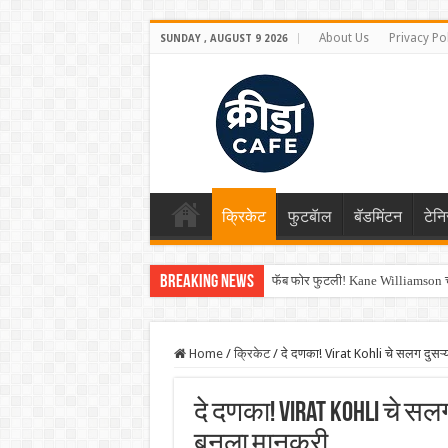
About Us
Privacy Po
SUNDAY , AUGUST 9 2026
क्रिकेट
फुटबॅाल
बॅडमिंटन
टेन
Breaking News
फॅब फोर फुटली! Kane Williamson चा
Home
/
क्रिकेट
/
दे दणका! Virat Kohli चे सलग दुसऱ
दे दणका! Virat Kohli चे स
बनला मानकरी