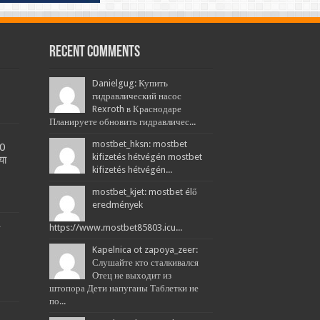
Recent Comments
Danielgug: Купить
гидравлический насос
Rexroth в Краснодаре
Планируете обновить гидравличес...
mostbet_hksn: mostbet
20
kifizetés hétvégén mostbet
या
kifizetés hétvégén...
mostbet_kjet: mostbet élő
eredmények
L
https://www.mostbet85803.icu...
Kapelnica ot zapoya_zeer:
Слушайте кто сталкивался
Отец не выходит из
штопора Дети напуганы Таблетки не
по...