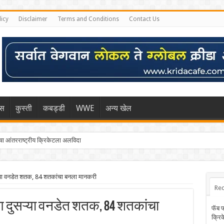
licy
Disclaimer
Terms and Conditions
Contact Us
िस
कुस्ती
कबड्डी
WWE
अन्य खेल
 आंतरराष्ट्रीय क्रिकेटला अलविदा
्या वनडेत शतक, 84 शतकांचा बनला मानकरी
Rec
लग दुसऱ्या वनडेत शतक, 84 शतकांचा
फॅब 
क्रि