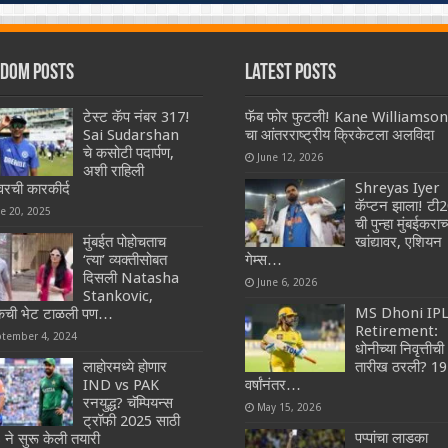
dom Posts
Latest Posts
टेस्ट कॅप नंबर 317!
फॅब फोर फुटली! Kane Williamson
Sai Sudarshan
चा आंतरराष्ट्रीय क्रिकेटला अलविदा
चे कसोटी पदार्पण,
June 12, 2026
अशी राहिली
Shreyas Iyer
ची कारकीर्द
कॅप्टन झाला! टी
ne 20, 2025
ची पुन्हा मुंबईकराच्
मुंबईत पोहोचताच
खांद्यावर, एशियन
‘त्या’ व्यक्तीसोबत
गेम्स…
दिसली Natasha
June 6, 2026
Stankovic,
MS Dhoni IP
दिकची भेट टाळली पण…
Retirement:
ptember 4, 2024
धोनीच्या निवृत्तीची
लाहोरमध्ये होणार
तारीख ठरली? 19
IND vs PAK
वर्षांनंतर…
रनयुद्ध? चॅम्पियन्स
May 15, 2026
ट्रॉफी 2025 साठी
पप्पांचा लाडका
ने सुरू केली तयारी