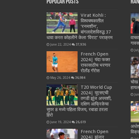
Popular Posts
Ran
Virat Kohli :
विश्वचषकातील
‘रनमशीन’,
बांगलादेशविरुद्ध 37
धावा करत कोहलीने केला ‘विराट’ पराक्रम
वाचव
गाव
June 22, 2024
37,936
Jul
French Open
2024| यंदा फक्त
राफासाठीच भरणार
रोलॅंड गॅरोस
May 26, 2024
36,984
चोख प
T20 World Cup
हायल
2024| युएसएची
Ju
तगडी झुंज अपयशी,
दक्षिण आफ्रिकेचा
सुपर 8 मध्ये पहिला विजय, रबाडा ठरला
हिरो
June 19, 2024
26,619
अर्ध
French Open
विक्
2024| झुंजार
Jul