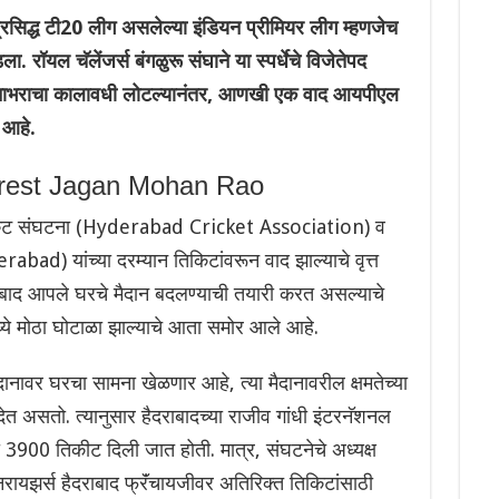
िद्ध टी20 लीग असलेल्या इंडियन प्रीमियर लीग म्हणजेच
रॉयल चॅलेंजर्स बंगळुरू संघाने या स्पर्धेचे विजेतेपद
िनाभराचा कालावधी लोटल्यानंतर, आणखी एक वाद आयपीएल
आहे.
rrest Jagan Mohan Rao
िकेट संघटना (Hyderabad Cricket Association) व
ad) यांच्या दरम्यान तिकिटांवरून वाद झाल्याचे वृत्त
दराबाद आपले घरचे मैदान बदलण्याची तयारी करत असल्याचे
ध्ये मोठा घोटाळा झाल्याचे आता समोर आले आहे.
ानावर घरचा सामना खेळणार आहे, त्या मैदानावरील क्षमतेच्या
ेत असतो. त्यानुसार हैदराबादच्या राजीव गांधी इंटरनॅशनल
ा 3900 तिकीट दिली जात होती. मात्र, संघटनेचे अध्यक्ष
ायझर्स हैदराबाद फ्रॅंचायजीवर अतिरिक्त तिकिटांसाठी