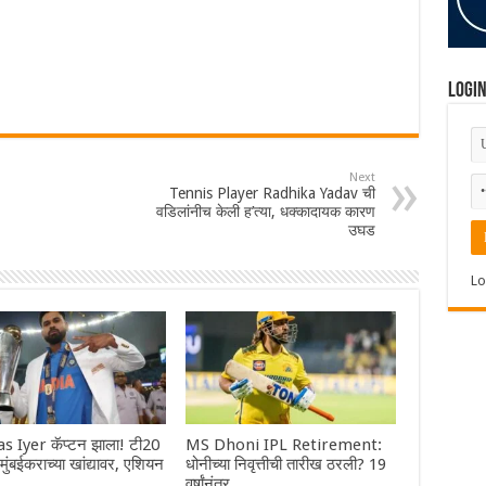
Logi
Next
Tennis Player Radhika Yadav ची
वडिलांनीच केली ह’त्या, धक्कादायक कारण
उघड
Lo
s Iyer कॅप्टन झाला! टी20
MS Dhoni IPL Retirement:
ा मुंबईकराच्या खांद्यावर, एशियन
धोनीच्या निवृत्तीची तारीख ठरली? 19
वर्षांनंतर…