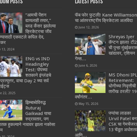
dom Posts
Latest Posts
“आमची पेंशन
फॅब फोर फुटली! Kane Williamson
द्यायलाही तयार,”
चा आंतरराष्ट्रीय क्रिकेटला अलविदा
ब्लड कँसर झालेल्या
June 12, 2026
क्रिकेटरचा जीव
Shreyas Iyer
ण्यासाठी एकवटले कपिल देव,
कॅप्टन झाला! टी
सकर
ची पुन्हा मुंबईकराच्
y 13, 2024
खांद्यावर, एशियन
ENG vs IND
गेम्स…
Headingley
June 6, 2026
Test: पोपच्या
MS Dhoni IP
शतकाने इंग्लंडचे
Retirement:
्रत्युत्तर, वाचा Day 2 च्या सर्व
धोनीच्या निवृत्तीची
ाईट्स
तारीख ठरली? 19
ne 22, 2025
वर्षांनंतर…
झिम्बाब्वेविरुद्ध
May 15, 2026
Ruturaj
पप्पांचा लाडका
Gaikwad याचा
Urvil Patel बन
रुद्रावतार, पण
CSK चा गेमचेंजर
शतक हुकल्याने नावावर झाला नकोसा
13 चेंडूत अर्धश
रम
आणि…
y 10, 2024