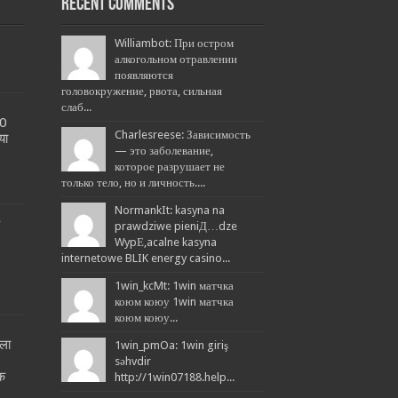
Recent Comments
Williambot: При остром
алкогольном отравлении
появляются
головокружение, рвота, сильная
слаб...
20
Charlesreese: Зависимость
या
— это заболевание,
которое разрушает не
только тело, но и личность....
NormankIt: kasyna na
L
prawdziwe pieniД…dze
WypЕ‚acalne kasyna
internetowe BLIK energy casino...
1win_kcMt: 1win матчка
коюм коюу 1win матчка
коюм коюу...
ला
1win_pmOa: 1win giriş
!
səhvdir
तक
http://1win07188.help...