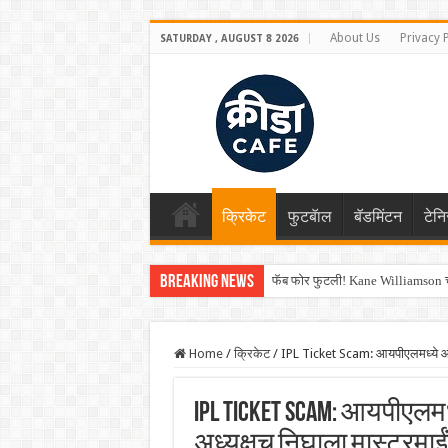
About Us
Privacy 
SATURDAY , AUGUST 8 2026
क्रिकेट
फुटबॅाल
बॅडमिंटन
टेन
Breaking News
फॅब फोर फुटली! Kane Williamson चा
Home
/
क्रिकेट
/
IPL Ticket Scam: आयपीएलमध्ये आणख
IPL Ticket Scam: आयपीएलम
अध्यक्षच निघाला मास्टरमा