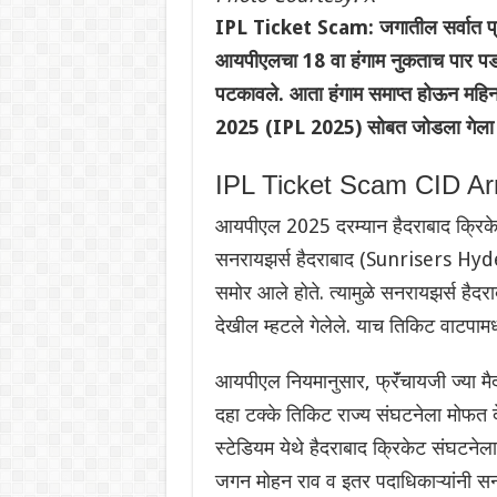
IPL Ticket Scam: जगातील सर्वात प्रस
आयपीएलचा 18 वा हंगाम नुकताच पार पडला. 
पटकावले. आता हंगाम समाप्त होऊन मह
2025 (IPL 2025) सोबत जोडला गेला 
IPL Ticket Scam CID A
आयपीएल 2025 दरम्यान हैदराबाद क्र
सनरायझर्स हैदराबाद (Sunrisers Hyderab
समोर आले होते. त्यामुळे सनरायझर्स है
देखील म्हटले गेलेले. याच तिकिट वाटपाम
आयपीएल नियमानुसार, फ्रॅंचायजी ज्या मैद
दहा टक्के तिकिट राज्य संघटनेला मोफत द
स्टेडियम येथे हैदराबाद क्रिकेट संघटनेल
जगन मोहन राव व इतर पदाधिकाऱ्यांनी सनर