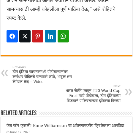
अंतिम सामन्यासाठी आपले सर्वोत्तम वाचवत असेल. अंतिम
सामन्यासाठी आम्ही कोहलीला पूर्ण पाठिंबा देऊ,” असे रोहितने
स्पष्ट केले.
Previous
टीम इंडिया फायनलमध्ये पोहोचल्यानंतर
कर्णधार रोहितचे पाणावले डोळे, भावूक क्षण
कॅमेरात कैद – Video
Next
भारत सेटींग लावून T20 World Cup
Final मध्ये पोहोचला; टीम इंडियाच्या
विजयाने पाकिस्तानला झोंबल्या मिरच्या
Related Articles
फॅब फोर फुटली! Kane Williamson चा आंतरराष्ट्रीय क्रिकेटला अलविदा
June 12, 2026