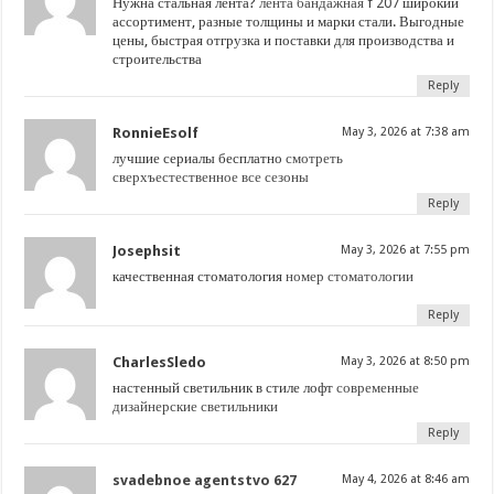
Нужна стальная лента?
лента бандажная f 207
широкий
ассортимент, разные толщины и марки стали. Выгодные
цены, быстрая отгрузка и поставки для производства и
строительства
Reply
RonnieEsolf
May 3, 2026 at 7:38 am
лучшие сериалы бесплатно
смотреть
сверхъестественное все сезоны
Reply
Josephsit
May 3, 2026 at 7:55 pm
качественная стоматология
номер стоматологии
Reply
CharlesSledo
May 3, 2026 at 8:50 pm
настенный светильник в стиле лофт
современные
дизайнерские светильники
Reply
svadebnoe agentstvo 627
May 4, 2026 at 8:46 am