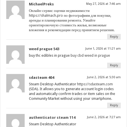
MichaelPreks
May 27, 2026 at 7:46 am
Онлайн-сервис оценки недвижимости
https://shalmach.pro
по фотографиям для покупки,
аренды и планирования ремонта. Узнайте
ориентировочную стоимость жилья, возможные
вложения и рекомендации перед принятием решения.
Reply
weed prague 543
June 1, 2026 at 11:21 am
buy thc edibles in prague
buy cbd weed in prague
Reply
sdasteam 404
June 2, 2026 at 5:30 am
Steam Desktop Authenticator
https://sdasteam.com
(SDA). It allows you to generate account login codes
and automatically confirm trades or item sales on the
Community Market without using your smartphone.
Reply
authenticator steam 114
June 2, 2026 at 7:27 am
Steam Desktop Authenticator