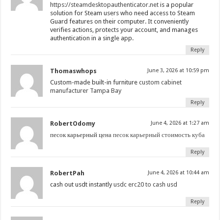
https://steamdesktopauthenticator.net
is a popular
solution for Steam users who need access to Steam
Guard features on their computer. It conveniently
verifies actions, protects your account, and manages
authentication in a single app.
Reply
Thomaswhops
June 3, 2026 at 10:59 pm
Custom-made built-in furniture
custom cabinet
manufacturer Tampa Bay
Reply
RobertOdomy
June 4, 2026 at 1:27 am
песок карьерный цена
песок карьерный стоимость куба
Reply
RobertPah
June 4, 2026 at 10:44 am
cash out usdt instantly
usdc erc20 to cash usd
Reply