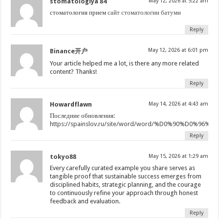
stomatologiya 84
May 12, 2026 at 5:22 am
стоматология прием
сайт стоматологии батуми
Reply
May 12, 2026 at 6:01 pm
Binance开户
Your article helped me a lot, is there any more related
content? Thanks!
Reply
Howardflawn
May 14, 2026 at 4:43 am
Последние обновления:
https://spainslov.ru/site/word/word/%D0%90%D0%96%
Reply
tokyo88
May 15, 2026 at 1:29 am
Every carefully curated example you share serves as
tangible proof that sustainable success emerges from
disciplined habits, strategic planning, and the courage
to continuously refine your approach through honest
feedback and evaluation.
Reply