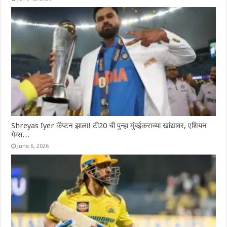
Shreyas Iyer कॅप्टन झाला! टी20 ची पुन्हा मुंबईकराच्या खांद्यावर, एशियन
गेम्स…
June 6, 2026