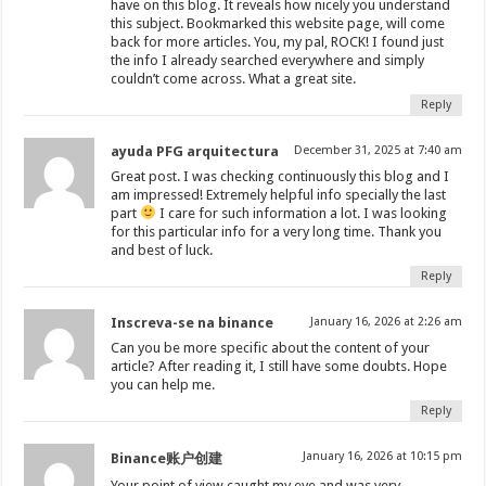
have on this blog. It reveals how nicely you understand
this subject. Bookmarked this website page, will come
back for more articles. You, my pal, ROCK! I found just
the info I already searched everywhere and simply
couldn’t come across. What a great site.
Reply
ayuda PFG arquitectura
December 31, 2025 at 7:40 am
Great post. I was checking continuously this blog and I
am impressed! Extremely helpful info specially the last
part
I care for such information a lot. I was looking
for this particular info for a very long time. Thank you
and best of luck.
Reply
Inscreva-se na binance
January 16, 2026 at 2:26 am
Can you be more specific about the content of your
article? After reading it, I still have some doubts. Hope
you can help me.
Reply
January 16, 2026 at 10:15 pm
Binance账户创建
Your point of view caught my eye and was very