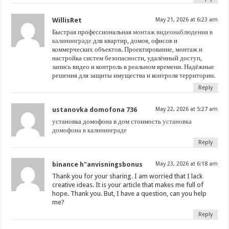
WillisRet
May 21, 2026 at 6:23 am
Быстрая профессиональная
монтаж видеонаблюдения в
калининграде
для квартир, домов, офисов и
коммерческих объектов. Проектирование, монтаж и
настройка систем безопасности, удалённый доступ,
запись видео и контроль в реальном времени. Надёжные
решения для защиты имущества и контроля территории.
Reply
ustanovka domofona 736
May 22, 2026 at 5:27 am
установка домофона в дом стоимость
установка
домофона в калининграде
Reply
binance h"anvisningsbonus
May 23, 2026 at 6:18 am
Thank you for your sharing. I am worried that I lack
creative ideas. It is your article that makes me full of
hope. Thank you. But, I have a question, can you help
me?
Reply