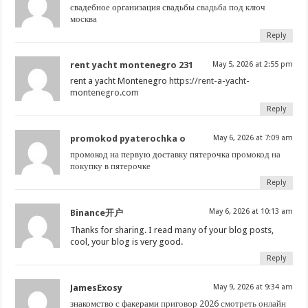
свадебное организация свадьбы
свадьба под ключ
москва
Reply
rent yacht montenegro 231
May 5, 2026 at 2:55 pm
rent a yacht Montenegro
https://rent-a-yacht-
montenegro.com
Reply
promokod pyaterochka o
May 6, 2026 at 7:09 am
промокод на первую доставку пятерочка
промокод на
покупку в пятерочке
Reply
May 6, 2026 at 10:13 am
Binance开户
Thanks for sharing. I read many of your blog posts,
cool, your blog is very good.
Reply
JamesExosy
May 9, 2026 at 9:34 am
знакомство с факерами
приговор 2026 смотреть онлайн