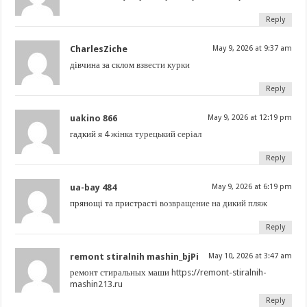
Reply
CharlesZiche
May 9, 2026 at 9:37 am
дівчина за склом
взвести курки
Reply
uakino 866
May 9, 2026 at 12:19 pm
гадкий я 4
жінка турецький серіал
Reply
ua-bay 484
May 9, 2026 at 6:19 pm
прянощі та пристрасті
возвращение на дикий пляж
Reply
remont stiralnih mashin_bjPi
May 10, 2026 at 3:47 am
ремонт стиральных маши
https://remont-stiralnih-
mashin213.ru
Reply