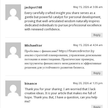
jackpot168
May 15, 2026 at 3:06 am
Every carefully crafted insight you share serves as a
gentle but powerful catalyst for personal development,
proving that well-articulated wisdom naturally inspires
dedicated individuals to pursue professional excellence
with renewed confidence.
Reply
Michaeltor
May 15, 2026 at 4:34 am
Пробелмы с финансами?
https://financedirector.by
анализ стратегий планирования, управления денежными
потоками и инвестициями. Практические примеры,
инструменты финансового менеджмента и эффективные
решения для устойчивого развития бизнеса.
Reply
binance
May 20, 2026 at 1:35 pm
Thank you for your sharing. I am worried that I lack
creative ideas. It is your article that makes me full of
hope. Thank you. But, I have a question, can you help
me?
Reply