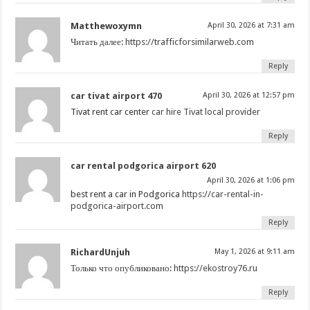
Matthewoxymn
April 30, 2026 at 7:31 am
Читать далее:
https://trafficforsimilarweb.com
Reply
car tivat airport 470
April 30, 2026 at 12:57 pm
Tivat rent car center
car hire Tivat local provider
Reply
car rental podgorica airport 620
April 30, 2026 at 1:06 pm
best rent a car in Podgorica
https://car-rental-in-
podgorica-airport.com
Reply
RichardUnjuh
May 1, 2026 at 9:11 am
Только что опубликовано:
https://ekostroy76.ru
Reply