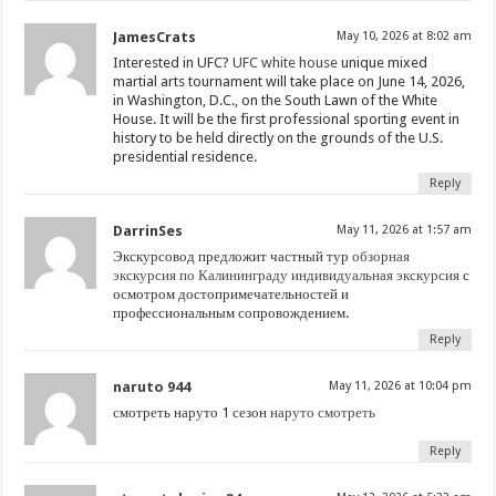
JamesCrats
May 10, 2026 at 8:02 am
Interested in UFC?
UFC white house
unique mixed
martial arts tournament will take place on June 14, 2026,
in Washington, D.C., on the South Lawn of the White
House. It will be the first professional sporting event in
history to be held directly on the grounds of the U.S.
presidential residence.
Reply
DarrinSes
May 11, 2026 at 1:57 am
Экскурсовод предложит частный тур
обзорная
экскурсия по Калининграду индивидуальная экскурсия
с
осмотром достопримечательностей и
профессиональным сопровождением.
Reply
naruto 944
May 11, 2026 at 10:04 pm
смотреть наруто 1 сезон
наруто смотреть
Reply