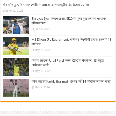
फॅब फोर फुटली! Kane Williamson चा आंतरराष्ट्रीय क्रिकेटला अलविदा
June 12, 2026
Shreyas Iyer कॅप्टन झाला! टी20 ची पुन्हा मुंबईकराच्या खांद्यावर,
एशियन गेम्स…
June 6, 2026
MS Dhoni IPL Retirement: धोनीच्या निवृत्तीची तारीख ठरली? 19
वर्षांनंतर…
May 15, 2026
पप्पांचा लाडका Urvil Patel बनला CSK चा गेमचेंजर! 13 चेंडूत
अर्धशतक आणि…
May 10, 2026
कोण आहे हा Kartik Sharma? 19 व्या वर्षी 14 कोटींची लागली बोली
May 5, 2026