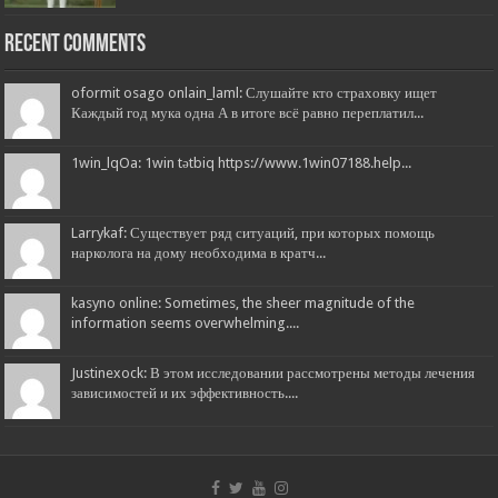
Recent Comments
oformit osago onlain_laml: Слушайте кто страховку ищет
Каждый год мука одна А в итоге всё равно переплатил...
1win_lqOa: 1win tətbiq https://www.1win07188.help...
Larrykaf: Существует ряд ситуаций, при которых помощь
нарколога на дому необходима в кратч...
kasyno online: Sometimes, the sheer magnitude of the
information seems overwhelming....
Justinexock: В этом исследовании рассмотрены методы лечения
зависимостей и их эффективность....