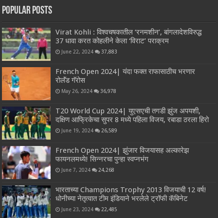
Popular Posts
Virat Kohli : विश्वचषकातील ‘रनमशीन’, बांगलादेशविरुद्ध
37 धावा करत कोहलीने केला ‘विराट’ पराक्रम
June 22, 2024
37,883
French Open 2024| यंदा फक्त राफासाठीच भरणार
रोलॅंड गॅरोस
May 26, 2024
36,978
T20 World Cup 2024| युएसएची तगडी झुंज अपयशी,
दक्षिण आफ्रिकेचा सुपर 8 मध्ये पहिला विजय, रबाडा ठरला हिरो
June 19, 2024
26,589
French Open 2024| झुंजार विजयासह अल्कारेझ
फायनलमध्ये! सिन्नरचा पुन्हा स्वप्नभंग
June 7, 2024
24,268
भारताच्या Champions Trophy 2013 विजयाची 12 वर्ष!
धोनीच्या नेतृत्वात टीम इंडियाने भरलेले ट्रॉफी कॅबिनेट
June 23, 2024
22,485