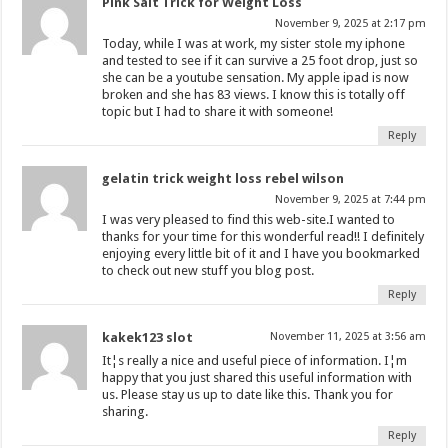
Pink Salt Trick for Weight Loss
November 9, 2025 at 2:17 pm
Today, while I was at work, my sister stole my iphone
and tested to see if it can survive a 25 foot drop, just so
she can be a youtube sensation. My apple ipad is now
broken and she has 83 views. I know this is totally off
topic but I had to share it with someone!
Reply
gelatin trick weight loss rebel wilson
November 9, 2025 at 7:44 pm
I was very pleased to find this web-site.I wanted to
thanks for your time for this wonderful read!! I definitely
enjoying every little bit of it and I have you bookmarked
to check out new stuff you blog post.
Reply
kakek123 slot
November 11, 2025 at 3:56 am
It¦s really a nice and useful piece of information. I¦m
happy that you just shared this useful information with
us. Please stay us up to date like this. Thank you for
sharing.
Reply