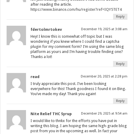
after reading the article.
https://www.binance.com/hu/register?ref=IQY5TET4
Reply
fdertolmrtokev
December 19, 2025 at 3:08 am
Hey! I know this is somewhat off topic but I was
wondering if you knew where I could find a captcha
plugin for my comment form? I’m using the same blog
platform as yours and I’m having trouble finding one?
Thanks a lot!
Reply
read
December 20, 2025 at 2:28 pm
I truly appreciate this post. I’ve been looking
everywhere for this! Thank goodness I found it on Bing.
You’ve made my day! Thank you again!
Reply
Nite Relief THC Syrup
December 29, 2025 at 9:54 am
I would like to thnkx for the efforts you have put in
writing this blog. I am hoping the same high-grade blog
post from you in the upcoming as well. In fact your