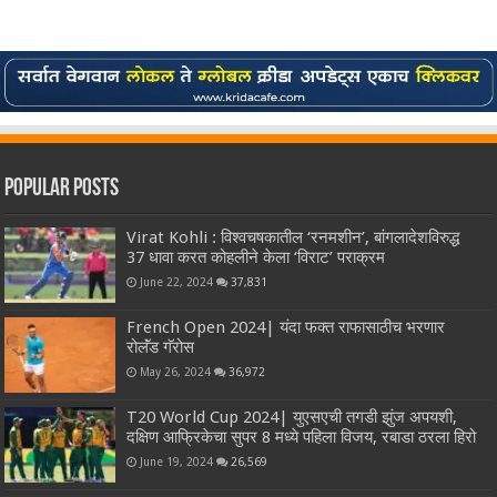
Popular Posts
Virat Kohli : विश्वचषकातील ‘रनमशीन’, बांगलादेशविरुद्ध
37 धावा करत कोहलीने केला ‘विराट’ पराक्रम
June 22, 2024
37,831
French Open 2024| यंदा फक्त राफासाठीच भरणार
रोलॅंड गॅरोस
May 26, 2024
36,972
T20 World Cup 2024| युएसएची तगडी झुंज अपयशी,
दक्षिण आफ्रिकेचा सुपर 8 मध्ये पहिला विजय, रबाडा ठरला हिरो
June 19, 2024
26,569