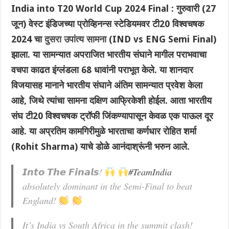
India into T20 World Cup 2024 Final : गुरुवारी (27
जून) वेस्ट इंडिजच्या प्रोव्हिनन्स स्टेडियमवर टी20 विश्वचषक
2024 चा
दुसरा उपांत्य सामना
(IND vs ENG Semi Final)
झाला. या सामन्यात अपराजित भारतीय संघाने मागील पराभवाचा
वचपा काढत इंग्लंडला 68 धावांनी पराभूत केले. या शानदार
विजयासह मानाने भारतीय संघाने अंतिम सामन्यात प्रवेश केला
आहे, जिथे त्यांचा सामना दक्षिण आफ्रिकेशी होईल. आता भारतीय
संघ टी20 विश्वचषक ट्रॉफी जिंकण्यापासून केवळ एक पाऊल दूर
आहे. या अप्रतिम कामगिरीमुळे भारताचा कर्णधार रोहित शर्मा
(Rohit Sharma) याचे डोळे आनंदाश्रूंनी भरुन आले.
𝙄𝙣𝙩𝙤 𝙏𝙝𝙚 𝙁𝙞𝙣𝙖𝙡𝙨!
#TeamIndia
absolutely dominant in the Semi-Final to beat
England!
It’s India vs South Africa in the summit clash!