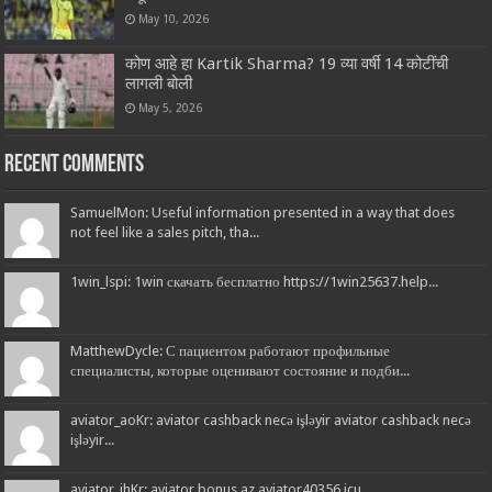
May 10, 2026
कोण आहे हा Kartik Sharma? 19 व्या वर्षी 14 कोटींची
लागली बोली
May 5, 2026
Recent Comments
SamuelMon: Useful information presented in a way that does
not feel like a sales pitch, tha...
1win_lspi: 1win скачать бесплатно https://1win25637.help...
MatthewDycle: С пациентом работают профильные
специалисты, которые оценивают состояние и подби...
aviator_aoKr: aviator cashback necə işləyir aviator cashback necə
işləyir...
aviator_ihKr: aviator bonus az aviator40356.icu...