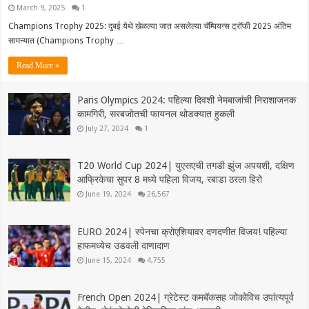
March 9, 2025
1
Champions Trophy 2025: दुबई येथे खेळल्या जात असलेल्या चॅम्पियन्स ट्रॉफी 2025 अंतिम
सामन्यात (Champions Trophy …
Read More »
Paris Olympics 2024: पहिल्या दिवशी नेमबाजांची निराशाजनक
कामगिरी, सरबजोतची फायनल थोडक्यात हुकली
July 27, 2024
1
T20 World Cup 2024| युएसएची तगडी झुंज अपयशी, दक्षिण
आफ्रिकेचा सुपर 8 मध्ये पहिला विजय, रबाडा ठरला हिरो
June 19, 2024
26,567
EURO 2024| स्पेनचा क्रोएशियावर दणदणीत विजय! पहिल्या
हाफमध्येच उडवली दाणादाण
June 15, 2024
4,755
French Open 2024| ग्रेटेस्ट कमबॅकसह जोकोविच उपांत्यपूर्व