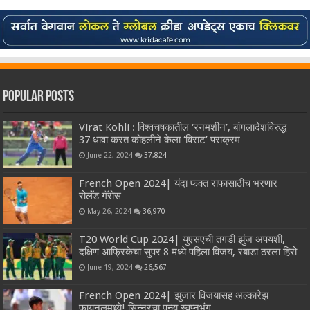
Popular Posts
Virat Kohli : विश्वचषकातील ‘रनमशीन’, बांगलादेशविरुद्ध
37 धावा करत कोहलीने केला ‘विराट’ पराक्रम
June 22, 2024
37,824
French Open 2024| यंदा फक्त राफासाठीच भरणार
रोलॅंड गॅरोस
May 26, 2024
36,970
T20 World Cup 2024| युएसएची तगडी झुंज अपयशी,
दक्षिण आफ्रिकेचा सुपर 8 मध्ये पहिला विजय, रबाडा ठरला हिरो
June 19, 2024
26,567
French Open 2024| झुंजार विजयासह अल्कारेझ
फायनलमध्ये! सिन्नरचा पुन्हा स्वप्नभंग