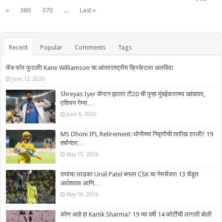
»
360
370
...
Last »
Recent
Popular
Comments
Tags
फॅब फोर फुटली! Kane Williamson चा आंतरराष्ट्रीय क्रिकेटला अलविदा
June 12, 2026
Shreyas Iyer कॅप्टन झाला! टी20 ची पुन्हा मुंबईकराच्या खांद्यावर,
एशियन गेम्स…
June 6, 2026
MS Dhoni IPL Retirement: धोनीच्या निवृत्तीची तारीख ठरली? 19
वर्षांनंतर…
May 15, 2026
पप्पांचा लाडका Urvil Patel बनला CSK चा गेमचेंजर! 13 चेंडूत
अर्धशतक आणि…
May 10, 2026
कोण आहे हा Kartik Sharma? 19 व्या वर्षी 14 कोटींची लागली बोली