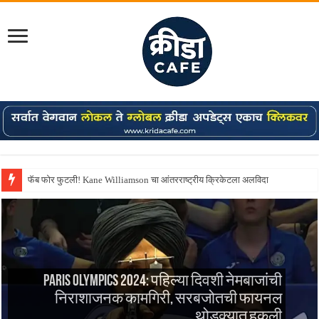
फॅब फोर फुटली! Kane Williamson चा आंतरराष्ट्रीय क्रिकेटला अलविदा
Paris Olympics 2024: पहिल्या दिवशी नेमबाजांची
निराशाजनक कामगिरी, सरबजोतची फायनल
थोडक्यात हुकली