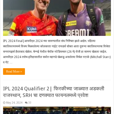
IPL 2024 Final|आयपीएल 2024 च्या सामन्यातील संघ निश्चित झाले आहेत. पहिल्या
क्वालिफायरमध्ये विजय मिळवलेल्या कोलकाता नाईट रायडर्स सोबत आता दुसऱ्या क्वालिफायरचा विजेता
सनरायझर्स हैदराबाद खेळेल. चेन्नई येथील चेपॉक स्टेडियमवर (26 मे) रोजी हा सामना खेळला जाईल.
आयपीएल 2024 तसेच इतिहासातील सर्वात महागडे खेळाडू असलेल्या मिचेल स्टार्क (Mitchell Starc)
व पॅट …
Read More »
IPL 2024 Qualifier 2| फिरकीच्या जाळ्यात अडकली
राजस्थान, SRH चा दणक्यात फायनलमध्ये प्रवेश
May 24, 2024
33