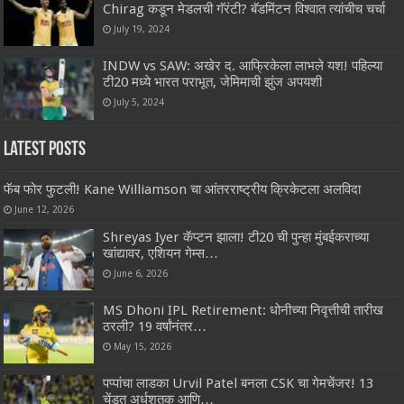
Chirag कडून मेडलची गॅरंटी? बॅडमिंटन विश्वात त्यांचीच चर्चा
July 19, 2024
INDW vs SAW: अखेर द. आफ्रिकेला लाभले यश! पहिल्या
टी20 मध्ये भारत पराभूत, जेमिमाची झुंज अपयशी
July 5, 2024
Latest Posts
फॅब फोर फुटली! Kane Williamson चा आंतरराष्ट्रीय क्रिकेटला अलविदा
June 12, 2026
Shreyas Iyer कॅप्टन झाला! टी20 ची पुन्हा मुंबईकराच्या
खांद्यावर, एशियन गेम्स…
June 6, 2026
MS Dhoni IPL Retirement: धोनीच्या निवृत्तीची तारीख
ठरली? 19 वर्षांनंतर…
May 15, 2026
पप्पांचा लाडका Urvil Patel बनला CSK चा गेमचेंजर! 13
चेंडूत अर्धशतक आणि…