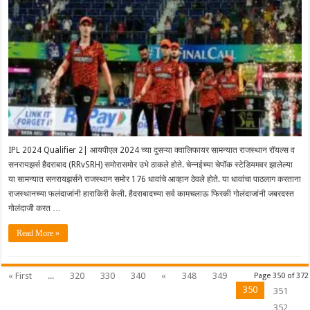
IPL 2024 Qualifier 2| आयपीएल 2024 च्या दुसऱ्या क्वालिफायर सामन्यात राजस्थान रॉयल्स व
सनरायझर्स हैदराबाद (RRvSRH) समोरासमोर उभे ठाकले होते. चेन्नईच्या चेपॉक स्टेडियमवर झालेल्या
या सामन्यात सनरायझर्सने राजस्थान समोर 176 धावांचे आव्हान ठेवले होते. या धावांचा पाठलाग करताना
राजस्थानच्या फलंदाजांनी हाराकिरी केली. हैदराबादच्या सर्व कामचलाऊ फिरकी गोलंदाजांनी जबरदस्त
गोलंदाजी करत …
Read More »
« First
...
320
330
340
«
348
349
Page 350 of 372
350
351
352