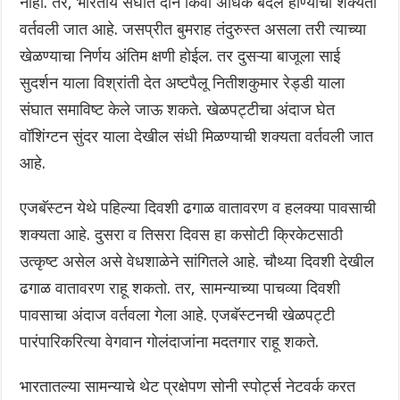
नाही. तर, भारतीय संघात दोन किंवा अधिक बदल होण्याची शक्यता
वर्तवली जात आहे. जसप्रीत बुमराह तंदुरुस्त असला तरी त्याच्या
खेळण्याचा निर्णय अंतिम क्षणी होईल. तर दुसऱ्या बाजूला साई
सुदर्शन याला विश्रांती देत अष्टपैलू नितीशकुमार रेड्डी याला
संघात समाविष्ट केले जाऊ शकते. खेळपट्टीचा अंदाज घेत
वॉशिंग्टन सुंदर याला देखील संधी मिळण्याची शक्यता वर्तवली जात
आहे.
एजबॅस्टन येथे पहिल्या दिवशी ढगाळ वातावरण व हलक्या पावसाची
शक्यता आहे. दुसरा व तिसरा दिवस हा कसोटी क्रिकेटसाठी
उत्कृष्ट असेल असे वेधशाळेने सांगितले आहे. चौथ्या दिवशी देखील
ढगाळ वातावरण राहू शकतो. तर, सामन्याच्या पाचव्या दिवशी
पावसाचा अंदाज वर्तवला गेला आहे. एजबॅस्टनची खेळपट्टी
पारंपारिकरित्या वेगवान गोलंदाजांना मदतगार राहू शकते.
भारतातल्या सामन्याचे थेट प्रक्षेपण सोनी स्पोर्ट्स नेटवर्क करत