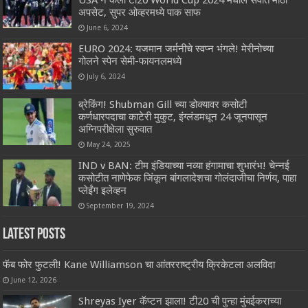
USA ने केला टी20 World Cup 2024 मधील सर्वात मोठा
अपसेट, सुपर ओव्हरमध्ये पाक साफ
June 6, 2024
EURO 2024: यजमान जर्मनीचे स्वप्न भंगले! मेरीनोच्या
गोलने स्पेन सेमी-फायनलमध्ये
July 6, 2024
ब्रेकिंग! Shubman Gill च्या डोक्यावर कसोटी
कर्णधारपदाचा काटेरी मुकुट, इंग्लंडमधून 24 जूनपासून
अग्निपरीक्षेला सुरुवात
May 24, 2025
IND v BAN: टीम इंडियाच्या नव्या हंगामाचा शुभारंभ! चेन्नई
कसोटीत नाणेफेक जिंकून बांगलादेशचा गोलंदाजीचा निर्णय, पाहा
प्लेईंग इलेव्हन
September 19, 2024
Latest Posts
फॅब फोर फुटली! Kane Williamson चा आंतरराष्ट्रीय क्रिकेटला अलविदा
June 12, 2026
Shreyas Iyer कॅप्टन झाला! टी20 ची पुन्हा मुंबईकराच्या