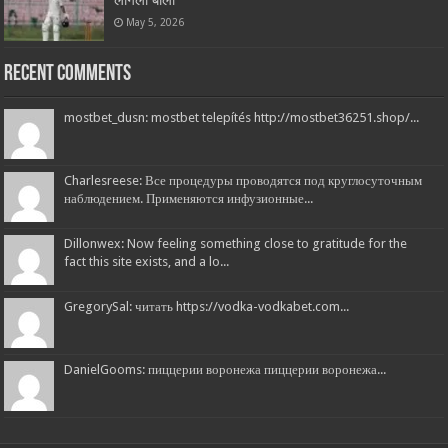
लागली बोली
May 5, 2026
Recent Comments
mostbet_dusn: mostbet telepítés http://mostbet36251.shop/...
Charlesreese: Все процедуры проводятся под круглосуточным
наблюдением. Применяются инфузионные...
Dillonwex: Now feeling something close to gratitude for the
fact this site exists, and a lo...
GregorySal: читать https://vodka-vodkabet.com...
DanielGooms: пиццерии воронежа пиццерии воронежа...