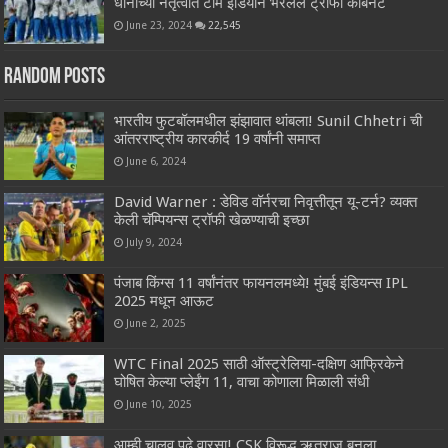
धोनीच्या नेतृत्वात टीम इंडियाने भरलेले ट्रॉफी कॅबिनेट
June 23, 2024
22,545
Random Posts
भारतीय फुटबॉलमधील झंझावात थांबला! Sunil Chhetri ची
आंतरराष्ट्रीय कारकीर्द 19 वर्षांनी समाप्त
June 6, 2024
David Warner : डेविड वॉर्नरचा निवृत्तीतून यू-टर्न? व्यक्त
केली चॅम्पियन्स ट्रॉफी खेळण्याची इच्छा
July 9, 2024
पंजाब किंग्स 11 वर्षांनंतर फायनलमध्ये! मुंबई इंडियन्स IPL
2025 मधून आऊट
June 2, 2025
WTC Final 2025 साठी ऑस्ट्रेलिया-दक्षिण आफ्रिकेने
घोषित केल्या प्लेईंग 11, वाचा कोणाला मिळाली संधी
June 10, 2025
आम्ही चालवू पुढे वारसा! CSK विरूद्ध ऋतुराज बनला