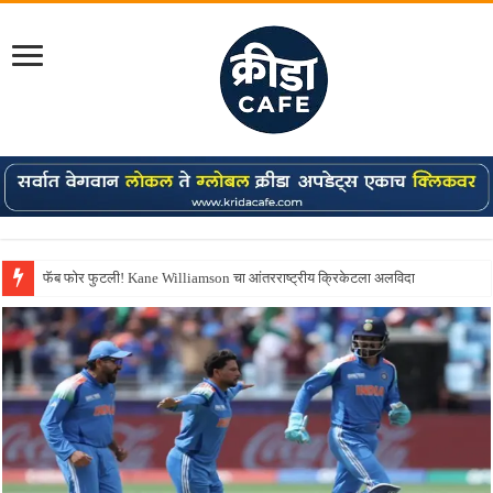
फॅब फोर फुटली! Kane Williamson चा आंतरराष्ट्रीय क्रिकेटला अलविदा