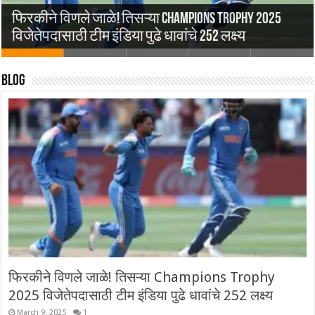
Paris Olympics 2024: पहिल्या दिवशी नेमबाजांची
फिरकीने विणले जाळे! तिसऱ्या Champions Trophy 2025
निराशाजनक कामगिरी, सरबजोतची फायनल थोडक्यात
T20 World Cup 2024| युएसएची तगडी झुंज अपयशी, दक्षिण
EURO 2024| स्पेनचा क्रोएशियावर दणदणीत विजय!
French Open 2024| ग्रेटेस्ट कमबॅकसह जोकोविच
विजेतेपदासाठी टीम इंडिया पुढे धावांचे 252 लक्ष्य
हुकली
आफ्रिकेचा सुपर 8 मध्ये पहिला विजय, रबाडा ठरला हिरो
पहिल्या हाफमध्येच उडवली दाणादाण
उपांत्यपूर्व फेरीत, सेरूंडोलोची ऐतिहासिक झुंज अपयशी
Blog
फिरकीने विणले जाळे! तिसऱ्या Champions Trophy
2025 विजेतेपदासाठी टीम इंडिया पुढे धावांचे 252 लक्ष्य
March 9, 2025
1