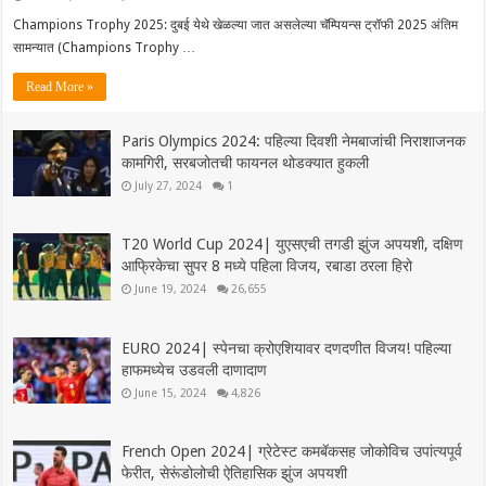
Champions Trophy 2025: दुबई येथे खेळल्या जात असलेल्या चॅम्पियन्स ट्रॉफी 2025 अंतिम
सामन्यात (Champions Trophy …
Read More »
Paris Olympics 2024: पहिल्या दिवशी नेमबाजांची निराशाजनक
कामगिरी, सरबजोतची फायनल थोडक्यात हुकली
July 27, 2024
1
T20 World Cup 2024| युएसएची तगडी झुंज अपयशी, दक्षिण
आफ्रिकेचा सुपर 8 मध्ये पहिला विजय, रबाडा ठरला हिरो
June 19, 2024
26,655
EURO 2024| स्पेनचा क्रोएशियावर दणदणीत विजय! पहिल्या
हाफमध्येच उडवली दाणादाण
June 15, 2024
4,826
French Open 2024| ग्रेटेस्ट कमबॅकसह जोकोविच उपांत्यपूर्व
फेरीत, सेरूंडोलोची ऐतिहासिक झुंज अपयशी