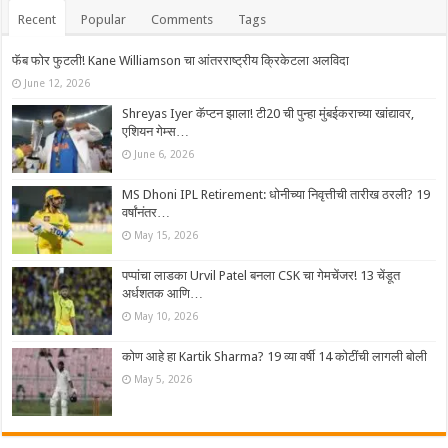
Recent
Popular
Comments
Tags
फॅब फोर फुटली! Kane Williamson चा आंतरराष्ट्रीय क्रिकेटला अलविदा
June 12, 2026
Shreyas Iyer कॅप्टन झाला! टी20 ची पुन्हा मुंबईकराच्या खांद्यावर,
एशियन गेम्स…
June 6, 2026
MS Dhoni IPL Retirement: धोनीच्या निवृत्तीची तारीख ठरली? 19
वर्षांनंतर…
May 15, 2026
पप्पांचा लाडका Urvil Patel बनला CSK चा गेमचेंजर! 13 चेंडूत
अर्धशतक आणि…
May 10, 2026
कोण आहे हा Kartik Sharma? 19 व्या वर्षी 14 कोटींची लागली बोली
May 5, 2026