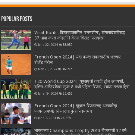
Popular Posts
Virat Kohli : विश्वचषकातील ‘रनमशीन’, बांगलादेशविरुद्ध
37 धावा करत कोहलीने केला ‘विराट’ पराक्रम
June 22, 2024
38,050
French Open 2024| यंदा फक्त राफासाठीच भरणार
रोलॅंड गॅरोस
May 26, 2024
36,992
T20 World Cup 2024| युएसएची तगडी झुंज अपयशी,
दक्षिण आफ्रिकेचा सुपर 8 मध्ये पहिला विजय, रबाडा ठरला हिरो
June 19, 2024
26,655
French Open 2024| झुंजार विजयासह अल्कारेझ
फायनलमध्ये! सिन्नरचा पुन्हा स्वप्नभंग
June 7, 2024
24,278
भारताच्या Champions Trophy 2013 विजयाची 12 वर्ष!