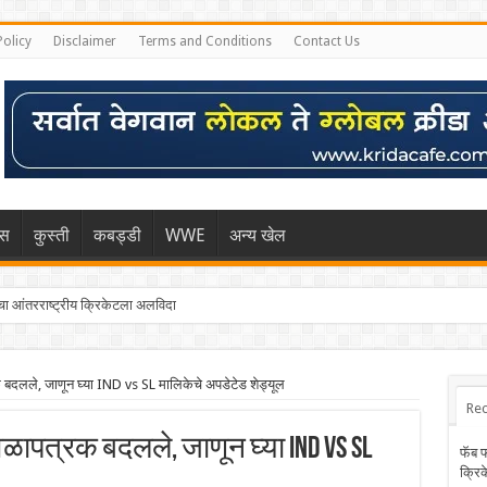
Policy
Disclaimer
Terms and Conditions
Contact Us
िस
कुस्ती
कबड्डी
WWE
अन्य खेल
 आंतरराष्ट्रीय क्रिकेटला अलविदा
क बदलले, जाणून घ्या IND vs SL मालिकेचे अपडेटेड शेड्यूल
Rec
ेळापत्रक बदलले, जाणून घ्या IND vs SL
फॅब 
क्रि