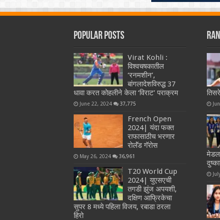
Popular Posts
Ran
Virat Kohli :
विश्वचषकातील
‘रनमशीन’,
बांगलादेशविरुद्ध 37
धावा करत कोहलीने केला ‘विराट’ पराक्रम
तिसर
June 22, 2024
37,775
Ju
French Open
2024| यंदा फक्त
राफासाठीच भरणार
रोलॅंड गॅरोस
मेडलव
May 26, 2024
36,961
दुष्क
T20 World Cup
Jul
2024| युएसएची
तगडी झुंज अपयशी,
दक्षिण आफ्रिकेचा
सुपर 8 मध्ये पहिला विजय, रबाडा ठरला
हिरो