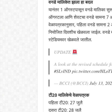
वनडे मालिकेत झाला हा बदल
यानंतर 1 ऑगस्टपासून वनडे मालिका सुर
ऑगस्टला आणि शेवटचा वनडे सामना 7 ऑ
वेळापत्रकानुसार, पहिला वनडे सामना 2
नियोजित दिवशीच खेळवला जाईल. वनडे मा
स्टेडियमवर खेळवले जातील.
UPDATE
A look at the revised schedule f
#SLvIND
pic.twitter.com/HLo
— BCCI (@BCCI)
July 13, 20
टी20 मालिकेचे वेळापत्रक
पहिला टी20: 27 जुलै
दुसरा टी20: 28 जुलै