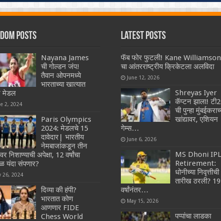
dom Posts
Latest Posts
Nayana James
फॅब फोर फुटली! Kane Williamson
ची गोल्डन जंप!
चा आंतरराष्ट्रीय क्रिकेटला अलविदा
तैवान ओपनमध्ये
June 12, 2026
भारताच्या खात्यात
Shreyas Iyer
े मेडल
कॅप्टन झाला! टी
ne 2, 2024
ची पुन्हा मुंबईकराच्
Paris Olympics
खांद्यावर, एशियन
2024: मेडलचे 15
गेम्स…
दावेदार| भारतीय
June 6, 2026
नेमबाजांकडून तीन
MS Dhoni IP
र निशाण्याची अपेक्षा, 12 वर्षांचा
Retirement:
ाळ यंदा संपणार?
धोनीच्या निवृत्तीची
y 26, 2024
तारीख ठरली? 19
दिव्या की हंपी?
वर्षांनंतर…
भारतात कोण
May 15, 2026
आणणार FIDE
पप्पांचा लाडका
Chess World