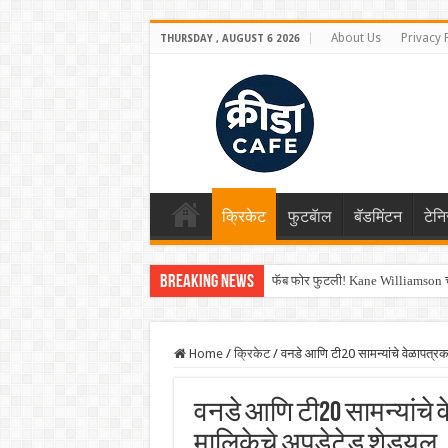
About Us
Privacy 
THURSDAY , AUGUST 6 2026
क्रिकेट
फुटबॅाल
बॅडमिंटन
टेन
Breaking News
फॅब फोर फुटली! Kane Williamson चा
Home
/
क्रिकेट
/
वनडे आणि टी20 सामन्यांचे वेळापत्र
वनडे आणि टी20 सामन्यांचे व
मालिकेचे अपडेटेड शेड्यूल