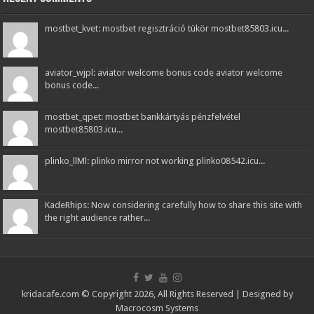
mostbet_kvet: mostbet regisztráció tükör mostbet85803.icu...
aviator_wjpl: aviator welcome bonus code aviator welcome
bonus code...
mostbet_qpet: mostbet bankkártyás pénzfelvétel
mostbet85803.icu...
plinko_llMl: plinko mirror not working plinko08542.icu...
KadeRhips: Now considering carefully how to share this site with
the right audience rather...
kridacafe.com © Copyright 2026, All Rights Reserved | Designed by
Macrocosm Systems