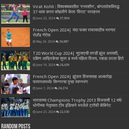
Virat Kohli : विश्वचषकातील ‘रनमशीन’, बांगलादेशविरुद्ध
37 धावा करत कोहलीने केला ‘विराट’ पराक्रम
June 22, 2024
37,994
French Open 2024| यंदा फक्त राफासाठीच भरणार
रोलॅंड गॅरोस
May 26, 2024
36,987
T20 World Cup 2024| युएसएची तगडी झुंज अपयशी,
दक्षिण आफ्रिकेचा सुपर 8 मध्ये पहिला विजय, रबाडा ठरला हिरो
June 19, 2024
26,639
French Open 2024| झुंजार विजयासह अल्कारेझ
फायनलमध्ये! सिन्नरचा पुन्हा स्वप्नभंग
June 7, 2024
24,274
भारताच्या Champions Trophy 2013 विजयाची 12 वर्ष!
धोनीच्या नेतृत्वात टीम इंडियाने भरलेले ट्रॉफी कॅबिनेट
June 23, 2024
22,530
Random Posts