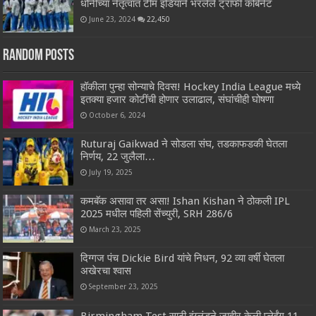
धोनीच्या नेतृत्वात टीम इंडियाने भरलेले ट्रॉफी कॅबिनेट
June 23, 2024
22,450
Random Posts
हॉकीला पुन्हा सोन्याचे दिवस! Hockey India League मध्ये
इतक्या हजार कोटींची होणार उलाढाल, संघांचीही घोषणा
October 6, 2024
Ruturaj Gaikwad ने सोडला संघ, तडकाफडकी घेतला
निर्णय, 22 जुलैला…
July 19, 2025
कमबॅक असावा तर असा! Ishan Kishan ने ठोकली IPL
2025 मधील पहिली सेंच्युरी, SRH 286/6
March 23, 2025
दिग्गज पंच Dickie Bird यांचे निधन, 92 व्या वर्षी घेतला
अखेरचा श्वास
September 23, 2025
Birmingham Test साठी इंग्लंडने जाहीर केली प्लेईंग 11,