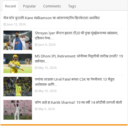
Recent
Popular
Comments
Tags
फॅब फोर फुटली! Kane Williamson चा आंतरराष्ट्रीय क्रिकेटला अलविदा
June 12, 2026
Shreyas Iyer कॅप्टन झाला! टी20 ची पुन्हा मुंबईकराच्या खांद्यावर,
एशियन गेम्स…
June 6, 2026
MS Dhoni IPL Retirement: धोनीच्या निवृत्तीची तारीख ठरली? 19
वर्षांनंतर…
May 15, 2026
पप्पांचा लाडका Urvil Patel बनला CSK चा गेमचेंजर! 13 चेंडूत
अर्धशतक आणि…
May 10, 2026
कोण आहे हा Kartik Sharma? 19 व्या वर्षी 14 कोटींची लागली बोली
May 5, 2026