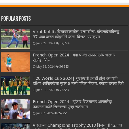
Popular Posts
Virat Kohli : विश्वचषकातील ‘रनमशीन’, बांगलादेशविरुद्ध
37 धावा करत कोहलीने केला ‘विराट’ पराक्रम
June 22, 2024
37,794
French Open 2024| यंदा फक्त राफासाठीच भरणार
रोलॅंड गॅरोस
May 26, 2024
36,963
T20 World Cup 2024| युएसएची तगडी झुंज अपयशी,
दक्षिण आफ्रिकेचा सुपर 8 मध्ये पहिला विजय, रबाडा ठरला हिरो
June 19, 2024
26,557
French Open 2024| झुंजार विजयासह अल्कारेझ
फायनलमध्ये! सिन्नरचा पुन्हा स्वप्नभंग
June 7, 2024
24,251
भारताच्या Champions Trophy 2013 विजयाची 12 वर्ष!