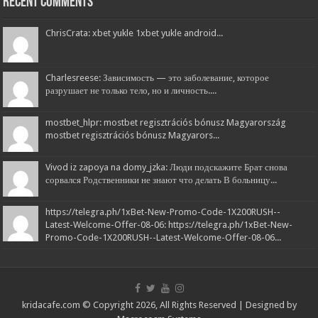
Recent Comments
ChrisCrata: xbet yukle 1xbet yukle android...
Charlesreese: Зависимость — это заболевание, которое
разрушает не только тело, но и личность....
mostbet_hlpr: mostbet regisztrációs bónusz Magyarország
mostbet regisztrációs bónusz Magyarors...
Vivod iz zapoya na domy_jzka: Люди подскажите Брат снова
сорвался Родственники не знают что делать В больницу...
https://telegra.ph/1xBet-New-Promo-Code-1X200RUSH--
Latest-Welcome-Offer-08-06: https://telegra.ph/1xBet-New-
Promo-Code-1X200RUSH--Latest-Welcome-Offer-08-06...
kridacafe.com © Copyright 2026, All Rights Reserved | Designed by