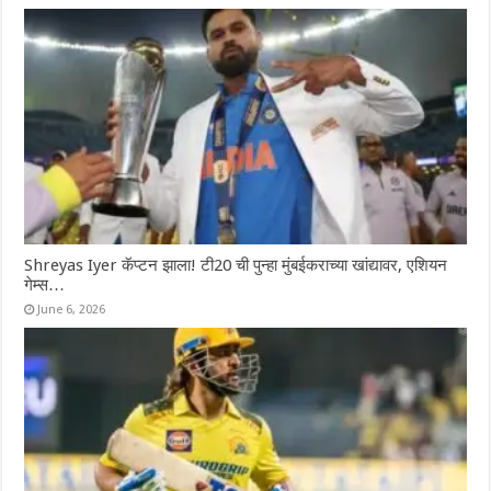
Shreyas Iyer कॅप्टन झाला! टी20 ची पुन्हा मुंबईकराच्या खांद्यावर, एशियन
गेम्स…
June 6, 2026