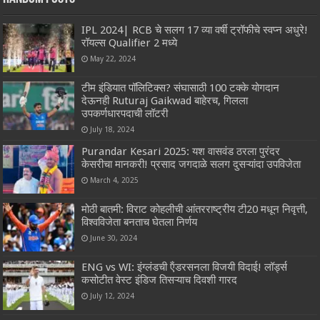
IPL 2024| RCB चे सलग 17 व्या वर्षी ट्रॉफीचे स्वप्न अधुरे!
रॉयल्स Qualifier 2 मध्ये
May 22, 2024
टीम इंडियात पॉलिटिक्स? संघासाठी 100 टक्के योगदान
देऊनही Ruturaj Gaikwad बाहेरच, गिलला
उपकर्णधारपदाची लॉटरी
July 18, 2024
Purandar Kesari 2025: यश वासवंड ठरला पुरंदर
केसरीचा मानकरी! प्रसाद जगदाळे सलग दुसऱ्यांदा उपविजेता
March 4, 2025
मोठी बातमी: विराट कोहलीची आंतरराष्ट्रीय टी20 मधून निवृत्ती,
विश्वविजेता बनताच घेतला निर्णय
June 30, 2024
ENG vs WI: इंग्लंडची ऍंडरसनला विजयी विदाई! लॉर्ड्स
कसोटीत वेस्ट इंडिज तिसऱ्याच दिवशी गारद
July 12, 2024