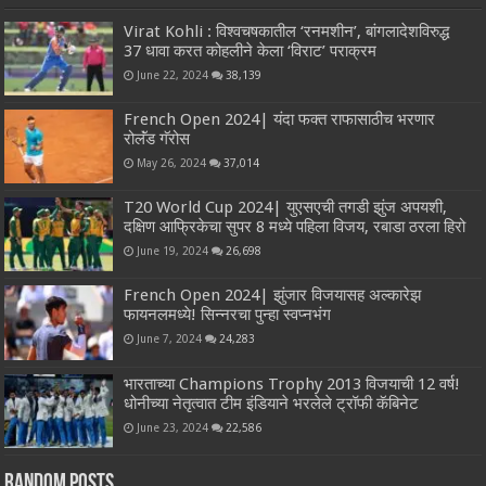
Virat Kohli : विश्वचषकातील ‘रनमशीन’, बांगलादेशविरुद्ध
37 धावा करत कोहलीने केला ‘विराट’ पराक्रम
June 22, 2024
38,139
French Open 2024| यंदा फक्त राफासाठीच भरणार
रोलॅंड गॅरोस
May 26, 2024
37,014
T20 World Cup 2024| युएसएची तगडी झुंज अपयशी,
दक्षिण आफ्रिकेचा सुपर 8 मध्ये पहिला विजय, रबाडा ठरला हिरो
June 19, 2024
26,698
French Open 2024| झुंजार विजयासह अल्कारेझ
फायनलमध्ये! सिन्नरचा पुन्हा स्वप्नभंग
June 7, 2024
24,283
भारताच्या Champions Trophy 2013 विजयाची 12 वर्ष!
धोनीच्या नेतृत्वात टीम इंडियाने भरलेले ट्रॉफी कॅबिनेट
June 23, 2024
22,586
Random Posts