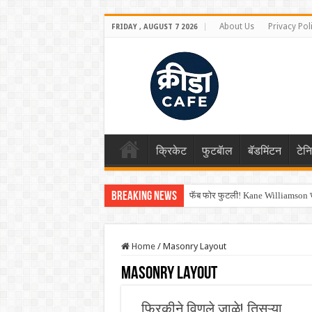
About Us
Privacy Pol
FRIDAY , AUGUST 7 2026
क्रिकेट
फुटबॅाल
बॅडमिंटन
टेन
Breaking News
फॅब फोर फुटली! Kane Williamson चा
Home
/
Masonry Layout
Masonry Layout
फिरकीने विणले जाळे! तिसऱ्या