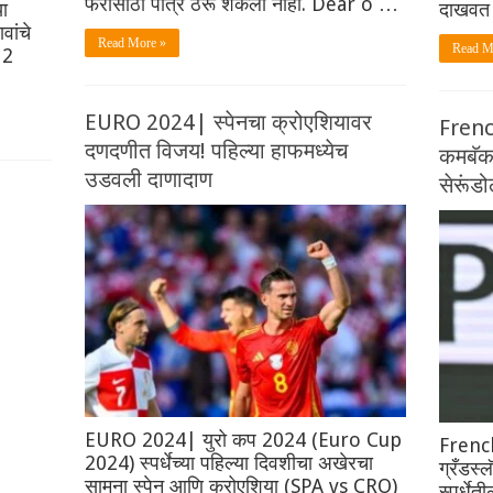
फेरीसाठी पात्र ठरू शकला नाही. Dear o …
ा
दाखवत 
वांचे
Read More »
Read M
 2
EURO 2024| स्पेनचा क्रोएशियावर
Frenc
दणदणीत विजय! पहिल्या हाफमध्येच
कमबॅकस
उडवली दाणादाण
सेरूंड
EURO 2024| युरो कप 2024 (Euro Cup
French
2024) स्पर्धेच्या पहिल्या दिवशीचा अखेरचा
ग्रँडस्
सामना स्पेन आणि क्रोएशिया (SPA vs CRO)
स्पर्धेत