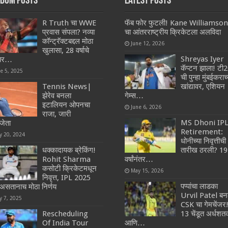
dom Posts
Latest Posts
R Truth चा WWE
फॅब फोर फुटली! Kane Williamson
प्रवास संपला? नव्या
चा आंतरराष्ट्रीय क्रिकेटला अलविदा
कॉन्ट्रॅक्टबद्दल मोठा
June 12, 2026
खुलासा, 28 वर्षाचे
Shreyas Iyer
यर…
कॅप्टन झाला! टी
ne 5, 2025
ची पुन्हा मुंबईकराच्
Tennis News|
खांद्यावर, एशियन
झेरेव बनला
गेम्स…
इटालियन ओपनचा
June 6, 2026
राजा, जारी
MS Dhoni IP
जेता
Retirement:
y 20, 2024
धोनीच्या निवृत्तीची
धक्कादायक ब्रेकिंग!
तारीख ठरली? 19
Rohit Sharma
वर्षांनंतर…
कसोटी क्रिकेटमधून
May 15, 2026
निवृत्त, IPL 2025
पप्पांचा लाडका
 असतानाच मोठा निर्णय
Urvil Patel बन
y 7, 2025
CSK चा गेमचेंजर
Rescheduling
13 चेंडूत अर्धश
Of India Tour
आणि…