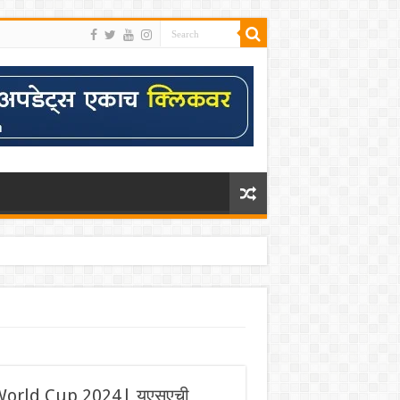
orld Cup 2024| युएसएची