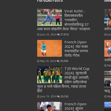
Popular Posts
Ran
Virat Kohli :
विश्वचषकातील
‘रनमशीन’,
बांगलादेशविरुद्ध 37
धावा करत कोहलीने केला ‘विराट’ पराक्रम
करि
June 22, 2024
37,816
Ju
French Open
2024| यंदा फक्त
राफासाठीच भरणार
रोलॅंड गॅरोस
उपवि
May 26, 2024
36,969
Ma
T20 World Cup
2024| युएसएची
तगडी झुंज अपयशी,
दक्षिण आफ्रिकेचा
सुपर 8 मध्ये पहिला विजय, रबाडा ठरला
हिरो
चालू
June 19, 2024
26,565
Ma
French Open
2024| झुंजार