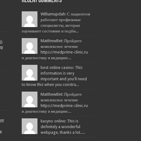
Recent Comments
Williamupdah: С пациентом
работают профильные
специалисты, которые
оценивают состояние и подби...
MatthewBet: Пройдите
20
комплексное лечение
या
https://medprime-clinic.ru
и диагностику в медицинс...
best online casino: This
information is very
L
important and you'll need
to know this when you constru...
MatthewBet: Пройдите
комплексное лечение
https://medprime-clinic.ru
и диагностику в медицинс...
ला
kasyno online: This is
!
definitely a wonderful
तक
webpage, thanks a lot.....