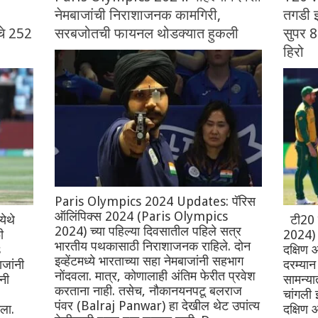
नेमबाजांची निराशाजनक कामगिरी,
तगडी झ
ंचे 252
सरबजोतची फायनल थोडक्यात हुकली
सुपर 8
हिरो
Paris Olympics 2024 Updates: पॅरिस
ऑलिंपिक्स 2024 (Paris Olympics
ेथे
टी20 
2024) च्या पहिल्या दिवसातील पहिले सत्र
ी
2024) म
भारतीय पथकासाठी निराशाजनक राहिले. दोन
s
दक्षिण 
इव्हेंटमध्ये भारताच्या सहा नेमबाजांनी सहभाग
जांनी
दरम्यान 
नोंदवला. मात्र, कोणालाही अंतिम फेरीत प्रवेश
नी
सामन्या
करताना नाही. तसेच, नौकानयनपटू बलराज
चांगली 
पंवर (Balraj Panwar) हा देखील थेट उपांत्य
ला.
दक्षिण 