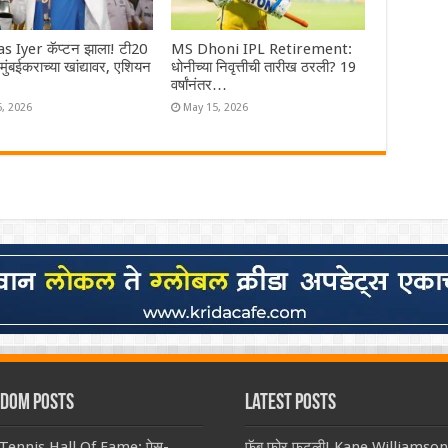
s Iyer कॅप्टन झाला! टी20
MS Dhoni IPL Retirement:
ा मुंबईकराच्या खांद्यावर, एशियन
धोनीच्या निवृत्तीची तारीख ठरली? 19
वर्षांनंतर…
6, 2026
May 15, 2026
dom Posts
Latest Posts
Tennis Hall Of Fame: पेस-
फॅब फोर फुटली! Kane Williamson