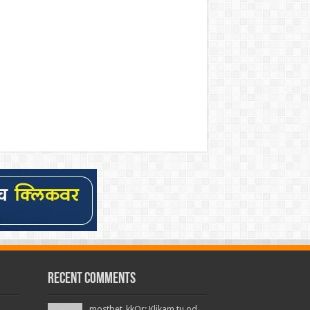
Recent Comments
mostbet_kkOr: Klikam tu od