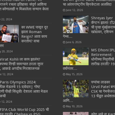
राजने रचला इतिहास! संपूर्ण आशिया
चा आंतरराष्ट्रीय क्रिकेटला अलविदा
त कोणालाही न‌ मिळालेला सन्मान केला
June 12, 2026
Shreyas Iyer
y 22, 2024
कॅप्टन झाला! टी
का WWE पासून दूर
ची पुन्हा मुंबईकराच्
झाला Roman
खांद्यावर, एशियन
Reign? आता काय
गेम्स…
करतोय? वाचा
June 6, 2026
्तर
MS Dhoni IP
y 20, 2024
Retirement:
Virat Kohli ला काय झालंय?
धोनीच्या निवृत्तीची
डकपच्या तिन्ही सामन्यात ठरला सुपर
तारीख ठरली? 19
ॉप, आकडे अगदीच निराशाजनक
वर्षांनंतर…
ne 12, 2024
May 15, 2026
Paris Olympics 2024:‌
पप्पांचा लाडका
पिक मेडलचे 15 दावेदार| गोष्ट
Urvil Patel बन
ाणी पीव्ही सिंधूची! देशाला आशा मेडल
CSK चा गेमचेंजर
रिकची
13 चेंडूत अर्धश
आणि…
y 12, 2024
May 10, 2026
FIFA Club World Cup 2025 ची
नल ठरली! Chelsea vs PSG
कोण आहे हा Kar