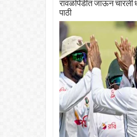
रावळपिंडीत जाऊन चारली धू
पाठी