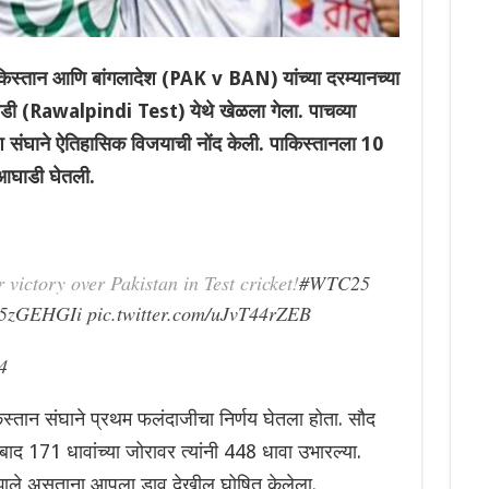
ान आणि बांगलादेश (PAK v BAN) यांच्या दरम्यानच्या
डी (Rawalpindi Test) येथे खेळला गेला. पाचव्या
ादेश संघाने ऐतिहासिक विजयाची नोंद केली. पाकिस्तानला 10
 आघाडी घेतली.
r victory over Pakistan in Test cricket!
#WTC25
gx5zGEHGIi
pic.twitter.com/uJvT44rZEB
4
किस्तान संघाने प्रथम फलंदाजीचा निर्णय घेतला होता. सौद
ाद 171 धावांच्या जोरावर त्यांनी 448 धावा उभारल्या.
द झाले असताना आपला डाव देखील घोषित केलेला.