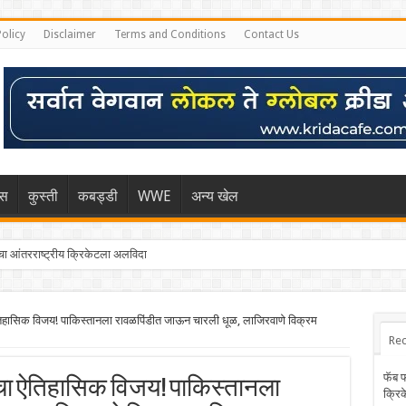
Policy
Disclaimer
Terms and Conditions
Contact Us
िस
कुस्ती
कबड्डी
WWE
अन्य खेल
 आंतरराष्ट्रीय क्रिकेटला अलविदा
हासिक विजय! पाकिस्तानला रावळपिंडीत जाऊन चारली धूळ, लाजिरवाणे विक्रम
Rec
फॅब 
ेशचा ऐतिहासिक विजय! पाकिस्तानला
क्रि