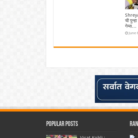
Shreya
ची पुन्ह
गेम्स…
June 
Popular Posts
Ran
Virat Kohli :