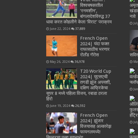
विश्वचषकातील
अमृत
‘रनमशीन’,
खंडा
बांगलादेशविरुद्ध 37
नावे
धावा करत कोहलीने केला ‘विराट’ पराक्रम
Jul
June 22, 2024
37,889
French Open
2024| यंदा फक्त
राफासाठीच भरणार
रोलॅंड गॅरोस
सविस
May 26, 2024
36,978
Ma
T20 World Cup
2024| युएसएची
वर्ल्
तगडी झुंज अपयशी,
फ्ल
दक्षिण आफ्रिकेचा
Ju
सुपर 8 मध्ये पहिला विजय, रबाडा ठरला
हिरो
ऑलिं
June 19, 2024
26,592
फुलर
French Open
हॅट्
2024| झुंजार
Jul
विजयासह अल्कारेझ
फायनलमध्ये!
फाय
सिन्नरचा पुन्हा स्वप्नभंग