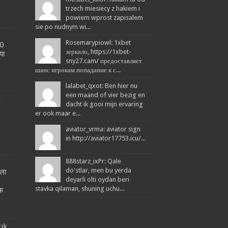
trzech miesiecy z hakiem i
powiem wprost zapisalem
sie po nudnym wi...
Rosemarypiowl: 1xbet
20
зеркало, https://1xbet-
या
sny27.cam/ предоставляет
шанс игрокам попадание к с...
lalabet_qxot: Ben hier nu
een maand of vier bezig en
L
dacht ik gooi mijn ervaring
er ook maar e...
aviator_vrma: aviator sign
in http://aviator17753.icu/...
888starz_ixPr: Qale
do'stlar, men bu yerda
ला
deyarli olti oydan beri
!
stavka qilaman, shuning uchu...
तक
tik