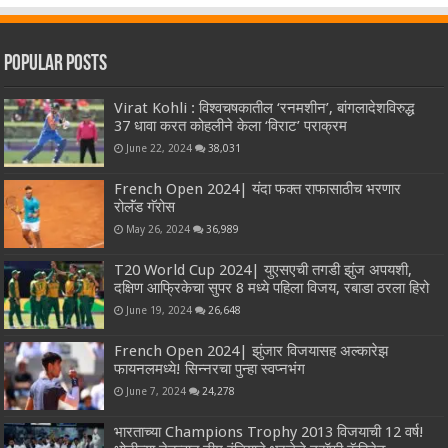
Popular Posts
Virat Kohli : विश्वचषकातील ‘रनमशीन’, बांगलादेशविरुद्ध
37 धावा करत कोहलीने केला ‘विराट’ पराक्रम
June 22, 2024
38,031
French Open 2024| यंदा फक्त राफासाठीच भरणार
रोलॅंड गॅरोस
May 26, 2024
36,989
T20 World Cup 2024| युएसएची तगडी झुंज अपयशी,
दक्षिण आफ्रिकेचा सुपर 8 मध्ये पहिला विजय, रबाडा ठरला हिरो
June 19, 2024
26,648
French Open 2024| झुंजार विजयासह अल्कारेझ
फायनलमध्ये! सिन्नरचा पुन्हा स्वप्नभंग
June 7, 2024
24,278
भारताच्या Champions Trophy 2013 विजयाची 12 वर्ष!