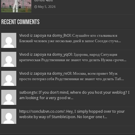
May 5, 2026
Recent Comments
Vivod iz zapoya na domy_lhOl: Слушайте кто сталкивался
Близкий человек уже несколько дней в запое Соседи стуча...
Vivod iz zapoya na domy_yqOl: Здорова, народ Ситуация
критическая Родственники не знают что делать Нужна срочн...
Vivod iz zapoya na domy_reOl: Москва, всем привет Муж
просто потерял себя Родственники не знают что делать Таб...
sutbongtv: If you don't mind, where do you host your weblog? I
am looking for a very good w...
https://sonclubvn.co.com/: Hey, I simply hopped over to your
website by way of StumbleUpon. No longer one t...