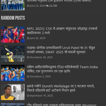
धोनीच्या नेतृत्वात टीम इंडियाने भरलेले ट्रॉफी कॅबिनेट
June 23, 2024
22,538
Random Posts
MPL 2023| CSK चे आव्हान संपुष्टात! कोल्हापूर टस्कर्स
क्वालिफायर 2 मध्ये
June 20, 2024
राडाच! धोनीचा उत्तराधिकारी Urvil Patel चा 31 चेंडूत
शतकी धमाका, SMAT 2025 ची वादळी सुरुवात
November 26, 2025
दक्षिण आफ्रिकेविरुद्धच्या टी20 मालिकेसाठी Team India
घोषित, एक पुनरागमन तर एक ड्रॉप
December 3, 2025
इकडे नबीने Dunith Wellalage ला 5 षटकार मारले,
तिकडे वडिलांचे हार्ट अटॅकने निधन झाले
September 19, 2025
टीम इंडियाने पुन्हा उडवला पाकिस्तानचा धुव्वा! Womens