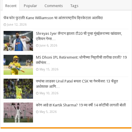
Recent
Popular
Comments
Tags
फॅब फोर फुटली! Kane Williamson चा आंतरराष्ट्रीय क्रिकेटला अलविदा
June 12, 2026
Shreyas Iyer कॅप्टन झाला! टी20 ची पुन्हा मुंबईकराच्या खांद्यावर,
एशियन गेम्स…
June 6, 2026
MS Dhoni IPL Retirement: धोनीच्या निवृत्तीची तारीख ठरली? 19
वर्षांनंतर…
May 15, 2026
पप्पांचा लाडका Urvil Patel बनला CSK चा गेमचेंजर! 13 चेंडूत
अर्धशतक आणि…
May 10, 2026
कोण आहे हा Kartik Sharma? 19 व्या वर्षी 14 कोटींची लागली बोली
May 5, 2026