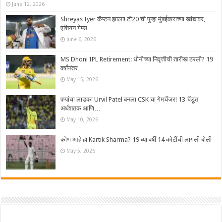
June 12, 2026
Shreyas Iyer कॅप्टन झाला! टी20 ची पुन्हा मुंबईकराच्या खांद्यावर,
एशियन गेम्स…
June 6, 2026
MS Dhoni IPL Retirement: धोनीच्या निवृत्तीची तारीख ठरली? 19
वर्षांनंतर…
May 15, 2026
पप्पांचा लाडका Urvil Patel बनला CSK चा गेमचेंजर! 13 चेंडूत
अर्धशतक आणि…
May 10, 2026
कोण आहे हा Kartik Sharma? 19 व्या वर्षी 14 कोटींची लागली बोली
May 5, 2026