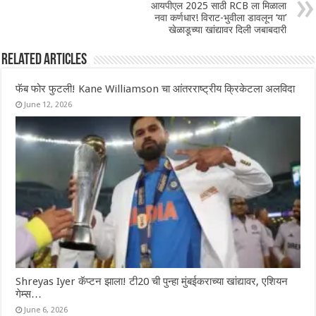
आयपीएल 2025 साठी RCB ला मिळाला
नवा कर्णधार! विराट-भुवीला डावलून ‘या’
खेळाडूच्या खांद्यावर दिली जबाबदारी
Related Articles
फॅब फोर फुटली! Kane Williamson चा आंतरराष्ट्रीय क्रिकेटला अलविदा
June 12, 2026
Shreyas Iyer कॅप्टन झाला! टी20 ची पुन्हा मुंबईकराच्या खांद्यावर, एशियन
गेम्स…
June 6, 2026