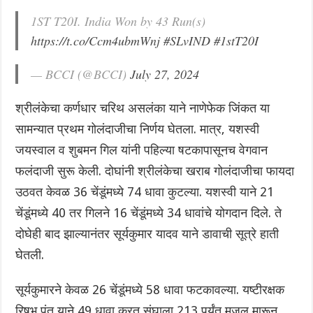
1ST T20I. India Won by 43 Run(s)
https://t.co/Ccm4ubmWnj
#SLvIND
#1stT20I
— BCCI (@BCCI)
July 27, 2024
श्रीलंकेचा कर्णधार चरिथ असलंका याने नाणेफेक जिंकत या
सामन्यात प्रथम गोलंदाजीचा निर्णय घेतला. मात्र, यशस्वी
जयस्वाल व शुबमन गिल यांनी पहिल्या षटकापासूनच वेगवान
फलंदाजी सुरू केली. दोघांनी श्रीलंकेचा खराब गोलंदाजीचा फायदा
उठवत केवळ 36 चेंडूंमध्ये 74 धावा कुटल्या. यशस्वी याने 21
चेंडूंमध्ये 40 तर गिलने 16 चेंडूंमध्ये 34 धावांचे योगदान दिले. ते
दोघेही बाद झाल्यानंतर सूर्यकुमार यादव याने डावाची सूत्रे हाती
घेतली.
सूर्यकुमारने केवळ 26 चेंडूंमध्ये 58 धावा फटकावल्या. यष्टीरक्षक
रिषभ पंत याने 49 धावा करत संघाला 213 पर्यंत मजल मारून