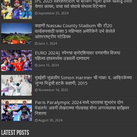
IPL 2025 Retention ची ब्रेकिंग न्यूज! इतके खेळाडू ठेवता
येणार कायम, वाचा सर्व संघाचे संभाव्य रिटेन्शन
September 25, 2024
कहाणी Nassau County Stadium ची! टी20
वर्ल्डकपसाठी फक्त 5 महिन्यात अमेरिकेने उभे केलेले
आंतरराष्ट्रीय स्टेडियम
June 1, 2024
EURO 2024| स्पेनचा क्रोएशियावर दणदणीत विजय!
पहिल्या हाफमध्येच उडवली दाणादाण
June 15, 2024
मुंबईशी जुळलीय Simon Harmer ची नाळ! द. आफ्रिकेच्या
जुन्या भिडूची हटके कहाणी, 2015
November 16, 2025
Paris Paralympic 2024 मध्ये भारताचा शुभारंभ दोन
मेडलने! अवनी लेखराच्या गोल्डसह मोना अगरवालचा ब्रॉंझवर
निशाणा
August 30, 2024
Latest Posts