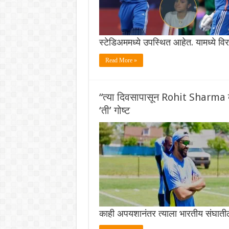
स्टेडिअममध्ये उपस्थित आहेत. यामध्ये वि
Read More »
“त्या दिवसापासून Rohit Sharma बद
‘ती’ गोष्ट
काही अपयशानंतर त्याला भारतीय संघात