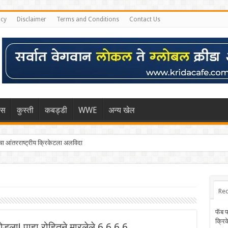
icy
Disclaimer
Terms and Conditions
Contact Us
िस
कुस्ती
कबड्डी
WWE
अन्य खेल
 आंतरराष्ट्रीय क्रिकेटला अलविदा
्हा मुंबईकराच्या खांद्यावर, एशियन गेम्स…
Rec
फॅब 
क्रि
डला! पाहा रोहितने मारलेले 6,6,6,6