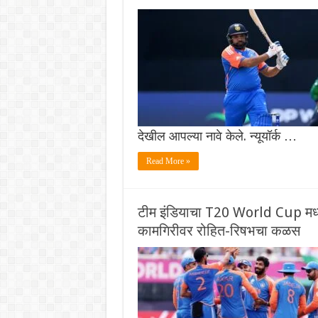
देखील आपल्या नावे केले. न्यूयॉर्क …
Read More »
टीम इंडियाचा T20 World Cup मध्ये
कामगिरीवर रोहित-रिषभचा कळस