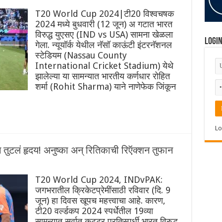
T20 World Cup 2024|टी20 विश्वचषक
2024 मध्ये बुधवारी (12 जून) अ गटात भारत
विरुद्ध युएसए (IND vs USA) सामना खेळला
Logi
गेला. न्यूयॉर्क येथील ‌नॅसॉ काऊंटी इंटरनॅशनल
स्टेडियम (Nassau County
International Cricket Stadium) येथे
झालेल्या या सामन्यात भारतीय कर्णधार रोहित
शर्मा (Rohit Sharma) याने नाणेफेक जिंकून
Lo
ुटलं हृदय! अनुष्का अन् रितिकाची रिऍक्शन तुफान
T20 World Cup 2024, INDvPAK:
जगभरातील क्रिकेटप्रेमींसाठी रविवार (दि. 9
जून) हा दिवस खूपच महत्त्वाचा आहे. कारण,
टी20 वर्ल्डकप 2024 स्पर्धेतील 19व्या
सामन्यात सर्वात कट्टर प्रतिस्पर्धी भारत विरुद्ध