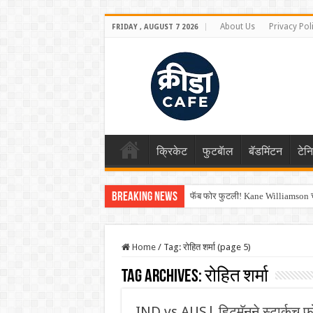
About Us
Privacy Pol
FRIDAY , AUGUST 7 2026
क्रिकेट
फुटबॅाल
बॅडमिंटन
टेन
Breaking News
फॅब फोर फुटली! Kane Williamson चा
Shreyas Iyer कॅप्टन झाला! टी20 ची पुन
Home
/
Tag:
रोहित शर्मा
(page 5)
Tag Archives:
रोहित शर्मा
IND vs AUS| हिटमॅनने स्टार्कच फो