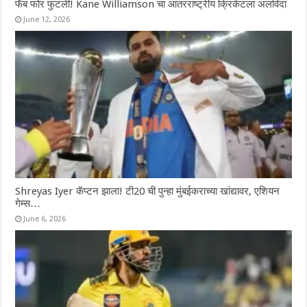
फॅब फोर फुटली! Kane Williamson चा आंतरराष्ट्रीय क्रिकेटला अलविदा
June 12, 2026
Shreyas Iyer कॅप्टन झाला! टी20 ची पुन्हा मुंबईकराच्या खांद्यावर, एशियन
गेम्स…
June 6, 2026