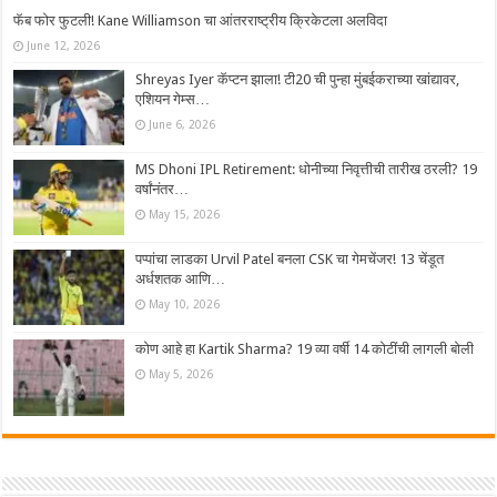
फॅब फोर फुटली! Kane Williamson चा आंतरराष्ट्रीय क्रिकेटला अलविदा
June 12, 2026
Shreyas Iyer कॅप्टन झाला! टी20 ची पुन्हा मुंबईकराच्या खांद्यावर,
एशियन गेम्स…
June 6, 2026
MS Dhoni IPL Retirement: धोनीच्या निवृत्तीची तारीख ठरली? 19
वर्षांनंतर…
May 15, 2026
पप्पांचा लाडका Urvil Patel बनला CSK चा गेमचेंजर! 13 चेंडूत
अर्धशतक आणि…
May 10, 2026
कोण आहे हा Kartik Sharma? 19 व्या वर्षी 14 कोटींची लागली बोली
May 5, 2026