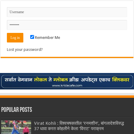
Remember Me
Lost your password?
Popular Posts
Virat Kohli : विश्वचषकातील ‘रनमशीन’, बांगलादेशविरुद्ध
37 धावा करत कोहलीने केला ‘विराट’ पराक्रम