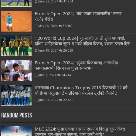
June 22, 2024
37,764
French Open 2024| यंदा फक्त राफासाठीच भरणार
रोलॅंड गॅरोस
May 26, 2024
36,960
T20 World Cup 2024| युएसएची तगडी झुंज अपयशी,
दक्षिण आफ्रिकेचा सुपर 8 मध्ये पहिला विजय, रबाडा ठरला हिरो
June 19, 2024
26,539
French Open 2024| झुंजार विजयासह अल्कारेझ
फायनलमध्ये! सिन्नरचा पुन्हा स्वप्नभंग
June 7, 2024
24,244
भारताच्या Champions Trophy 2013 विजयाची 12 वर्ष!
धोनीच्या नेतृत्वात टीम इंडियाने भरलेले ट्रॉफी कॅबिनेट
June 23, 2024
22,436
Random Posts
MLC 2024: पुन्हा एकदा रंगणार एम‌आय विरूद्ध सुपरकिंग्स
दरम्यान हाय-वोल्टेज सामना, वाचा कधी-कुठे?