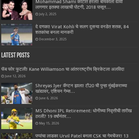
Mohammad Shami कोर्टात हरला! बायकोला द्यावी
लागणार इतक्या लाखाची पोटगी, 2018 पासून…
July 2, 2025
दे दणका! Virat Kohli चे सलग दुसऱ्या वनडेत शतक, 84
शतकांचा बनला मानकरी
December 3, 2025
Latest Posts
फॅब फोर फुटली! Kane Williamson चा आंतरराष्ट्रीय क्रिकेटला अलविदा
June 12, 2026
Shreyas Iyer कॅप्टन झाला! टी20 ची पुन्हा मुंबईकराच्या
खांद्यावर, एशियन गेम्स…
June 6, 2026
MS Dhoni IPL Retirement: धोनीच्या निवृत्तीची तारीख
ठरली? 19 वर्षांनंतर…
May 15, 2026
पप्पांचा लाडका Urvil Patel बनला CSK चा गेमचेंजर! 13