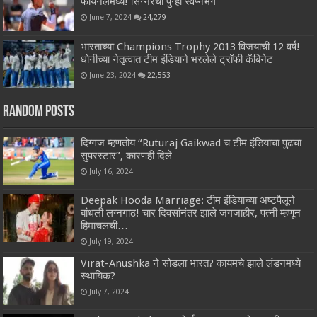
फायनलमध्ये! सिन्नरचा पुन्हा स्वप्नभंग
June 7, 2024
24,279
भारताच्या Champions Trophy 2013 विजयाची 12 वर्ष!
धोनीच्या नेतृत्वात टीम इंडियाने भरलेले ट्रॉफी कॅबिनेट
June 23, 2024
22,553
Random Posts
दिग्गज म्हणतोय “Ruturaj Gaikwad च टीम इंडियाचा पुढचा
सुपरस्टार”, कारणही दिले
July 16, 2024
Deepak Hooda Marriage: टीम इंडियाच्या अष्टपैलूने
बांधली लग्नगाठ! चार दिवसांनंतर झाले जगजाहीर, पत्नी म्हणून
हिमाचलची…
July 19, 2024
Virat-Anushka ने सोडला भारत? कायमचे झाले लंडनमध्ये
स्थायिक?
July 7, 2024