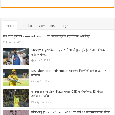
Recent
Popular
Comments
Tags
फॅब फोर फुटली! Kane Williamson चा आंतरराष्ट्रीय क्रिकेटला अलविदा
June 12, 2026
Shreyas Iyer कॅप्टन झाला! टी20 ची पुन्हा मुंबईकराच्या खांद्यावर,
एशियन गेम्स…
June 6, 2026
MS Dhoni IPL Retirement: धोनीच्या निवृत्तीची तारीख ठरली? 19
वर्षांनंतर…
May 15, 2026
पप्पांचा लाडका Urvil Patel बनला CSK चा गेमचेंजर! 13 चेंडूत
अर्धशतक आणि…
May 10, 2026
कोण आहे हा Kartik Sharma? 19 व्या वर्षी 14 कोटींची लागली बोली