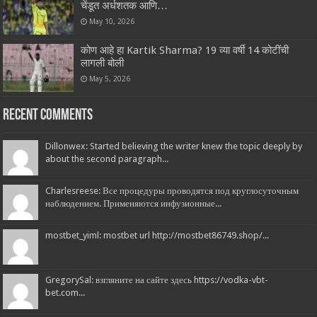
चेंडूत अर्धशतक आणि…
May 10, 2026
कोण आहे हा Kartik Sharma? 19 व्या वर्षी 14 कोटींची
लागली बोली
May 5, 2026
Recent Comments
Dillonwex: Started believing the writer knew the topic deeply by
about the second paragraph...
Charlesreese: Все процедуры проводятся под круглосуточным
наблюдением. Применяются инфузионные...
mostbet_yiml: mostbet url http://mostbet86749.shop/...
GregorySal: взгляните на сайте здесь https://vodka-vbt-
bet.com...