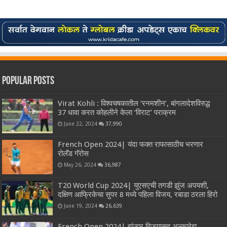
Popular Posts
Virat Kohli : विश्वचषकातील ‘रनमशीन’, बांगलादेशविरुद्ध
37 धावा करत कोहलीने केला ‘विराट’ पराक्रम
June 22, 2024
37,990
French Open 2024| यंदा फक्त राफासाठीच भरणार
रोलॅंड गॅरोस
May 26, 2024
36,987
T20 World Cup 2024| युएसएची तगडी झुंज अपयशी,
दक्षिण आफ्रिकेचा सुपर 8 मध्ये पहिला विजय, रबाडा ठरला हिरो
June 19, 2024
26,639
French Open 2024| झुंजार विजयासह अल्कारेझ