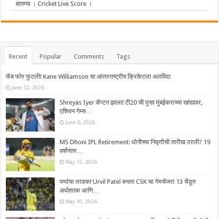
बातम्या । Cricket Live Score ।
Recent
Popular
Comments
Tags
फॅब फोर फुटली! Kane Williamson चा आंतरराष्ट्रीय क्रिकेटला अलविदा
June 12, 2026
Shreyas Iyer कॅप्टन झाला! टी20 ची पुन्हा मुंबईकराच्या खांद्यावर,
एशियन गेम्स…
June 6, 2026
MS Dhoni IPL Retirement: धोनीच्या निवृत्तीची तारीख ठरली? 19
वर्षांनंतर…
May 15, 2026
पप्पांचा लाडका Urvil Patel बनला CSK चा गेमचेंजर! 13 चेंडूत
अर्धशतक आणि…
May 10, 2026