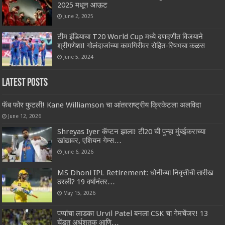
2025 मधून आऊट
June 2, 2025
टीम इंडियाचा T20 World Cup मध्ये दणदणीत विजयाने
श्रीगणेशा! गोलंदाजांच्या कामगिरीवर रोहित-रिषभचा कळस
June 5, 2024
Latest Posts
फॅब फोर फुटली! Kane Williamson चा आंतरराष्ट्रीय क्रिकेटला अलविदा
June 12, 2026
Shreyas Iyer कॅप्टन झाला! टी20 ची पुन्हा मुंबईकराच्या
खांद्यावर, एशियन गेम्स…
June 6, 2026
MS Dhoni IPL Retirement: धोनीच्या निवृत्तीची तारीख
ठरली? 19 वर्षांनंतर…
May 15, 2026
पप्पांचा लाडका Urvil Patel बनला CSK चा गेमचेंजर! 13
चेंडूत अर्धशतक आणि…