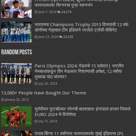
फायनलमध्ये! सिन्नरचा पुन्हा स्वप्नभंग
June 7, 2024
24,274
भारताच्या Champions Trophy 2013 विजयाची 12 वर्ष!
धोनीच्या नेतृत्वात टीम इंडियाने भरलेले ट्रॉफी कॅबिनेट
June 23, 2024
22,529
Random Posts
Paris Olympics 2024: मेडलचे 15 दावेदार| भारतीय
नेमबाजांकडून तीन मेडलवर निशाण्याची अपेक्षा, 12 वर्षांचा
दुष्काळ यंदा संपणार?
July 26, 2024
13,000+ People Have Bought Our Theme
January 30, 2015
युरोपीयन फुटबॉलवर स्पेनची बादशाहत! इंग्लंडला हरवत जिंकले
EURO 2024 चे विजेतेपद
July 15, 2024
पंजाब किंग्स 11 वर्षांनंतर फायनलमध्ये! मुंबई इंडियन्स IPL