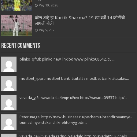
May 10, 2026
कोण आहे हा Kartik Sharma? 19 व्या वर्षी 14 कोटींची
लागली बोली
May 5, 2026
Recent Comments
plinko_qfMl: plinko new link bd www.plinko08542.icu...
mostbet_rppr: mostbet banki átutalás mostbet banki átutalás...
vavada_yjSi: vavada klađenje uživo http://vavada09537.help/...
Peterunags: https://new-buziness.ru/pochemu-brendirovannye-
bumazhnye-stakanchiki-ehto-vygodn...
vavada_ceSi: vavada radno ogledalo http://vavada09537.help...