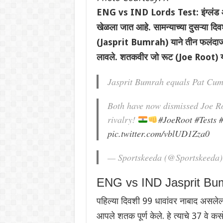
ENG vs IND Lords Test: इंग्लंड आणि 
खेळला जात आहे. सामन्याच्या दुसऱ्या दिव
(Jasprit Bumrah) याने तीन फलंदाजांना
लावले. शतकवीर जो रूट (Joe Root) या
Jasprit Bumrah equals Pat Cu
Both have now dismissed Joe Roo
rivalry!
#JoeRoot
#Tests
#
pic.twitter.com/vblUD1Zza0
— Sportskeeda (@Sportskeeda
ENG vs IND Jasprit Bu
पहिल्या दिवशी 99 धावांवर नाबाद असलेल्य
आपले शतक पूर्ण केले. हे त्याचे 37 वे 