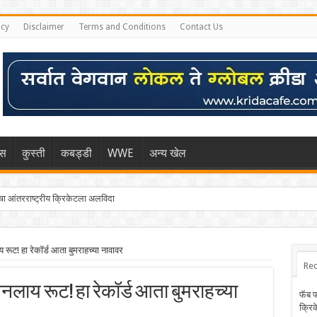
icy
Disclaimer
Terms and Conditions
Contact Us
िस
कुस्ती
कबड्डी
WWE
अन्य खेल
 आंतरराष्ट्रीय क्रिकेटला अलविदा
ट! हा रेकॉर्ड आता बुमराहच्या नावावर
Rec
नलाय रूट! हा रेकॉर्ड आता बुमराहच्या
फॅब 
क्रि