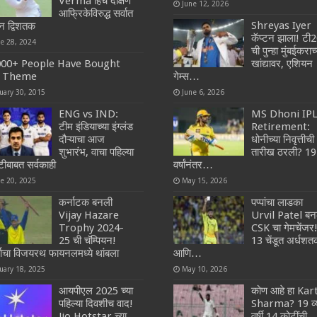
Verma हिचे दक्षिण
June 12, 2026
आफ्रिकेविरुद्ध सर्वात
Shreyas Iyer
ान द्विशतक
कॅप्टन झाला! टी
ne 28, 2024
ची पुन्हा मुंबईकराच्
000+ People Have Bought
खांद्यावर, एशियन
 Theme
गेम्स…
uary 30, 2015
June 6, 2026
ENG vs IND:
MS Dhoni IP
टीम इंडियाच्या इंग्लंड
Retirement:
दौऱ्याचा आज
धोनीच्या निवृत्तीची
शुभारंभ, वाचा पहिल्या
तारीख ठरली? 19
ीबाबत सर्वकाही
वर्षांनंतर…
ne 20, 2025
May 15, 2026
कर्नाटक बनली
पप्पांचा लाडका
Vijay Hazare
Urvil Patel बन
Trophy 2024-
CSK चा गेमचेंजर
25 ची चॅम्पियन!
13 चेंडूत अर्धश
्भाचा विजयरथ फायनलमध्ये थांबला
आणि…
uary 18, 2025
May 10, 2026
आयपीएल 2025 च्या
कोण आहे हा Kar
पहिल्या दिवशीच वाद!
Sharma? 19 व्
Jio Hotstar च्या
वर्षी 14 कोटींची