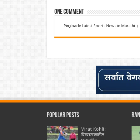
One comment
Pingback:
Latest Sports News in Marathi । क्र
Popular Posts
Ran
Virat Kohli :
विश्वचषकातील