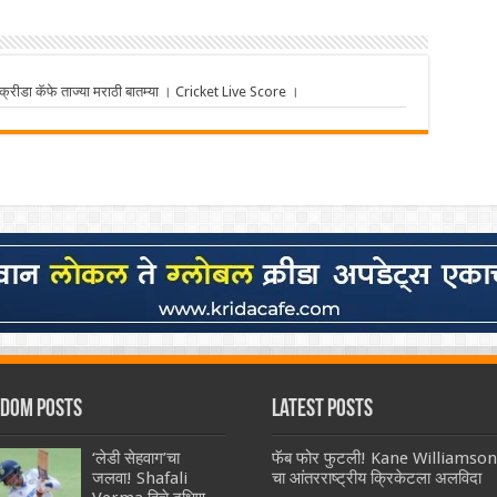
ीडा कॅफे ताज्या मराठी बातम्या । Cricket Live Score ।
dom Posts
Latest Posts
‘लेडी सेहवाग’चा
फॅब फोर फुटली! Kane Williamson
जलवा! Shafali
चा आंतरराष्ट्रीय क्रिकेटला अलविदा