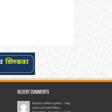
Recent Comments
kasyno online opinie : Hey
very cool site!! Man ..