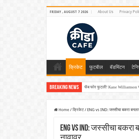
About Us
Privacy Pol
FRIDAY , AUGUST 7 2026
क्रिकेट
फुटबॅाल
बॅडमिंटन
टेन
Breaking News
फॅब फोर फुटली! Kane Williamson चा
Home
/
क्रिकेट
/
ENG vs IND: जस्सीचा बकरा बनलाय रू
ENG vs IND: जस्सीचा बकरा ब
नावावर