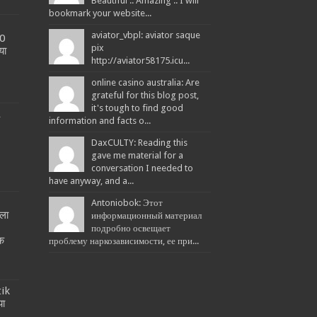
Beautiful .. Amazing .. I will
bookmark your website...
aviator_vbpl: aviator saque
20
pix
या
http://aviator58175.icu...
online casino australia: Are
grateful for this blog post,
it's tough to find good
L
information and facts o...
DaxCULTY: Reading this
gave me material for a
conversation I needed to
have anyway, and a...
Antoniobok: Этот
ला
информационный материал
!
подробно освещает
तक
проблему наркозависимости, ее при...
tik
या