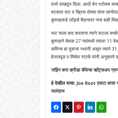
दर्जा दाखवून दिला. आधी बेन स्टोक्स याच
षटकात रूट व ख्रिस वोक्स यांना लागोपाठच
बुमराहकडे लॉर्ड्स मैदानावर पाच बळी मि
रूट याला बाद करताना त्याने रूटला कसोट
बुमराहने केवळ 27 गवांमध्ये त्याला 11 वे
कमिन्स हा दुसऱ्या स्थानी असून त्याने 31
हेजलवूड व मिचेल स्टार्क यांनी अनुक्रम
जॉईन करा क्रीडा कॅफेचा व्हॉट्सअप ग्रु
हे देखील वाचा:
Joe Root एकटा बास! भा
फलंदाज