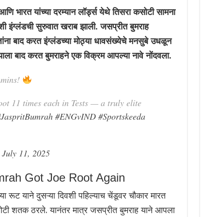
भारत यांच्या दरम्यान लॉर्ड्स येथे तिसरा कसोटी सामना
शी इंग्लंडची सुरुवात खराब झाली. जसप्रीत बुमराह
 बाद करत इंग्लंडच्या मोठ्या धावसंख्येचे मनसुबे उधळून
ला बाद करत बुमराहने एक विक्रम आपल्या नावे नोंदवला.
mmins!
t 11 times each in Tests — a truly elite
JaspritBumrah
#ENGvIND
#Sportskeeda
)
July 11, 2025
mrah Got Joe Root Again
ा रूट याने दुसऱ्या दिवशी पहिल्याच चेंडूवर चौकार मारत
कसोटी शतक ठरले. यानंतर मात्र जसप्रीत बुमराह याने आपला