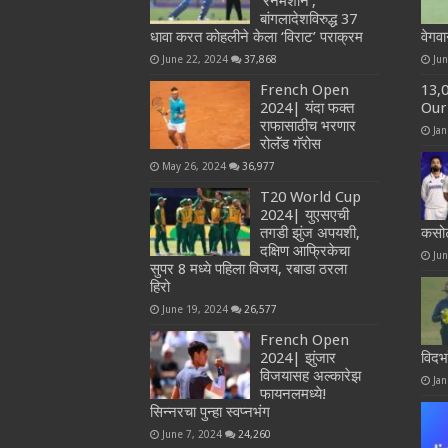
‘रनमशीन’,
बांगलादेशविरुद्ध 37
धावा करत कोहलीने केला ‘विराट’ पराक्रम
वेगव
June 22, 2024
37,868
Ju
French Open
13,
2024| यंदा फक्त
Our
राफासाठीच भरणार
Jan
रोलॅंड गॅरोस
May 26, 2024
36,977
T20 World Cup
2024| युएसएची
तगडी झुंज अपयशी,
कसोट
दक्षिण आफ्रिकेचा
Ju
सुपर 8 मध्ये पहिला विजय, रबाडा ठरला
हिरो
June 19, 2024
26,577
French Open
2024| झुंजार
विदर
विजयासह अल्कारेझ
Jan
फायनलमध्ये!
सिन्नरचा पुन्हा स्वप्नभंग
June 7, 2024
24,260