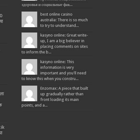
здоровья и социальные фак...
best online casino
20
australia: There is so much
या
to try to understand...
kasyno online: Great write-
up, I am a big believer in
placing comments on sites
L
to inform the b...
kasyno online: This
information is very
important and you'll need
to know this when you constru...
Enzomax: A piece that built
ला
up gradually rather than
!
front loading its main
तक
points, and a...
tik
या