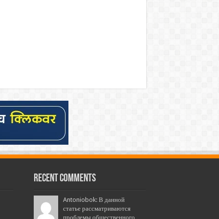
Recent Comments
Antoniobok: В данной
статье рассматриваются
проблемы общественного