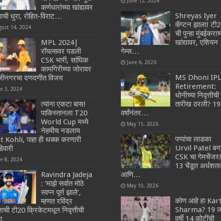
June 12, 2026
कर्णधारांच्या खांद्यावर
Shreyas Iyer
्वाची धुरा, रोहित-विराट…
कॅप्टन झाला! टी
gust 14, 2024
ची पुन्हा मुंबईकराच्
MPL 2024|
खांद्यावर, एशियन
रॉयल्सवर पडली
गेम्स…
CSK भारी, सांघिक
June 6, 2026
कामगिरीच्या जोरावर
MS Dhoni IP
जीनगरचा दणदणीत विजय
Retirement:
ne 3, 2024
धोनीच्या निवृत्तीची
त्यांना एकटा बास!
तारीख ठरली? 19
पाकिस्तानला T20
वर्षांनंतर…
World Cup मध्ये
May 15, 2026
नेहमीच नडलाय
पप्पांचा लाडका
t Kohli, पाहा ही थक्क करणारी
Urvil Patel बन
वारी
CSK चा गेमचेंजर
ne 8, 2024
13 चेंडूत अर्धश
Ravindra Jadeja
आणि…
: ‘माझे सर्वात मोठे
May 10, 2026
स्वप्न पूर्ण झाले’,
कोण आहे हा Kar
म्हणत रविंद्र
Sharma? 19 व्
ाची टी20 क्रिकेटमधून निवृत्तीची
वर्षी 14 कोटींची
ा