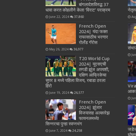
बांगलादेशविरुद्ध 37
धावा करत कोहलीने केला ‘विराट’ पराक्रम
नेतृत
June 22, 2024
37,860
Au
French Open
2024| यंदा फक्त
राफासाठीच भरणार
रोलॅंड गॅरोस
संभा
May 26, 2024
36,977
Ju
T20 World Cup
2024| युएसएची
तगडी झुंज अपयशी,
दक्षिण आफ्रिकेचा
सुपर 8 मध्ये पहिला विजय, रबाडा ठरला
हिरो
Vira
आकडे
June 19, 2024
26,577
Ju
French Open
2024| झुंजार
विजयासह अल्कारेझ
फायनलमध्ये!
सिन्नरचा पुन्हा स्वप्नभंग
जडेज
June 7, 2024
24,258
घोषण