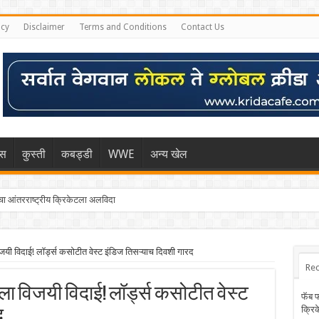
icy
Disclaimer
Terms and Conditions
Contact Us
िस
कुस्ती
कबड्डी
WWE
अन्य खेल
 आंतरराष्ट्रीय क्रिकेटला अलविदा
यी विदाई! लॉर्ड्स कसोटीत वेस्ट इंडिज तिसऱ्याच दिवशी गारद
Rec
नला विजयी विदाई! लॉर्ड्स कसोटीत वेस्ट
फॅब 
क्रि
द