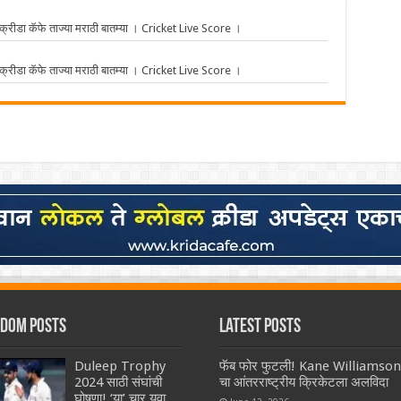
ीडा कॅफे ताज्या मराठी बातम्या । Cricket Live Score ।
ीडा कॅफे ताज्या मराठी बातम्या । Cricket Live Score ।
dom Posts
Latest Posts
Duleep Trophy
फॅब फोर फुटली! Kane Williamson
2024 साठी संघांची
चा आंतरराष्ट्रीय क्रिकेटला अलविदा
घोषणा! ‘या’ चार युवा