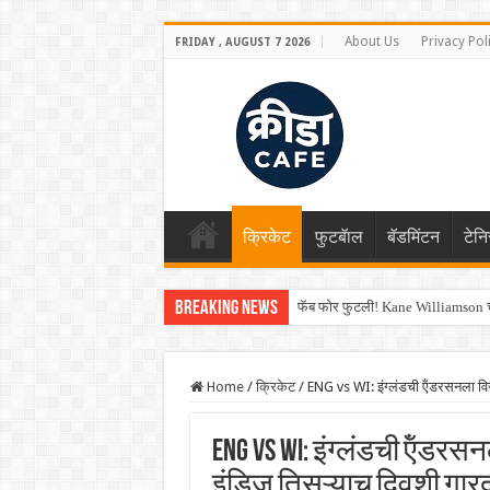
About Us
Privacy Pol
FRIDAY , AUGUST 7 2026
क्रिकेट
फुटबॅाल
बॅडमिंटन
टेन
Breaking News
फॅब फोर फुटली! Kane Williamson चा
Home
/
क्रिकेट
/
ENG vs WI: इंग्लंडची ऍंडरसनला विज
ENG vs WI: इंग्लंडची ऍंडरस
इंडिज तिसऱ्याच दिवशी गार