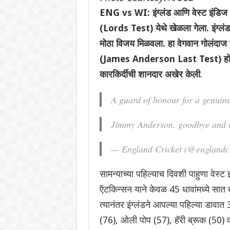
ENG vs WI: इंग्लंड आणि वेस्ट इंडिज या
(Lords Test) येथे खेळला गेला. इंग्लं
मोठा विजय मिळवला. हा वेगवान गोलंदाज 
(James Anderson Last Test) होता. या
कारकिर्दीची शानदार अखेर केली
.
A guard of honour for a genuin
Jimmy Anderson, goodbye and 
— England Cricket (@englandc
सामन्याच्या पहिल्याच दिवशी पाहुणा वेस्ट
ऍटकिन्सन याने केवळ 45 धावांमध्ये सात ब
त्यानंतर इंग्लंडने आपल्या पहिल्या डावात
(76), ओली पोप (57), हॅरी ब्रूक (50) व