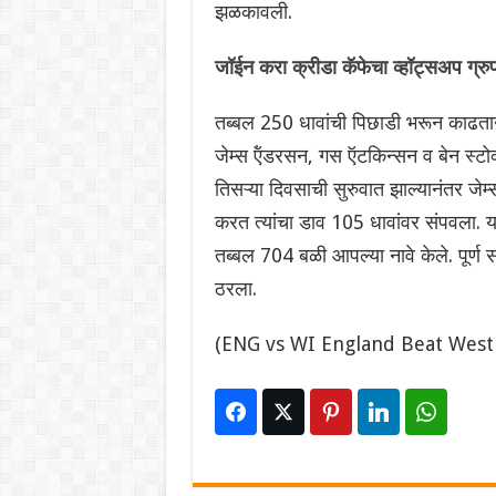
झळकावली.
जॉईन करा क्रीडा कॅफेचा व्हॉट्सअप ग्र
तब्बल 250 धावांची पिछाडी भरून काढतान
जेम्स ऍंडरसन, गस ऍटकिन्सन व बेन स्टोक्
तिसऱ्या दिवसाची सुरुवात झाल्यानंतर जेम
करत त्यांचा डाव 105 धावांवर संपवला. 
तब्बल 704 बळी आपल्या नावे केले. पूर्
ठरला.
(ENG vs WI England Beat West 