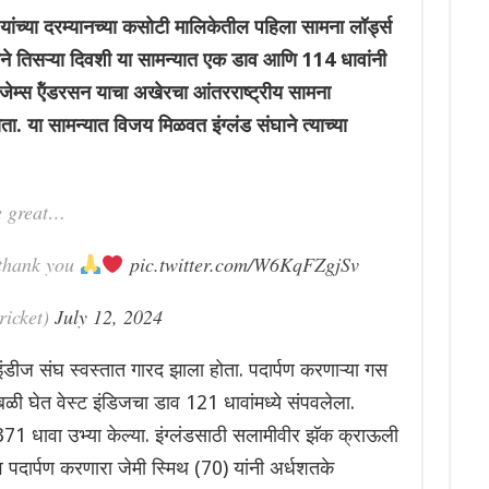
ंच्या दरम्यानच्या कसोटी मालिकेतील पहिला सामना लॉर्ड्स
डने तिसऱ्या दिवशी या सामन्यात एक डाव आणि 114 धावांनी
जेम्स ऍंडरसन याचा अखेरचा आंतरराष्ट्रीय सामना
 सामन्यात विजय मिळवत इंग्लंड संघाने त्याच्या
e great…
thank you
pic.twitter.com/W6KqFZgjSv
ricket)
July 12, 2024
 इंडीज संघ स्वस्तात गारद झाला होता. पदार्पण करणाऱ्या गस
ळी घेत वेस्ट इंडिजचा डाव 121 धावांमध्ये संपवलेला.
 371 धावा उभ्या केल्या. इंग्लंडसाठी सलामीवीर झॅक क्राऊली
 पदार्पण करणारा जेमी स्मिथ (70) यांनी अर्धशतके