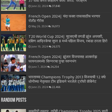
37 धावा करत कोहलीने केला ‘विराट’ पराक्रम
June 22, 2024
37,840
French Open 2024| यंदा फक्त राफासाठीच भरणार
रोलॅंड गॅरोस
May 26, 2024
36,973
T20 World Cup 2024| युएसएची तगडी झुंज अपयशी,
दक्षिण आफ्रिकेचा सुपर 8 मध्ये पहिला विजय, रबाडा ठरला हिरो
June 19, 2024
26,575
French Open 2024| झुंजार विजयासह अल्कारेझ
फायनलमध्ये! सिन्नरचा पुन्हा स्वप्नभंग
June 7, 2024
24,254
भारताच्या Champions Trophy 2013 विजयाची 12 वर्ष!
धोनीच्या नेतृत्वात टीम इंडियाने भरलेले ट्रॉफी कॅबिनेट
June 23, 2024
22,466
Random Posts
कामगिरी दमदार, तरीही Champions Trophy 2025 साठी