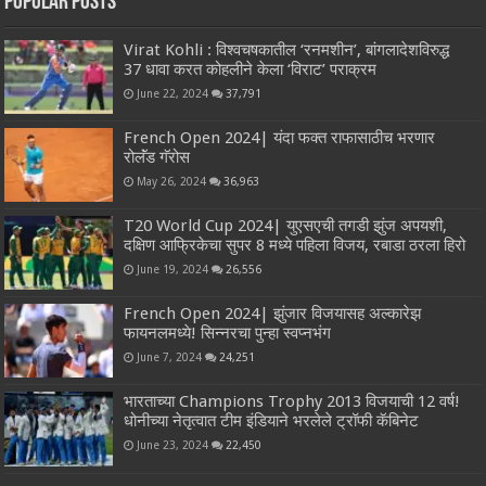
Popular Posts
Virat Kohli : विश्वचषकातील ‘रनमशीन’, बांगलादेशविरुद्ध
37 धावा करत कोहलीने केला ‘विराट’ पराक्रम
June 22, 2024
37,791
French Open 2024| यंदा फक्त राफासाठीच भरणार
रोलॅंड गॅरोस
May 26, 2024
36,963
T20 World Cup 2024| युएसएची तगडी झुंज अपयशी,
दक्षिण आफ्रिकेचा सुपर 8 मध्ये पहिला विजय, रबाडा ठरला हिरो
June 19, 2024
26,556
French Open 2024| झुंजार विजयासह अल्कारेझ
फायनलमध्ये! सिन्नरचा पुन्हा स्वप्नभंग
June 7, 2024
24,251
भारताच्या Champions Trophy 2013 विजयाची 12 वर्ष!
धोनीच्या नेतृत्वात टीम इंडियाने भरलेले ट्रॉफी कॅबिनेट
June 23, 2024
22,450