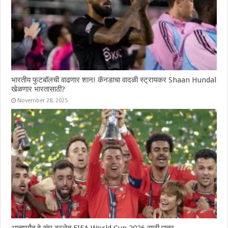
भारतीय फुटबॉलची वाढणार शान! कॅनडाचा वादळी स्ट्रायकर Shaan Hundal
खेळणार भारतासाठी?
November 28, 2025
आतापर्यंत हे संघ ठरलेत FIFA World Cup 2026 साठी पात्र,