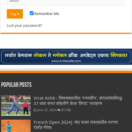
Remember Me
Lost your password?
Popular Posts
Virat Kohli : विश्वचषकातील ‘रनमशीन’, बांगलादेशविरुद्ध
37 धावा करत कोहलीने केला ‘विराट’ पराक्रम
June 22, 2024
37,765
French Open 2024| यंदा फक्त राफासाठीच भरणार
रोलॅंड गॅरोस