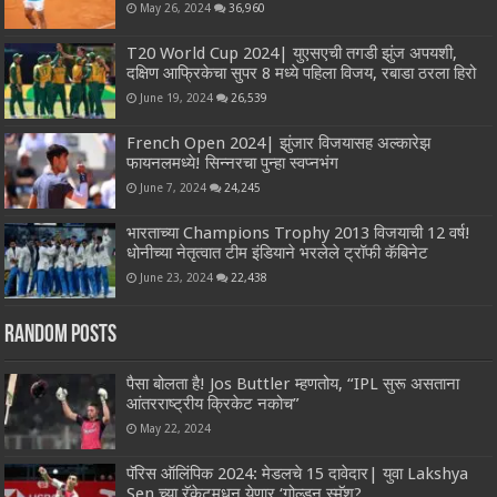
May 26, 2024
36,960
T20 World Cup 2024| युएसएची तगडी झुंज अपयशी,
दक्षिण आफ्रिकेचा सुपर 8 मध्ये पहिला विजय, रबाडा ठरला हिरो
June 19, 2024
26,539
French Open 2024| झुंजार विजयासह अल्कारेझ
फायनलमध्ये! सिन्नरचा पुन्हा स्वप्नभंग
June 7, 2024
24,245
भारताच्या Champions Trophy 2013 विजयाची 12 वर्ष!
धोनीच्या नेतृत्वात टीम इंडियाने भरलेले ट्रॉफी कॅबिनेट
June 23, 2024
22,438
Random Posts
पैसा बोलता है! Jos Buttler म्हणतोय, “IPL सुरू असताना
आंतरराष्ट्रीय क्रिकेट नकोच”
May 22, 2024
पॅरिस ऑलिंपिक 2024: मेडलचे 15 दावेदार| युवा Lakshya
Sen च्या रॅकेटमधून येणार ‘गोल्डन स्मॅश?