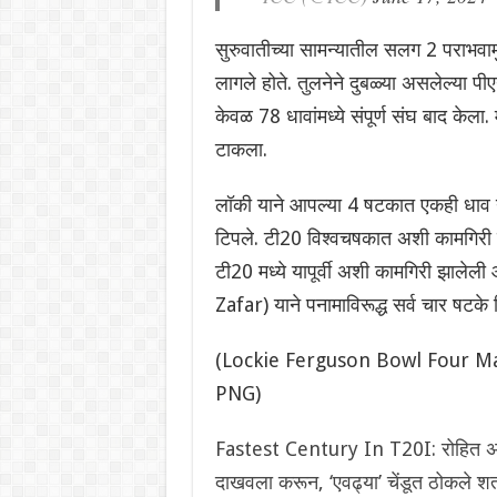
सुरुवातीच्या सामन्यातील सलग 2 पराभवामुळ
लागले होते. तुलनेने दुबळ्या असलेल्या पी
केवळ 78 धावांमध्ये संपूर्ण संघ बाद केला
टाकला.
लॉकी याने आपल्या 4 षटकात एकही धाव न 
टिपले. टी20 विश्वचषकात अशी कामगिरी क
टी20 मध्ये यापूर्वी अशी कामगिरी झाले
Zafar) याने पनामाविरूद्ध सर्व चार षटके
(Lockie Ferguson Bowl Four M
PNG)
Fastest Century In T20I: रोहित अन
दाखवला करून, ‘एवढ्या’ चेंडूत ठोकले 