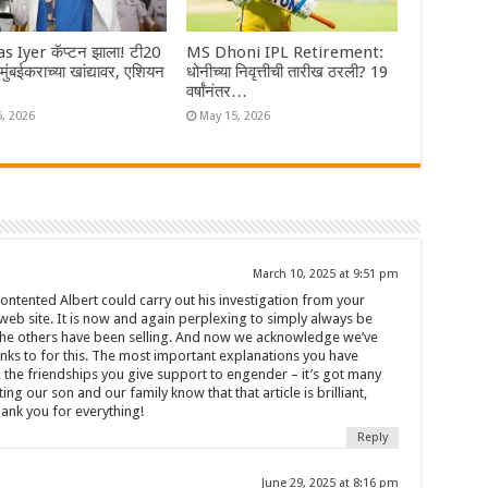
s Iyer कॅप्टन झाला! टी20
MS Dhoni IPL Retirement:
ा मुंबईकराच्या खांद्यावर, एशियन
धोनीच्या निवृत्तीची तारीख ठरली? 19
वर्षांनंतर…
6, 2026
May 15, 2026
March 10, 2025 at 9:51 pm
ontented Albert could carry out his investigation from your
eb site. It is now and again perplexing to simply always be
the others have been selling. And now we acknowledge we’ve
nks to for this. The most important explanations you have
 the friendships you give support to engender – it’s got many
tating our son and our family know that that article is brilliant,
Thank you for everything!
Reply
June 29, 2025 at 8:16 pm