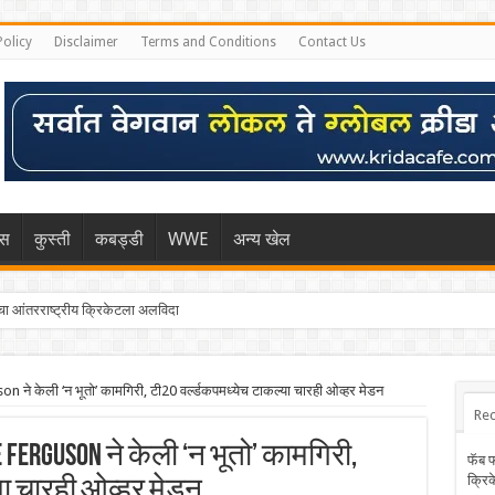
Policy
Disclaimer
Terms and Conditions
Contact Us
िस
कुस्ती
कबड्डी
WWE
अन्य खेल
 आंतरराष्ट्रीय क्रिकेटला अलविदा
्हा मुंबईकराच्या खांद्यावर, एशियन गेम्स…
 ने केली ‘न भूतो’ कामगिरी, टी20 वर्ल्डकपमध्येच टाकल्या चारही ओव्हर मेडन
Rec
Ferguson ने केली ‘न भूतो’ कामगिरी,
फॅब 
क्रि
या चारही ओव्हर मेडन