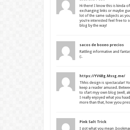
Hi there! I know this is kinda 
exchanging links or maybe gues
lot of the same subjects as you
you’re interested feel free to 
blog by the way!
sacos de boxeo precios
Rattling informative and fanta
(:.
https://YV6Bg.Mssg.me/
Thhis design is spectacular! Y
keep a reader amused. Betwee
to sfart myy own blog (well, a
I really enjoyed what you haad
more than that, how yyou pres
Pink Salt Trick
I got what you mean ,bookmark