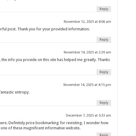
Reply
November 12, 2025 at 8:06 am
erful post. Thank you for your provided information.
Reply
November 14, 2025 at 2:30 am
e, the info you provide on this site has helped me greatly. Thanks
Reply
November 14, 2025 at 4:15 pm
antastic entropy.
Reply
December 7, 2025 at 5:33 am
here. Definitely price bookmarking for revisiting. I wonder how
e one of these magnificent informative website.
Reply