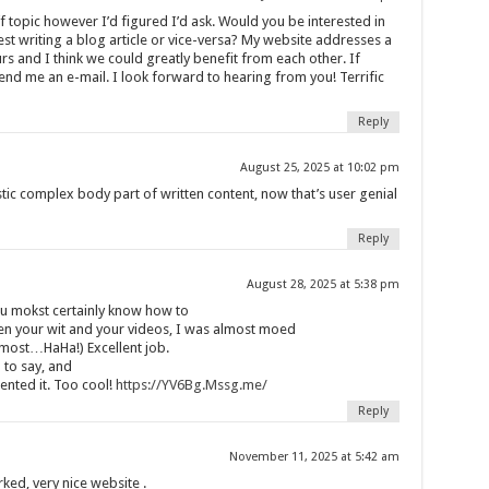
off topic however I’d figured I’d ask. Would you be interested in
t writing a blog article or vice-versa? My website addresses a
rs and I think we could greatly benefit from each other. If
send me an e-mail. I look forward to hearing from you! Terrific
Reply
August 25, 2025 at 10:02 pm
stic complex body part of written content, now that’s user genial
Reply
August 28, 2025 at 5:38 pm
ou mokst certainly know how to
n your wit and your videos, I was almost moed
lmost…HaHa!) Excellent job.
 to say, and
ented it. Too cool!
https://YV6Bg.Mssg.me/
Reply
November 11, 2025 at 5:42 am
ed, very nice website .