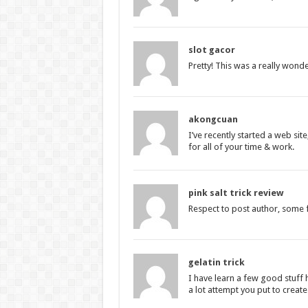
slot gacor
Pretty! This was a really wond
akongcuan
I’ve recently started a web sit
for all of your time & work.
pink salt trick review
Respect to post author, some f
gelatin trick
I have learn a few good stuff 
a lot attempt you put to creat