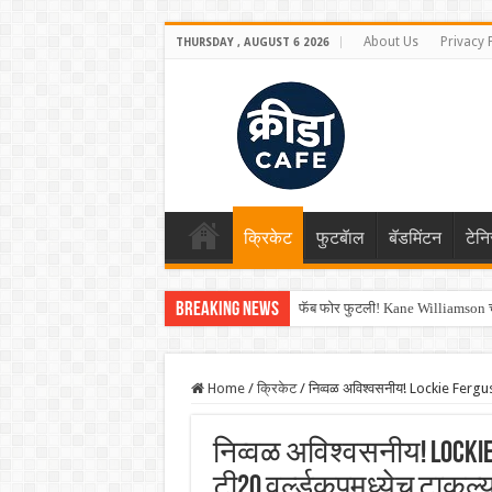
About Us
Privacy 
THURSDAY , AUGUST 6 2026
क्रिकेट
फुटबॅाल
बॅडमिंटन
टेन
Breaking News
फॅब फोर फुटली! Kane Williamson चा
Shreyas Iyer कॅप्टन झाला! टी20 ची पुन
Home
/
क्रिकेट
/
निव्वळ अविश्वसनीय! Lockie Ferguson
निव्वळ अविश्वसनीय! Lockie 
टी20 वर्ल्डकपमध्येच टाकल्