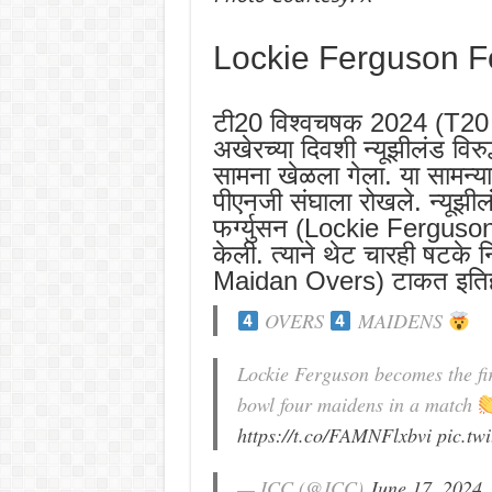
Lockie Ferguson F
टी20 विश्वचषक 2024 (T20 
अखेरच्या दिवशी न्यूझीलंड वि
सामना खेळला गेला. या सामन्या
पीएनजी संघाला रोखले. न्यूझी
फर्ग्युसन (Lockie Ferguson)
केली. त्याने थेट चारही षटक
Maidan Overs) टाकत इतिह
OVERS
MAIDENS
Lockie Ferguson becomes the fi
bowl four maidens in a match
https://t.co/FAMNFlxbvi
pic.tw
— ICC (@ICC)
June 17, 2024