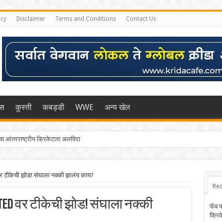
icy
Disclaimer
Terms and Conditions
Contact Us
िस
कुस्ती
कबड्डी
WWE
अन्य खेल
 आंतरराष्ट्रीय क्रिकेटला अलविदा
टीकेची झोड! संघाला नक्की झालंय काय?
Rec
ed वर टीकेची झोड! संघाला नक्की
फॅब 
क्रि