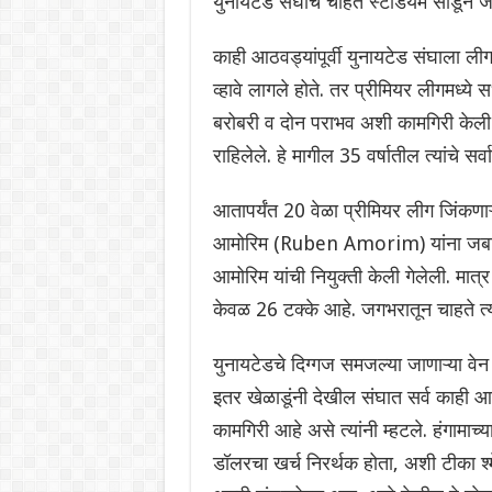
युनायटेड संघाचे चाहते स्टेडियम सोडून ज
काही आठवड्यांपूर्वी युनायटेड संघाला ली
व्हावे लागले होते. तर प्रीमियर लीगमध्ये
बरोबरी व दोन पराभव अशी कामगिरी केली आह
राहिलेले. हे मागील 35 वर्षातील त्यांचे सर्व
आतापर्यंत 20 वेळा प्रीमियर लीग जिंकणाऱ
आमोरिम (Ruben Amorim) यांना जबाबदार
आमोरिम यांची नियुक्ती केली गेलेली. मात्र
केवळ 26 टक्के आहे. जगभरातून चाहते त
युनायटेडचे दिग्गज समजल्या जाणाऱ्या 
इतर खेळाडूंनी देखील संघात सर्व काही आल
कामगिरी आहे असे त्यांनी म्हटले. हंगामाच
डॉलरचा खर्च निरर्थक होता, अशी टीका श्म