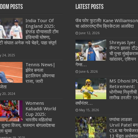
dom Posts
Latest Posts
India Tour Of
फॅब फोर फुटली! Kane Williamson
England 2025:
चा आंतरराष्ट्रीय क्रिकेटला अलविदा
इंग्लंड दौऱ्यासाठी टीम
June 12, 2026
इंडियाची घोषणा,
Shreyas Iyer
 संघात अनेक नवे चेहरे, पाहा संपूर्ण
कॅप्टन झाला! टी
ची पुन्हा मुंबईकराच्
y 24, 2025
खांद्यावर, एशियन
Tennis News|
गेम्स…
झेरेव बनला
June 6, 2026
इटालियन ओपनचा
MS Dhoni IP
राजा, जारी
Retirement:
जेता
धोनीच्या निवृत्तीची
y 20, 2024
तारीख ठरली? 19
Womens
वर्षांनंतर…
Kabaddi World
May 15, 2026
Cup 2025:
पप्पांचा लाडका
भारतीय महिलांचा
Urvil Patel बन
दुसरा विजय, यजमान बांगलादेशचा
CSK चा गेमचेंजर
ा धुव्वा
13 चेंडूत अर्धश
vember 19, 2025