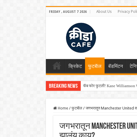
About Us
Privacy Pol
FRIDAY , AUGUST 7 2026
क्रिकेट
फुटबॅाल
बॅडमिंटन
टेन
Breaking News
फॅब फोर फुटली! Kane Williamson चा
Home
/
फुटबॅाल
/
जगभरातून Manchester United वर 
जगभरातून Manchester Unit
झालंय काय?