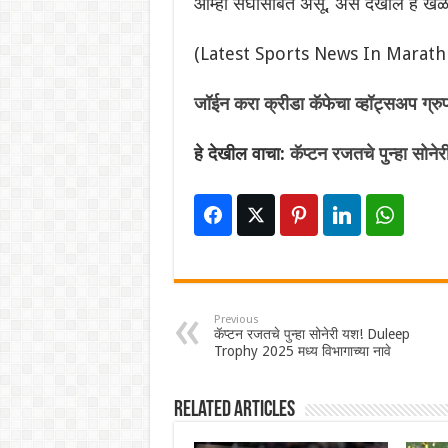
आम्ही संघासोबत असू, असे देखील हे खेळा
(Latest Sports News In Marathi
जॉईन करा क्रीडा कॅफेचा व्हॉट्सअप ग्रु
हे देखील वाचा:
कॅप्टन रजतचे पुन्हा सो
Previous
कॅप्टन रजतचे पुन्हा सोनेरी यश! Duleep
Trophy 2025 मध्य विभागाच्या नावे
Related Articles