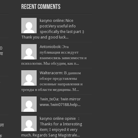
Recent Comments
kasyno online: Nice
post.Very useful info
specifically the last part :)
Thank you and good luck...
Antoniobok: Эта
20
публикация исследует
या
взаимосвязь зависимости и
психологии. Мы обсудим, как п...
Walteracerm: В данном
обзоре представлены
L
основные направления и
тренды в области медицины. М...
1win_teOa: 1win mirror
www.1win07188.help...
kasyno online opinie :
Thanks for a Interesting
ला
item; I enjoyed it very
!
much. Regards Sang Magistrale...
तक