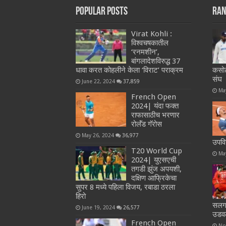
Popular Posts
Ran
Virat Kohli :
विश्वचषकातील
‘रनमशीन’,
बांगलादेशविरुद्ध 37
धावा करत कोहलीने केला ‘विराट’ पराक्रम
कसोटी
संघ
June 22, 2024
37,859
Ma
French Open
2024| यंदा फक्त
राफासाठीच भरणार
रोलॅंड गॅरोस
May 26, 2024
36,977
उपवि
T20 World Cup
Ma
2024| युएसएची
तगडी झुंज अपयशी,
दक्षिण आफ्रिकेचा
सुपर 8 मध्ये पहिला विजय, रबाडा ठरला
हिरो
सलग 
June 19, 2024
26,577
उडवल
French Open
No