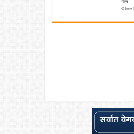
गेम्स…
June 