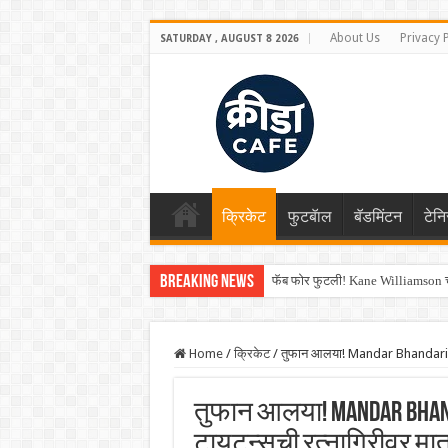
About Us
Privacy 
SATURDAY , AUGUST 8 2026
क्रिकेट
फुटबॅाल
बॅडमिंटन
टेन
Breaking News
फॅब फोर फुटली! Kane Williamson चा
Home
/
क्रिकेट
/
तुफान आलया! Mandar Bhandari च्य
तुफान आलया! Mandar Bhan
टायटन्सची रत्नागिरीवर मात,