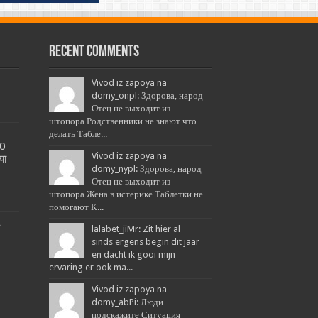
Recent Comments
Vivod iz zapoya na
domy_onpl: Здорова, народ
Отец не выходит из
штопора Родственники не знают что
делать Табле...
20
Vivod iz zapoya na
या
domy_nypl: Здорова, народ
Отец не выходит из
штопора Жена в истерике Таблетки не
помогают К...
L
lalabet_jiMr: Zit hier al
sinds ergens begin dit jaar
en dacht ik gooi mijn
ervaring er ook ma...
Vivod iz zapoya na
domy_abPi: Люди
подскажите Ситуация