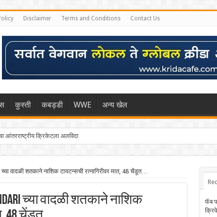
Policy
Disclaimer
Terms and Conditions
Contact Us
िस
कुस्ती
कबड्डी
WWE
अन्य खेल
 आंतरराष्ट्रीय क्रिकेटला अलविदा
ा वादळी शतकाने नाशिक टायटन्सची रत्नागिरीवर मात, 48 चेंडूत…
Rec
dari च्या वादळी शतकाने नाशिक
फॅब 
क्रि
 48 चेंडूत…