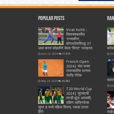
Popular Posts
Ran
Virat Kohli :
विश्वचषकातील
‘रनमशीन’,
बांगलादेशविरुद्ध 37
धावा करत कोहलीने केला ‘विराट’ पराक्रम
बरोब
June 22, 2024
37,935
De
French Open
2024| यंदा फक्त
राफासाठीच भरणार
रोलॅंड गॅरोस
फायन
May 26, 2024
36,982
Jul
T20 World Cup
2024| युएसएची
तगडी झुंज अपयशी,
दक्षिण आफ्रिकेचा
सुपर 8 मध्ये पहिला विजय, रबाडा ठरला
हिरो
फाईट