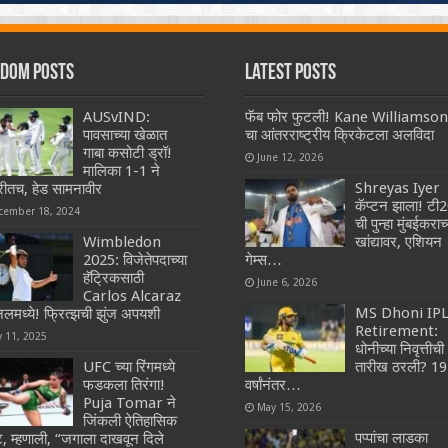
dom Posts
Latest Posts
AUSvIND:
फॅब फोर फुटली! Kane Williamson
पावसाच्या खेळात
चा आंतरराष्ट्रीय क्रिकेटला अलविदा
गाबा कसोटी ड्रॉ!
June 12, 2026
मालिका 1-1 ने
Shreyas Iyer
रीतच, हेड सामनावीर
कॅप्टन झाला! टी
cember 18, 2024
ची पुन्हा मुंबईकराच्
Wimbledon
खांद्यावर, एशियन
2025: विजेतेपदाच्या
गेम्स…
हॅट्रिकसाठी
June 6, 2026
Carlos Alcaraz
MS Dhoni IP
लमध्ये! फ्रित्झची झुंज अपयशी
Retirement:
y 11, 2025
धोनीच्या निवृत्तीची
UFC च्या रिंगमध्ये
तारीख ठरली? 19
फडकला तिरंगा!
वर्षांनंतर…
Puja Tomar ने
May 15, 2026
जिंकली ऐतिहासिक
पप्पांचा लाडका
, म्हणाली, “जगाला दाखवून दिले