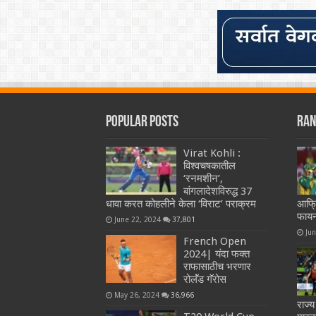
Popular Posts
Ran
Virat Kohli :
विश्वचषकातील
‘रनमशीन’,
बांगलादेशविरुद्ध 37
धावा करत कोहलीने केला ‘विराट’ पराक्रम
आफ्
फायन
June 22, 2024
37,801
Ju
French Open
2024| यंदा फक्त
राफासाठीच भरणार
रोलॅंड गॅरोस
May 26, 2024
36,966
राज्