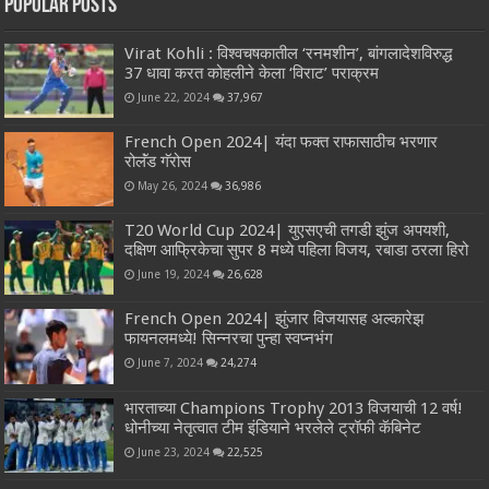
Popular Posts
Virat Kohli : विश्वचषकातील ‘रनमशीन’, बांगलादेशविरुद्ध
37 धावा करत कोहलीने केला ‘विराट’ पराक्रम
June 22, 2024
37,967
French Open 2024| यंदा फक्त राफासाठीच भरणार
रोलॅंड गॅरोस
May 26, 2024
36,986
T20 World Cup 2024| युएसएची तगडी झुंज अपयशी,
दक्षिण आफ्रिकेचा सुपर 8 मध्ये पहिला विजय, रबाडा ठरला हिरो
June 19, 2024
26,628
French Open 2024| झुंजार विजयासह अल्कारेझ
फायनलमध्ये! सिन्नरचा पुन्हा स्वप्नभंग
June 7, 2024
24,274
भारताच्या Champions Trophy 2013 विजयाची 12 वर्ष!
धोनीच्या नेतृत्वात टीम इंडियाने भरलेले ट्रॉफी कॅबिनेट
June 23, 2024
22,525