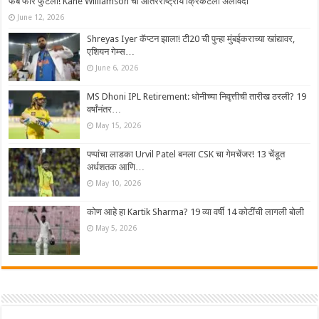
फॅब फोर फुटली! Kane Williamson चा आंतरराष्ट्रीय क्रिकेटला अलविदा
June 12, 2026
Shreyas Iyer कॅप्टन झाला! टी20 ची पुन्हा मुंबईकराच्या खांद्यावर,
एशियन गेम्स…
June 6, 2026
MS Dhoni IPL Retirement: धोनीच्या निवृत्तीची तारीख ठरली? 19
वर्षांनंतर…
May 15, 2026
पप्पांचा लाडका Urvil Patel बनला CSK चा गेमचेंजर! 13 चेंडूत
अर्धशतक आणि…
May 10, 2026
कोण आहे हा Kartik Sharma? 19 व्या वर्षी 14 कोटींची लागली बोली
May 5, 2026