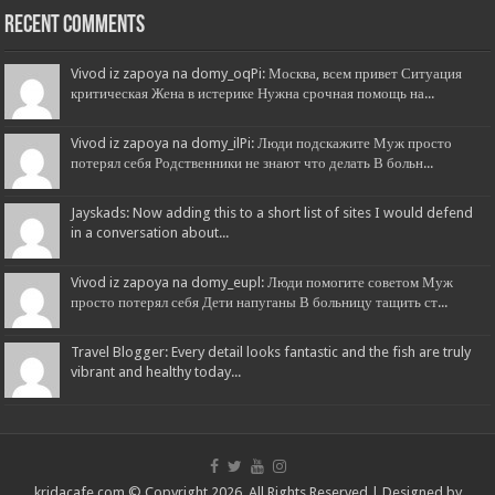
Recent Comments
Vivod iz zapoya na domy_oqPi: Москва, всем привет Ситуация
критическая Жена в истерике Нужна срочная помощь на...
Vivod iz zapoya na domy_ilPi: Люди подскажите Муж просто
потерял себя Родственники не знают что делать В больн...
Jayskads: Now adding this to a short list of sites I would defend
in a conversation about...
Vivod iz zapoya na domy_eupl: Люди помогите советом Муж
просто потерял себя Дети напуганы В больницу тащить ст...
Travel Blogger: Every detail looks fantastic and the fish are truly
vibrant and healthy today...
kridacafe.com © Copyright 2026, All Rights Reserved | Designed by