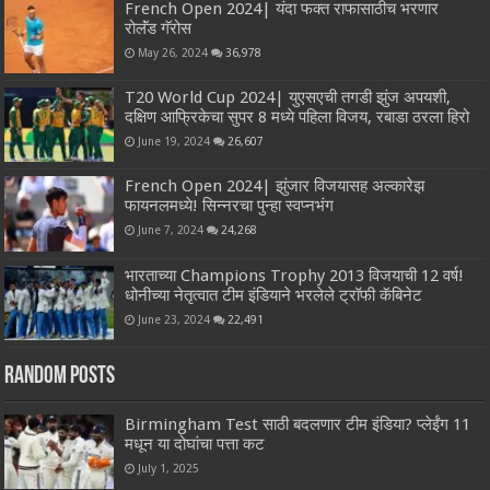
French Open 2024| यंदा फक्त राफासाठीच भरणार
रोलॅंड गॅरोस
May 26, 2024
36,978
T20 World Cup 2024| युएसएची तगडी झुंज अपयशी,
दक्षिण आफ्रिकेचा सुपर 8 मध्ये पहिला विजय, रबाडा ठरला हिरो
June 19, 2024
26,607
French Open 2024| झुंजार विजयासह अल्कारेझ
फायनलमध्ये! सिन्नरचा पुन्हा स्वप्नभंग
June 7, 2024
24,268
भारताच्या Champions Trophy 2013 विजयाची 12 वर्ष!
धोनीच्या नेतृत्वात टीम इंडियाने भरलेले ट्रॉफी कॅबिनेट
June 23, 2024
22,491
Random Posts
Birmingham Test साठी बदलणार टीम इंडिया? प्लेईंग 11
मधून या दोघांचा पत्ता कट
July 1, 2025