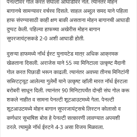
पेनल्टीवर गोल करत संघाला आघाडीवर नेले. त्यानंतर मोहन
बागानचे सामन्यावर वर्चस्व दिसले. साहल अब्दुल समद याने पहिला
हाफ संपण्यासाठी काही क्षण बाकी असताना मोहन बागानची आघाडी
दुप्पट केली. पहिल्या हाफच्या अखेरीस मोहन बागान
सुपरजायंट्सकडे 2-0 अशी आघाडी होती.
दुसऱ्या हाफमध्ये नॉर्थ ईस्ट युनायटेड मात्र अधिक आक्रमक
खेळताना दिसली. अराजेस याने 55 व्या मिनिटाला उत्कृष्ट मैदानी
गोल करत पिछाडी भरून काढली. त्यानंतर अवघ्या तीनच मिनिटांनी
सब्स्टिट्यूट आलेल्या गुलेर्मो याने उत्कृष्ट व्हॉली मारत नॉर्थ ईस्टला
बरोबरी साधून दिली. त्यानंतर 90 मिनिटापर्यंत दोन्ही संघ गोल करू
शकले नाहीत व सामना पेनल्टी शूटआउटमध्ये गेला. पेनल्टी
शूटआउटमध्ये मोहन बागान सुपरजायंट्सचे लिस्टन कोलासो व
कर्णधार सुभाषिश बोस हे पेनल्टी सत्कारणी लावण्यात अपयशी
ठरले. त्यामुळे नॉर्थ ईस्टने 4-3 असा विजय मिळवला.