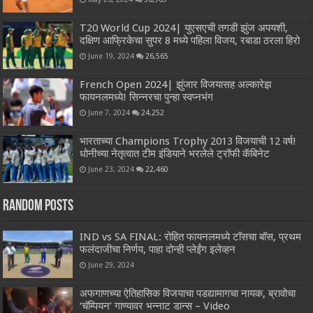
T20 World Cup 2024| युएसएची तगडी झुंज अपयशी,
दक्षिण आफ्रिकेचा सुपर 8 मध्ये पहिला विजय, रबाडा ठरला हिरो
June 19, 2024
26,565
French Open 2024| झुंजार विजयासह अल्कारेझ
फायनलमध्ये! सिन्नरचा पुन्हा स्वप्नभंग
June 7, 2024
24,252
भारताच्या Champions Trophy 2013 विजयाची 12 वर्ष!
धोनीच्या नेतृत्वात टीम इंडियाने भरलेले ट्रॉफी कॅबिनेट
June 23, 2024
22,460
Random Posts
IND vs SA FINAL: रोहित फायनलमध्ये टॉसचा बॉस, प्रथम
फलंदाजीचा निर्णय, पाहा दोन्ही प्लेईंग इलेव्हन
June 29, 2024
अफगाणच्या ऐतिहासिक विजयाचा पडद्यामागचा नायक, ब्रावोचा
‘चॅम्पियन’ गाण्यावर भन्नाट डान्स – Video